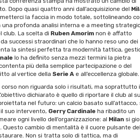
sta conferenza stampa ha mostrato un cambio di
o. Dopo quasi quattro anni dall'acquisizione del
Mi
 metterci la faccia in modo totale, sottolineando 
i a una profonda analisi interna e a meeting strategic
el club. La scelta di
Ruben Amorim
non è affatto
 da successi straordinari che lo hanno reso uno dei
nta la sintesi perfetta tra modernità tattica, gest
inale
lo ha definito senza mezzi termini la pietra
contenta più della semplice partecipazione o del
to al vertice della
Serie A
e all'eccellenza globale.
 corso non riguarda solo i risultati, ma soprattutto i
biettivo dichiarato è quello di riportare il club al s
oiettata nel futuro: un calcio basato sull'attacco, 
il suo intervento,
Gerry Cardinale
ha ribadito un
re ogni livello dell'organizzazione: al
Milan
si gi
. Questo cambio di mentalità è il cuore pulsante del
taurare. Non si tratta solo di tattica, ma di