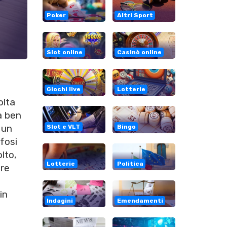
Poker
Altri Sport
Slot online
Casinò online
Giochi live
Lotterie
olta
a ben
 un
Slot e VLT
Bingo
ifosi
lto,
Lotterie
Politica
are
in
Indagini
Emendamenti