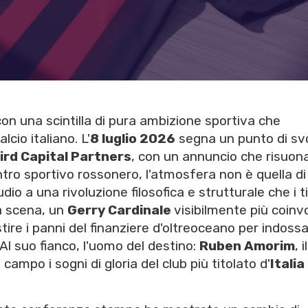
on una scintilla di pura ambizione sportiva che
cio italiano. L'
8 luglio 2026
segna un punto di sv
ird Capital Partners
, con un annuncio che risuon
entro sportivo rossonero, l'atmosfera non è quella di
io a una rivoluzione filosofica e strutturale che i t
a scena, un
Gerry Cardinale
visibilmente più coinvo
ire i panni del finanziere d'oltreoceano per indoss
 Al suo fianco, l'uomo del destino:
Ruben Amorim
, il
campo i sogni di gloria del club più titolato d'
Italia