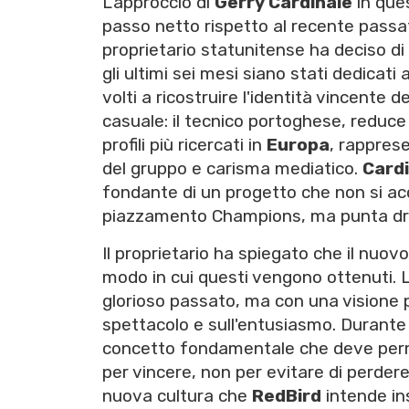
L'approccio di
Gerry Cardinale
in que
passo netto rispetto al recente passat
proprietario statunitense ha deciso di
gli ultimi sei mesi siano stati dedicat
volti a ricostruire l'identità vincente d
casuale: il tecnico portoghese, reduce
profili più ricercati in
Europa
, rapprese
del gruppo e carisma mediatico.
Card
fondante di un progetto che non si ac
piazzamento Champions, ma punta drit
Il proprietario ha spiegato che il nuovo
modo in cui questi vengono ottenuti. L'o
glorioso passato, ma con una visione pr
spettacolo e sull'entusiasmo. Durante 
concetto fondamentale che deve permea
per vincere, non per evitare di perdere
nuova cultura che
RedBird
intende ins