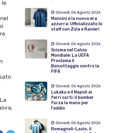
 le
Giovedì, 06 Agosto 2026
nel
Mancini e la nuova era
azzurra: Ufficializzato lo
si
staff con Zola e Ranieri
are
Giovedì, 06 Agosto 2026
Scisma nel Calcio
Mondiale: La UEFA
n
Proclama il
Boicottaggio contro la
FIFA
ssato
n
Giovedì, 06 Agosto 2026
Lukaku e il Napoli ai
ferri corti: il bomber
 La
forza la mano per
uova,
l'addio
Giovedì, 06 Agosto 2026
Romagnoli-Lazio, il