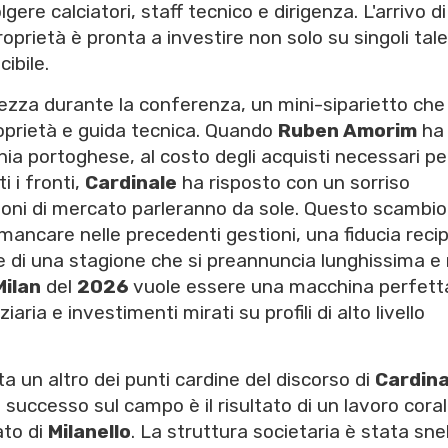
ere calciatori, staff tecnico e dirigenza. L'arrivo di
roprietà è pronta a investire non solo su singoli tale
ibile.
za durante la conferenza, un mini-siparietto che
oprietà e guida tecnica. Quando
Ruben Amorim
ha
onia portoghese, al costo degli acquisti necessari pe
 i fronti,
Cardinale
ha risposto con un sorriso
ioni di mercato parleranno da sole. Questo scambio
ancare nelle precedenti gestioni, una fiducia reci
de di una stagione che si preannuncia lunghissima e 
Milan
del
2026
vuole essere una macchina perfett
aria e investimenti mirati su profili di alto livello
ta un altro dei punti cardine del discorso di
Cardina
il successo sul campo è il risultato di un lavoro cora
ato di
Milanello
. La struttura societaria è stata snel