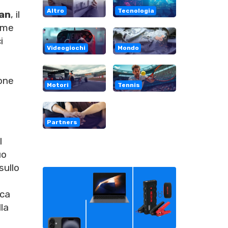
Altro
Tecnologia
lan
, il
come
i
Videogiochi
Mondo
ione
Motori
Tennis
Partners
l
uo
sullo
oca
la