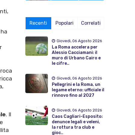
nti,
Recenti
Popolari
Correlati
 ha
Giovedì, 06 Agosto 2026
r
La Roma accelera per
Alessio Cacciamani: il
muro di Urbano Cairo e
le cifre..
proca
ricca
Giovedì, 06 Agosto 2026
Pellegrini e la Roma, un
a,
legame eterno: ufficiale il
rinnovo fino al 2027
Giovedì, 06 Agosto 2026
le
. Il
Caos Cagliari-Esposito:
le
denunce legali e veleni,
la rottura tra club e
lita
gioc..