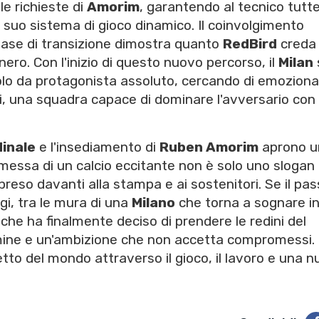
le richieste di
Amorim
, garantendo al tecnico tutte
 suo sistema di gioco dinamico. Il coinvolgimento
fase di transizione dimostra quanto
RedBird
creda 
ero. Con l'inizio di questo nuovo percorso, il
Milan
uolo da protagonista assoluto, cercando di emozion
fei, una squadra capace di dominare l'avversario con
inale
e l'insediamento di
Ruben Amorim
aprono u
omessa di un calcio eccitante non è solo uno slogan
reso davanti alla stampa e ai sostenitori. Se il pa
gi, tra le mura di una
Milano
che torna a sognare i
che ha finalmente deciso di prendere le redini del
mine e un'ambizione che non accetta compromessi.
etto del mondo attraverso il gioco, il lavoro e una n