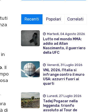
tuti
Recenti
Popolari
Correlati
enza
Martedì, 04 Agosto 2026
Lutto nel mondo MMA:
addio ad Allan
Nascimento, il guerriero
della UFC
 in
Venerdì, 31 Luglio 2026
o
. Il
VNL 2026, l'Italia si
ampo
infrange contro il muro
USA: azzurri fuori ai
cosa
quarti
.
Lunedì, 27 Luglio 2026
Tadej Pogacar nella
ora
leggenda: trionfo
à di
assoluto al Tour de