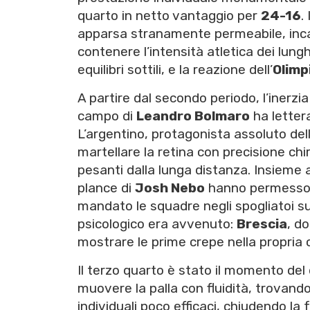
quarto in netto vantaggio per
24-16
.
apparsa stranamente permeabile, incap
contenere l’intensità atletica dei lunghi
equilibri sottili, e la reazione dell’
Olimp
A partire dal secondo periodo, l’inerzi
campo di
Leandro Bolmaro
ha letter
L’argentino, protagonista assoluto de
martellare la retina con precisione chi
pesanti dalla lunga distanza. Insieme a 
plance di
Josh Nebo
hanno permesso 
mandato le squadre negli spogliatoi s
psicologico era avvenuto:
Brescia
, d
mostrare le prime crepe nella propria 
Il terzo quarto è stato il momento del
muovere la palla con fluidità, trovand
individuali poco efficaci, chiudendo la