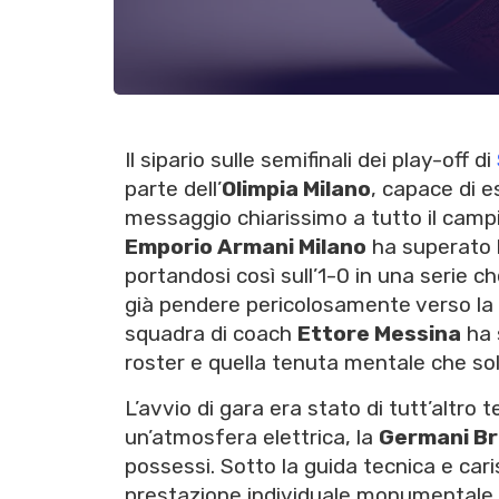
Il sipario sulle semifinali dei play-off di
parte dell’
Olimpia Milano
, capace di e
messaggio chiarissimo a tutto il camp
Emporio Armani Milano
ha superato 
portandosi così sull’1-0 in una serie 
già pendere pericolosamente verso la
squadra di coach
Ettore Messina
ha 
roster e quella tenuta mentale che so
L’avvio di gara era stato di tutt’altro
un’atmosfera elettrica, la
Germani Br
possessi. Sotto la guida tecnica e car
prestazione individuale monumentale