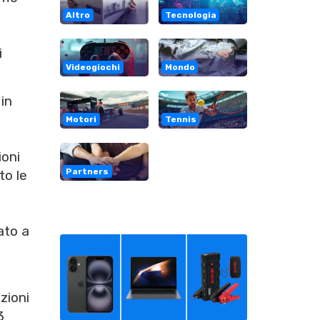
Altro
Tecnologia
i
Videogiochi
Mondo
in
Motori
Tennis
ioni
Partners
to le
ato a
zioni
3