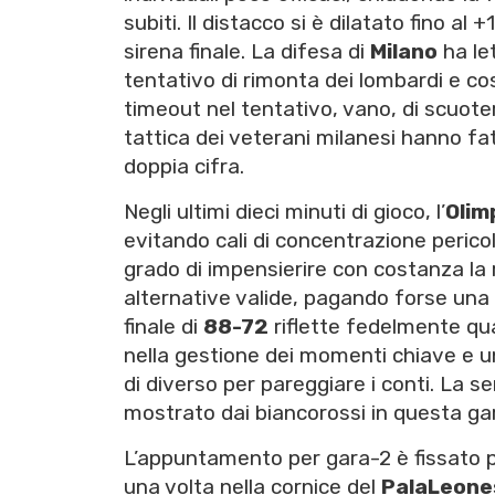
subiti. Il distacco si è dilatato fino al
sirena finale. La difesa di
Milano
ha le
tentativo di rimonta dei lombardi e c
timeout nel tentativo, vano, di scuotere
tattica dei veterani milanesi hanno fa
doppia cifra.
Negli ultimi dieci minuti di gioco, l’
Olim
evitando cali di concentrazione perico
grado di impensierire con costanza la 
alternative valide, pagando forse una
finale di
88-72
riflette fedelmente qu
nella gestione dei momenti chiave e u
di diverso per pareggiare i conti. La s
mostrato dai biancorossi in questa gar
L’appuntamento per gara-2 è fissato
una volta nella cornice del
PalaLeone