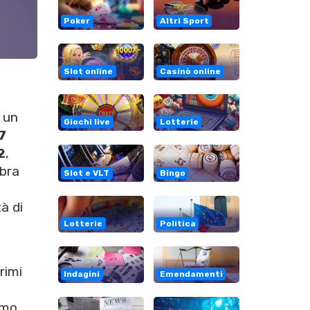
Poker
Altri Sport
Slot online
Casinò online
e un
Giochi live
Lotterie
7
2
,
mbra
Slot e VLT
Bingo
à di
Lotterie
Politica
rimi
Indagini
Emendamenti
imo