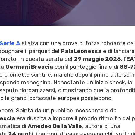
Serie A
si alza con una prova di forza roboante da
spugnare il parquet del
PalaLeonessa
e di lanciar
ionato. In questa serata del
29 maggio 2026
, l’
EA
la
Germani Brescia
con il punteggio finale di
88-7
che promette scintille, ma che dopo il primo atto se
 sponda meneghina. Nonostante un inizio shock, la
saputo riorganizzarsi, dimostrando quella profondit
lo le grandi corazzate europee possiedono.
 tenore. Spinta da un pubblico incessante e da
escia
era riuscita a imporre il proprio ritmo fin dai p
ismatica di
Amedeo Della Valle
, autore di una
 da
24 punti
, i padroni di casa avevano chiuso il pr