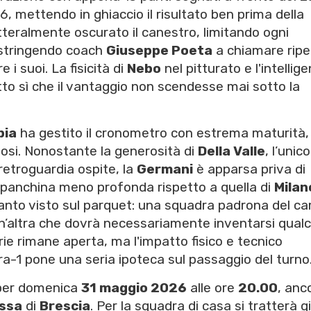
 +16, mettendo in ghiaccio il risultato ben prima della
tteralmente oscurato il canestro, limitando ogni
ostringendo coach
Giuseppe Poeta
a chiamare ripe
 i suoi. La fisicità di
Nebo
nel pitturato e l'intellig
tto sì che il vantaggio non scendesse mai sotto la
pia
ha gestito il cronometro con estrema maturità,
losi. Nonostante la generosità di
Della Valle
, l’unico
retroguardia ospite, la
Germani
è apparsa priva di
 panchina meno profonda rispetto a quella di
Milan
anto visto sul parquet: una squadra padrona del c
n’altra che dovrà necessariamente inventarsi qual
erie rimane aperta, ma l'impatto fisico e tecnico
a-1 pone una seria ipoteca sul passaggio del turno
 per domenica
31 maggio 2026
alle ore
20.00
, anc
ssa
di
Brescia
. Per la squadra di casa si tratterà gi