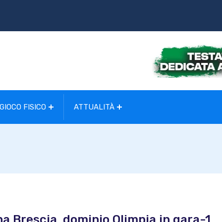
GIOCO FISICO
ATTUALITÀ
a Brescia, dominio Olimpia in gara-1