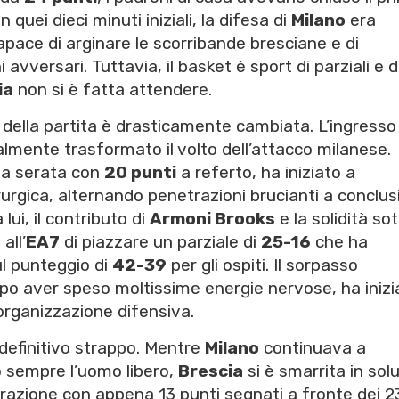
 In quei dieci minuti iniziali, la difesa di
Milano
era
ace di arginare le scorribande bresciane e di
 avversari. Tuttavia, il basket è sport di parziali e d
ia
non si è fatta attendere.
a della partita è drasticamente cambiata. L’ingresso 
almente trasformato il volto dell’attacco milanese.
lla serata con
20 punti
a referto, ha iniziato a
rurgica, alternando penetrazioni brucianti a conclus
lui, il contributo di
Armoni Brooks
e la solidità sot
all’
EA7
di piazzare un parziale di
25-16
che ha
ul punteggio di
42-39
per gli ospiti. Il sorpasso
opo aver speso moltissime energie nervose, ha inizi
organizzazione difensiva.
 definitivo strappo. Mentre
Milano
continuava a
o sempre l’uomo libero,
Brescia
si è smarrita in solu
 frazione con appena 13 punti segnati a fronte dei 2