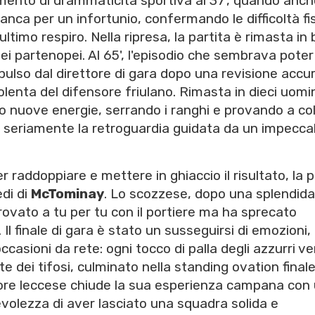
mento di drammaticità sportiva al 37', quando anch
nca per un infortunio, confermando le difficoltà fi
ltimo respiro. Nella ripresa, la partita è rimasta in b
dei partenopei. Al 65', l'episodio che sembrava poter
ulso dal direttore di gara dopo una revisione accu
lenta del difensore friulano. Rimasta in dieci uomin
nuove energie, serrando i ranghi e provando a col
e seriamente la retroguardia guidata da un impecca
 raddoppiare e mettere in ghiaccio il risultato, la p
edi di
McTominay
. Lo scozzese, dopo una splendida
itrovato a tu per tu con il portiere ma ha sprecato
. Il finale di gara è stato un susseguirsi di emozioni,
ccasioni da rete: ogni tocco di palla degli azzurri v
dei tifosi, culminato nella standing ovation final
atore leccese chiude la sua esperienza campana con
volezza di aver lasciato una squadra solida e