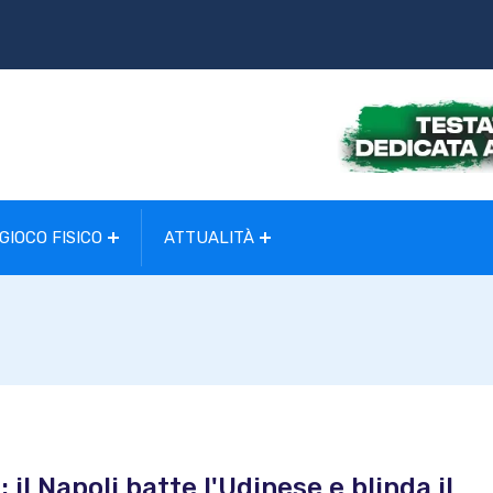
GIOCO FISICO
ATTUALITÀ
il Napoli batte l'Udinese e blinda il