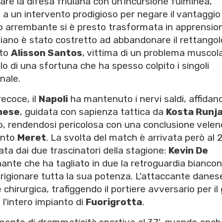
re la difesa friulana con un'incursione fulminea,
e
a un intervento prodigioso per negare il vantaggio
vio arrembante si è presto trasformata in apprension
iliano è stato costretto ad abbandonare il rettangol
ito
Alisson Santos
, vittima di un problema muscol
olo di una sfortuna che ha spesso colpito i singoli
nale.
recoce, il
Napoli
ha mantenuto i nervi saldi, affidan
nese
, guidata con sapienza tattica da
Kosta Runja
o, rendendosi pericolosa con una conclusione vele
ento
Meret
. La svolta del match è arrivata però al 2
ata dai due trascinatori della stagione:
Kevin De
nante che ha tagliato in due la retroguardia biancon
rigionare tutta la sua potenza. L'attaccante danes
chirurgica, trafiggendo il portiere avversario per il 
 l'intero impianto di
Fuorigrotta
.