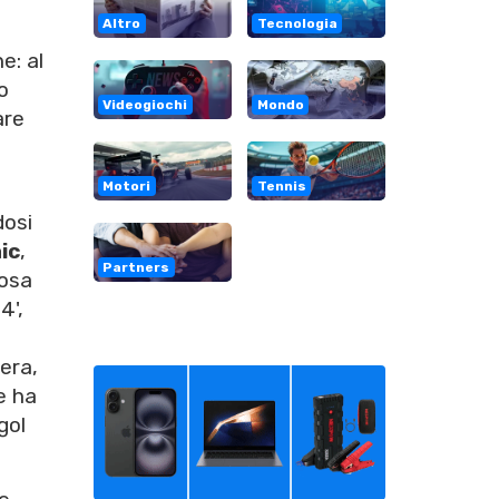
Altro
Tecnologia
e: al
o
Videogiochi
Mondo
are
Motori
Tennis
dosi
ic
,
Partners
nosa
4',
era,
e ha
gol