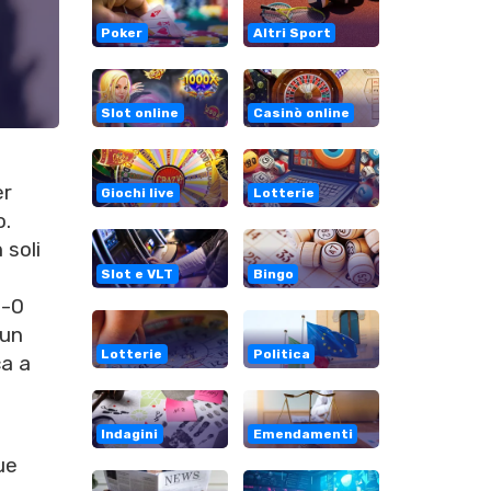
Poker
Altri Sport
Slot online
Casinò online
er
Giochi live
Lotterie
o.
 soli
Slot e VLT
Bingo
1-0
 un
Lotterie
Politica
ca a
a
Indagini
Emendamenti
ue