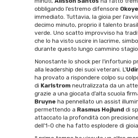
minuti,
Alisson Santos
ha fatto trema
obbligando l'estremo difensore
Okoy
immediato. Tuttavia, la gioia per l'av
decimo minuto, proprio il talento bras
verde. Uno scatto improvviso ha trad
che lo ha visto uscire in lacrime, simb
durante questo lungo cammino stagio
Nonostante lo shock per l'infortunio p
alla leadership dei suoi veterani. L'
Udi
ha provato a rispondere colpo su colp
di
Karlstrom
neutralizzata da un att
grazie a una giocata d'alta scuola firm
Bruyne
ha pennellato un assist illumi
permettendo a
Rasmus Hojlund
di sp
attaccato la profondità con precisione 
dell'1-0 che ha fatto esplodere di gioia