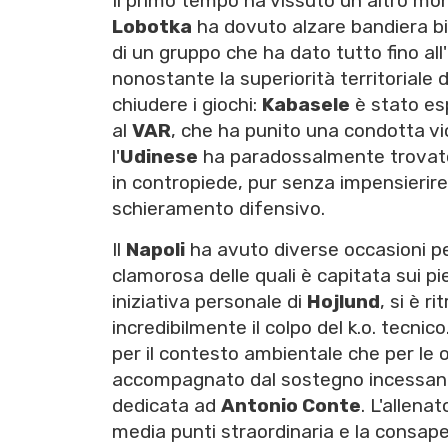
Il primo tempo ha vissuto un altro mo
Lobotka
ha dovuto alzare bandiera bia
di un gruppo che ha dato tutto fino all'u
nonostante la superiorità territoriale 
chiudere i giochi:
Kabasele
è stato esp
al
VAR
, che ha punito una condotta vio
l'
Udinese
ha paradossalmente trovato 
in contropiede, pur senza impensierir
schieramento difensivo.
Il
Napoli
ha avuto diverse occasioni per
clamorosa delle quali è capitata sui pi
iniziativa personale di
Hojlund
, si è r
incredibilmente il colpo del k.o. tecnico
per il contesto ambientale che per le o
accompagnato dal sostegno incessante 
dedicata ad
Antonio Conte
. L'allen
media punti straordinaria e la consape