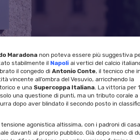
ndo Maradona
non poteva essere più suggestiva p
rtato stabilmente il
Napoli
ai vertici del calcio italian
brato il congedo di
Antonio Conte
, il tecnico che in
ità vincente all'ombra del Vesuvio, arricchendo la
torico e una
Supercoppa Italiana
. La vittoria per 
solo una questione di punti, ma un tributo corale a
urra dopo aver blindato il secondo posto in classifi
a tensione agonistica altissima, con i padroni di cas
nale davanti al proprio pubblico. Già dopo meno di d