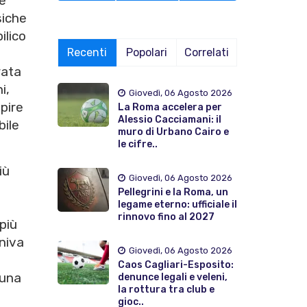
e
siche
ilico
Recenti
Popolari
Correlati
rata
i,
Giovedì, 06 Agosto 2026
pire
La Roma accelera per
Alessio Cacciamani: il
bile
muro di Urbano Cairo e
le cifre..
iù
Giovedì, 06 Agosto 2026
Pellegrini e la Roma, un
legame eterno: ufficiale il
rinnovo fino al 2027
 più
eniva
Giovedì, 06 Agosto 2026
e
Caos Cagliari-Esposito:
 una
denunce legali e veleni,
la rottura tra club e
gioc..