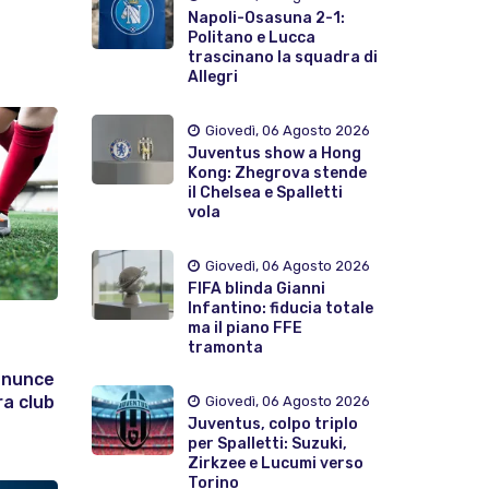
Napoli-Osasuna 2-1:
Politano e Lucca
trascinano la squadra di
Allegri
Giovedì, 06 Agosto 2026
Juventus show a Hong
Kong: Zhegrova stende
il Chelsea e Spalletti
vola
Giovedì, 06 Agosto 2026
FIFA blinda Gianni
Infantino: fiducia totale
ma il piano FFE
tramonta
enunce
ra club
Giovedì, 06 Agosto 2026
Juventus, colpo triplo
per Spalletti: Suzuki,
Zirkzee e Lucumi verso
Torino