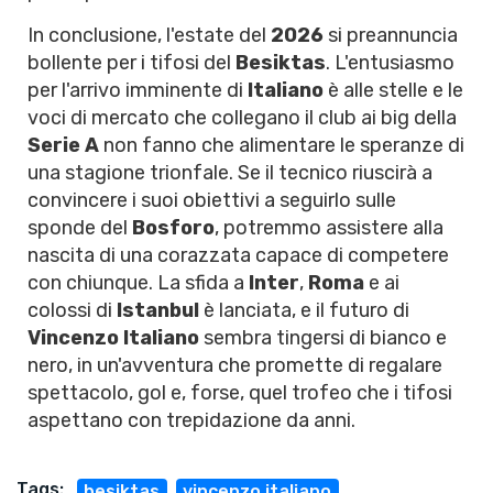
In conclusione, l'estate del
2026
si preannuncia
bollente per i tifosi del
Besiktas
. L'entusiasmo
per l'arrivo imminente di
Italiano
è alle stelle e le
voci di mercato che collegano il club ai big della
Serie A
non fanno che alimentare le speranze di
una stagione trionfale. Se il tecnico riuscirà a
convincere i suoi obiettivi a seguirlo sulle
sponde del
Bosforo
, potremmo assistere alla
nascita di una corazzata capace di competere
con chiunque. La sfida a
Inter
,
Roma
e ai
colossi di
Istanbul
è lanciata, e il futuro di
Vincenzo Italiano
sembra tingersi di bianco e
nero, in un'avventura che promette di regalare
spettacolo, gol e, forse, quel trofeo che i tifosi
aspettano con trepidazione da anni.
Tags:
besiktas
vincenzo italiano