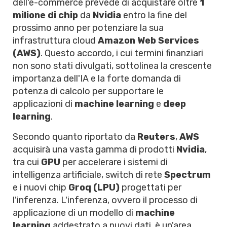
dell'e-commerce prevede di acquistare oltre
1
milione di chip
da
Nvidia
entro la fine del
prossimo anno per potenziare la sua
infrastruttura cloud
Amazon Web Services
(AWS)
. Questo accordo, i cui termini finanziari
non sono stati divulgati, sottolinea la crescente
importanza dell'IA e la forte domanda di
potenza di calcolo per supportare le
applicazioni di
machine learning
e
deep
learning
.
Secondo quanto riportato da
Reuters
,
AWS
acquisirà una vasta gamma di prodotti
Nvidia
,
tra cui
GPU
per accelerare i sistemi di
intelligenza artificiale, switch di rete
Spectrum
e i nuovi chip
Groq (LPU)
progettati per
l'inferenza. L'inferenza, ovvero il processo di
applicazione di un modello di
machine
learning
addestrato a nuovi dati, è un'area