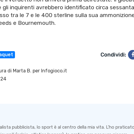
li inquirenti avrebbero identificato circa sessant
o tra le 7 e le 400 sterline sulla sua ammonizione
, Leeds e Bournemouth.
Condividi:
aquet
ura di
Marta B.
per Infogioco.it
024
lista pubblicista, lo sport è al centro della mia vita. L'ho praticat