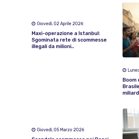
Giovedì, 02 Aprile 2026
Maxi-operazione a Istanbul:
Sgominata rete di scommesse
illegali da milioni..
Luned
Boom d
Brasile
miliard
Giovedì, 05 Marzo 2026