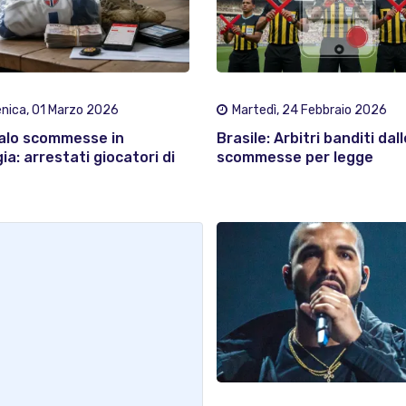
ica, 01 Marzo 2026
Martedì, 24 Febbraio 2026
alo scommesse in
Brasile: Arbitri banditi dall
ia: arrestati giocatori di
scommesse per legge