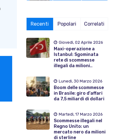
a
Recenti
Popolari
Correlati
Giovedì, 02 Aprile 2026
Maxi-operazione a
Istanbul: Sgominata
rete di scommesse
illegali da milioni..
Lunedì, 30 Marzo 2026
Boom delle scommesse
in Brasile: giro d'affari
da 7,5 miliardi di dollari
Martedì, 17 Marzo 2026
Scommesse illegali nel
Regno Unito: un
mercato nero da milioni
di sterline