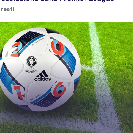
 reati