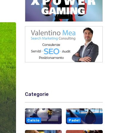
Categorie
Calcio
Padel