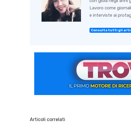
con gioia negli anni g
Lavoro come giornali
e interviste ai protag
Consulta tutti gli arti
Articoli correlati