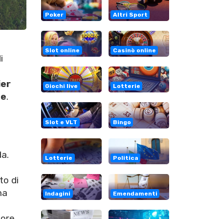
Poker
Altri Sport
Slot online
Casinò online
i
ier
Giochi live
Lotterie
ne
.
Slot e VLT
Bingo
da.
Lotterie
Politica
to di
na
Indagini
Emendamenti
tore