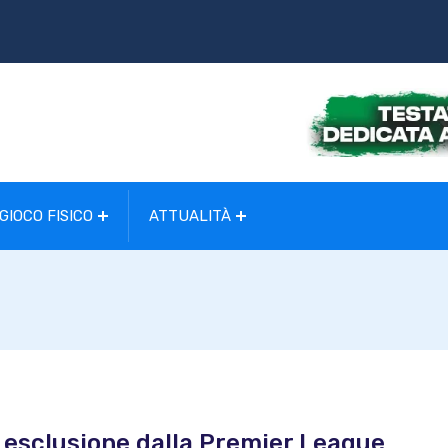
GIOCO FISICO
ATTUALITÀ
esclusione dalla Premier League