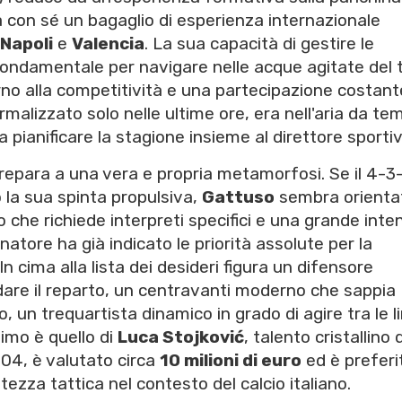
a con sé un bagaglio di esperienza internazionale
Napoli
e
Valencia
. La sua capacità di gestire le
fondamentale per navigare nelle acque agitate del t
rno alla competitività e una partecipazione costante
alizzato solo nelle ultime ore, era nell'aria da te
a pianificare la stagione insieme al direttore sportiv
repara a una vera e propria metamorfosi. Se il 4-3-
 la sua spinta propulsiva,
Gattuso
sembra orienta
 che richiede interpreti specifici e una grande inte
enatore ha già indicato le priorità assolute per la
 In cima alla lista dei desideri figura un difensore
dare il reparto, un centravanti moderno che sappia
, un trequartista dinamico in grado di agire tra le l
simo è quello di
Luca Stojković
, talento cristallino 
2004, è valutato circa
10 milioni di euro
ed è preferi
ezza tattica nel contesto del calcio italiano.