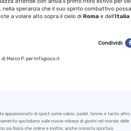
azza attende con ansia il primo ritiro estivo per v
", nella speranza che il suo spirito combattivo poss
ste a volare alto sopra il cielo di
Roma
e dell'
Italia
Condividi:
 di
Marco P.
per Infogioco.it
6
ta appassionato di sport come calcio, padel, tennis e tanto altro.
rnamento quotidiano sulle nuove release di giochi nel mondo delle
o sia fisico che online e inoltre, anche cronista sportivo.