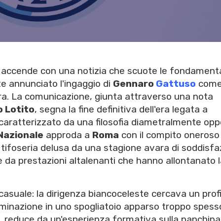
si accende con una notizia che scuote le fondament
e annunciato l'ingaggio di
Gennaro
Gattuso
com
ra. La comunicazione, giunta attraverso una nota
o Lotito
, segna la fine definitiva dell'era legata a
lo caratterizzato da una filosofia diametralmente opp
Nazionale
approda a
Roma
con il compito oneroso 
a tifoseria delusa da una stagione avara di soddisfaz
 da prestazioni altalenanti che hanno allontanato 
asuale: la dirigenza biancoceleste cercava un profi
rminazione in uno spogliatoio apparso troppo spess
e, reduce da un'esperienza formativa sulla panchina