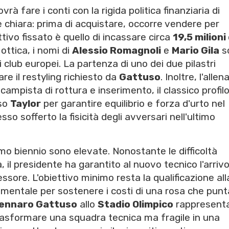
rà fare i conti con la rigida politica finanziaria di
 è chiara: prima di acquistare, occorre vendere per
ttivo fissato è quello di incassare circa
19,5 milioni 
ottica, i nomi di
Alessio Romagnoli
e
Mario Gila
s
i club europei. La partenza di uno dei due pilastri
are il restyling richiesto da
Gattuso
. Inoltre, l'alle
mpista di rottura e inserimento, il classico profil
oso
Taylor
per garantire equilibrio e forza d'urto nel
so sofferto la fisicità degli avversari nell'ultimo
imo biennio sono elevate. Nonostante le difficoltà
à, il presidente ha garantito al nuovo tecnico l'arrivo
ssore. L'obiettivo minimo resta la qualificazione all
mentale per sostenere i costi di una rosa che punt
ennaro Gattuso
allo
Stadio Olimpico
rappresent
sformare una squadra tecnica ma fragile in una