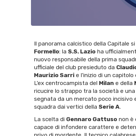
Il panorama calcistico della Capitale 
Formello
: la
S.S. Lazio
ha ufficialment
nuovo responsabile della prima squad
ufficiale del club presieduto da
Claudi
Maurizio Sarri
e l'inizio di un capito
L'ex centrocampista del
Milan
e della
ricucire lo strappo tra la società e un
segnata da un mercato poco incisivo e
squadra dai vertici della
Serie A
.
La scelta di
Gennaro Gattuso
non è c
capace di infondere carattere e dete
privo di mordente. Il tecnico calabres