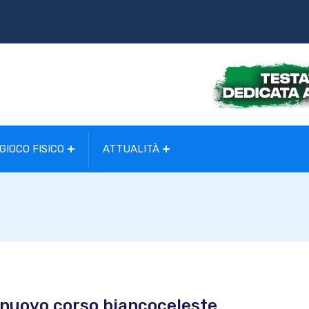
GIOCO FISICO
ATTUALITÀ
il nuovo corso biancoceleste