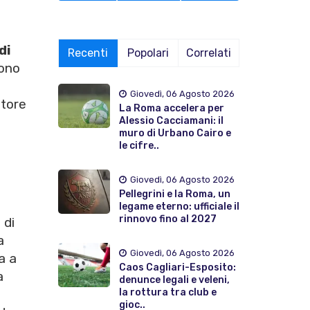
di
Recenti
Popolari
Correlati
ono
Giovedì, 06 Agosto 2026
natore
La Roma accelera per
o
Alessio Cacciamani: il
muro di Urbano Cairo e
le cifre..
Giovedì, 06 Agosto 2026
Pellegrini e la Roma, un
legame eterno: ufficiale il
rinnovo fino al 2027
 di
a
Giovedì, 06 Agosto 2026
a a
Caos Cagliari-Esposito:
a
denunce legali e veleni,
la rottura tra club e
gioc..