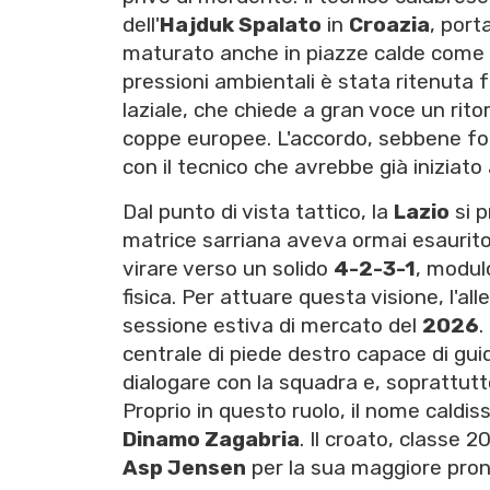
dell'
Hajduk Spalato
in
Croazia
, port
maturato anche in piazze calde come
pressioni ambientali è stata ritenuta 
laziale, che chiede a gran voce un rito
coppe europee. L'accordo, sebbene form
con il tecnico che avrebbe già iniziato 
Dal punto di vista tattico, la
Lazio
si p
matrice sarriana aveva ormai esaurito
virare verso un solido
4-2-3-1
, modulo
fisica. Per attuare questa visione, l'all
sessione estiva di mercato del
2026
.
centrale di piede destro capace di gui
dialogare con la squadra e, soprattutto
Proprio in questo ruolo, il nome caldis
Dinamo Zagabria
. Il croato, classe 
Asp Jensen
per la sua maggiore pront