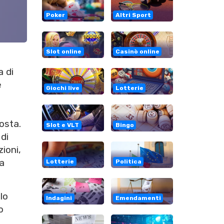
Poker
Altri Sport
Slot online
Casinò online
a di
e
Giochi live
Lotterie
osta.
Slot e VLT
Bingo
di
ioni,
la
Lotterie
Politica
lo
Indagini
Emendamenti
o