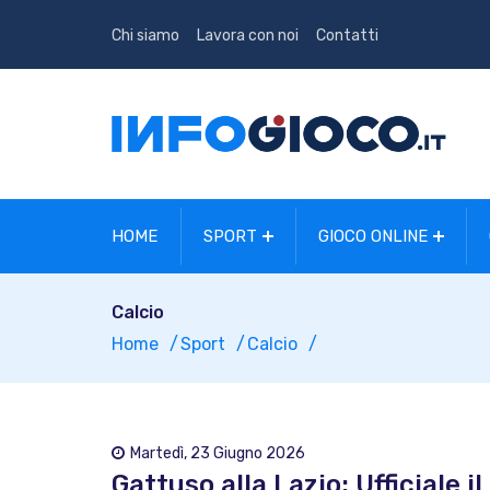
Chi siamo
Lavora con noi
Contatti
HOME
SPORT
GIOCO ONLINE
Calcio
Home
Sport
Calcio
Martedì, 23 Giugno 2026
Gattuso alla Lazio: Ufficiale 