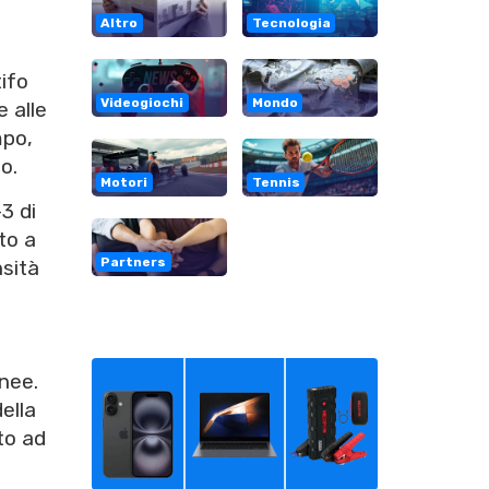
Altro
Tecnologia
ifo
Videogiochi
Mondo
 alle
mpo,
o.
Motori
Tennis
3 di
to a
Partners
nsità
inee.
della
to ad