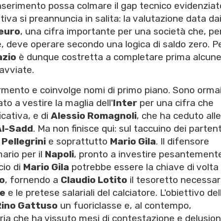
inserimento possa colmare il gap tecnico evidenziat
ativa si preannuncia in salita: la valutazione data da
 euro
, una cifra importante per una società che, pe
 deve operare secondo una logica di saldo zero. P
azio
è dunque costretta a completare prima alcun
 avviate.
rmento e coinvolge nomi di primo piano. Sono orma
ato a vestire la maglia dell'
Inter
per una cifra che
cativa, e di
Alessio Romagnoli
, che ha ceduto alle
Al-Sadd
. Ma non finisce qui: sul taccuino dei partent
Pellegrini
e soprattutto
Mario Gila
. Il difensore
ario per il
Napoli
, pronto a investire pesantement
icio di
Mario Gila
potrebbe essere la chiave di volta
o
, fornendo a
Claudio Lotito
il tesoretto necessar
e
e le pretese salariali del calciatore. L'obiettivo del
Rino Gattuso
un fuoriclasse e, al contempo,
ria che ha vissuto mesi di contestazione e delusion