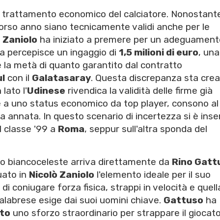
el trattamento economico del calciatore. Nonostante
orso anno siano tecnicamente validi anche per le
 Zaniolo
ha iniziato a premere per un adeguament
sta percepisce un ingaggio di
1,5 milioni di euro
, una
a metà di quanto garantito dal contratto
l
con il
Galatasaray
. Questa discrepanza sta cre
lato l'
Udinese
rivendica la validità delle firme già
ce a uno status economico da top player, consono al
a annata. In questo scenario di incertezza si è inse
il classe '99 a
Roma
, seppur sull'altra sponda del
to biancoceleste arriva direttamente da
Rino Gatt
uato in
Nicolò Zaniolo
l'elemento ideale per il suo
di coniugare forza fisica, strappi in velocità e quell
calabrese esige dai suoi uomini chiave.
Gattuso
ha
ito
uno sforzo straordinario per strappare il giocat