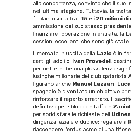
alla concorrenza, convinto che il suo 
nell'ultima stagione. Tuttavia, la tratt
friulani oscilla tra i
15 e i 20 milioni di
ammissione del suo stesso presidente,
finanziare l'operazione in entrata, la
L
cessioni eccellenti che sono già state
Il mercato in uscita della
Lazio
è in fe
certi gli addii di
Ivan Provedel
, destin
permetterebbe una plusvalenza signifi
lusinghe milionarie del club qatariota
figurano anche
Manuel Lazzari
,
Luca 
spagnolo è diventato un obiettivo prim
rinforzare il reparto arretrato. Il sacrif
definitiva per sbloccare l'affare
Zaniol
per soddisfare le richieste dell'
Udines
dirigenza laziale è duplice: regalare a
riaccendere l'entusiasmo di una tifose