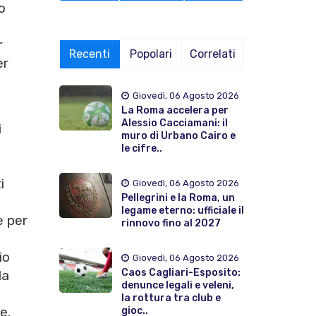
o
i
r
Recenti
Popolari
Correlati
er
e
Giovedì, 06 Agosto 2026
La Roma accelera per
Alessio Cacciamani: il
i
muro di Urbano Cairo e
le cifre..
i
Giovedì, 06 Agosto 2026
Pellegrini e la Roma, un
legame eterno: ufficiale il
e per
rinnovo fino al 2027
io
Giovedì, 06 Agosto 2026
Caos Cagliari-Esposito:
la
denunce legali e veleni,
la rottura tra club e
e.
gioc..