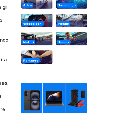
Altro
Tecnologia
 gli
o
Videogiochi
Mondo
ando
Motori
Tennis
rita
Partners
uso
.
a
ore