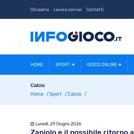
Chi siamo
Lavora con noi
Contatti
HOME
SPORT
GIOCO ONLINE
Calcio
Home
Sport
Calcio
Lunedì, 29 Giugno 2026
Zaniolo e il possibile ritorno