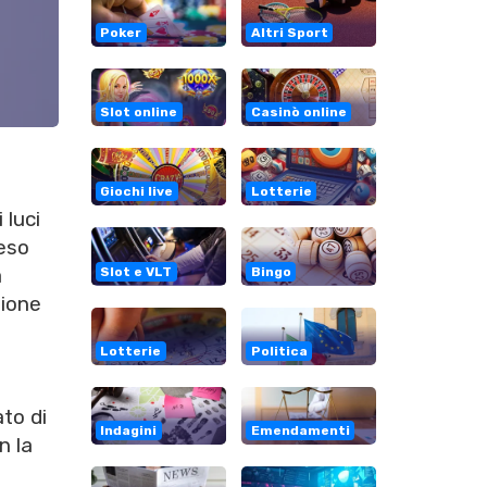
Poker
Altri Sport
Slot online
Casinò online
Giochi live
Lotterie
 luci
peso
a
Slot e VLT
Bingo
zione
Lotterie
Politica
to di
Indagini
Emendamenti
n la