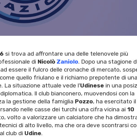
6
si trova ad affrontare una delle telenovele più
professionale di
Nicolò
Zaniolo
. Dopo una stagione di
o ad essere il fulcro delle cronache di mercato, sos
come quello friulano e il richiamo prepotente di un
. La situazione attuale vede l'
Udinese
in una posi
diplomatica. Il club bianconero, muovendosi con la
a la gestione della famiglia
Pozzo
, ha esercitato il
rsando nelle casse dei turchi una cifra vicina ai
10
o, volto a valorizzare un calciatore che ha dimostra
 tecnici di alto livello, ma che ora deve scontrarsi co
al club di
Udine
.