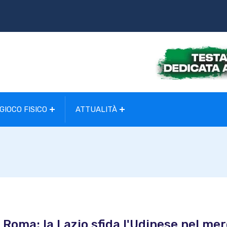
GIOCO FISICO
ATTUALITÀ
 a Roma: la Lazio sfida l'Udinese nel me