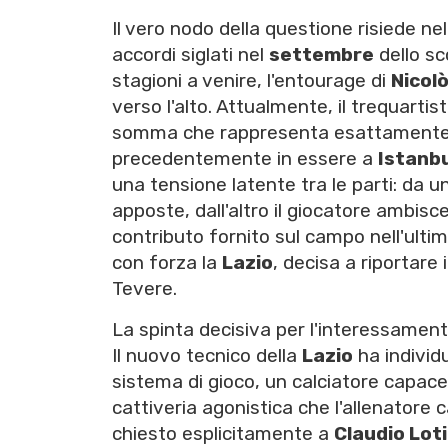
Il vero nodo della questione risiede n
accordi siglati nel
settembre
dello sc
stagioni a venire, l'entourage di
Nicolò
verso l'alto. Attualmente, il trequarti
somma che rappresenta esattamente l
precedentemente in essere a
Istanbu
una tensione latente tra le parti: da un 
apposte, dall'altro il giocatore ambis
contributo fornito sul campo nell'ultim
con forza la
Lazio
, decisa a riportare 
Tevere.
La spinta decisiva per l'interessamen
Il nuovo tecnico della
Lazio
ha individ
sistema di gioco, un calciatore capace 
cattiveria agonistica che l'allenatore 
chiesto esplicitamente a
Claudio Lot