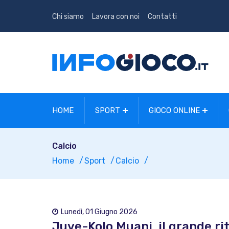
Chi siamo
Lavora con noi
Contatti
HOME
SPORT
GIOCO ONLINE
Calcio
Home
Sport
Calcio
Lunedì, 01 Giugno 2026
Juve-Kolo Muani, il grande rito