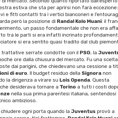
 di mercato. Secondo quanto riportato dall'esperto
inestra estiva che sta per aprirsi non farà eccezione:
vi e fitti contatti tra i vertici bianconeri e l'entoura
uarda però la posizione di
Randal Kolo Muani
: il fr
sferimento, un passo fondamentale che non era aff
rto tra le parti si era infatti incrinato profondamen
ciatore si era sentito quasi tradito dal club piemon
i trattative serrate condotte con il
PSG
, la
Juvent
poche ore dalla chiusura del mercato. Fu una scelta
poste dai parigini, che chiedevano una cessione a ti
ioni di euro
. Il budget residuo della
Signora
non
o la dirigenza a virare su
Lois Openda
. Questa
 che desiderava tornare a
Torino
a tutti i costi dop
enze
nella sua prima parentesi italiana, sentendosi
cnico ambizioso.
a chiudere ogni porta quando la
Juventus
provò a