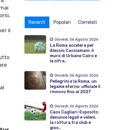
ra
 mai
orsi,
Recenti
Popolari
Correlati
er il
Giovedì, 06 Agosto 2026
La Roma accelera per
Alessio Cacciamani: il
muro di Urbano Cairo e
utto
le cifre..
are
Giovedì, 06 Agosto 2026
Pellegrini e la Roma, un
legame eterno: ufficiale il
al
rinnovo fino al 2027
Giovedì, 06 Agosto 2026
Caos Cagliari-Esposito:
denunce legali e veleni,
la rottura tra club e
gioc..
tus