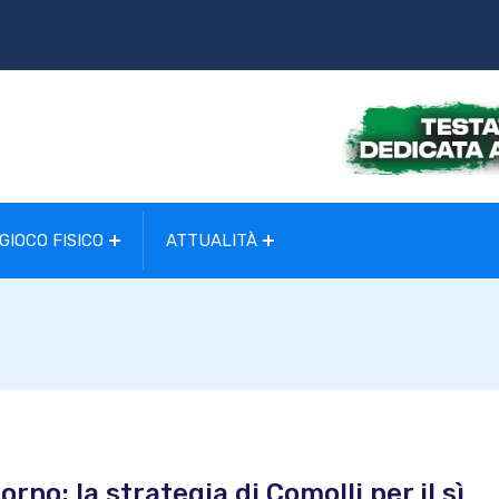
GIOCO FISICO
ATTUALITÀ
rno: la strategia di Comolli per il sì