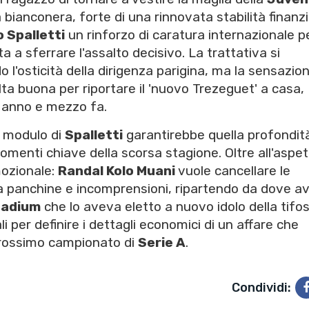
 bianconera, forte di una rinnovata stabilità finanzi
 Spalletti
un rinforzo di caratura internazionale pe
ta a sferrare l'assalto decisivo. La trattativa si
l'osticità della dirigenza parigina, ma la sensazio
lta buona per riportare il 'nuovo Trezeguet' a casa,
 anno e mezzo fa.
l modulo di
Spalletti
garantirebbe quella profondit
omenti chiave della scorsa stagione. Oltre all'aspe
ozionale:
Randal Kolo Muani
vuole cancellare le
tra panchine e incomprensioni, ripartendo da dove a
tadium
che lo aveva eletto a nuovo idolo della tifos
 per definire i dettagli economici di un affare che
 prossimo campionato di
Serie A
.
Condividi: