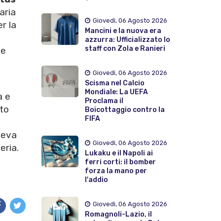
aria
Giovedì, 06 Agosto 2026
r la
Mancini e la nuova era
azzurra: Ufficializzato lo
staff con Zola e Ranieri
ne
Giovedì, 06 Agosto 2026
Scisma nel Calcio
Mondiale: La UEFA
à e
Proclama il
tto
Boicottaggio contro la
FIFA
veva
Giovedì, 06 Agosto 2026
eria.
Lukaku e il Napoli ai
ferri corti: il bomber
forza la mano per
l'addio
Giovedì, 06 Agosto 2026
Romagnoli-Lazio, il