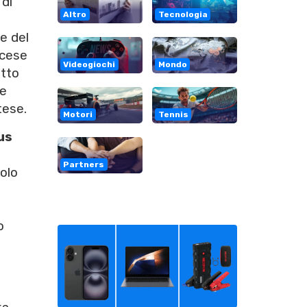
 di
Altro
Tecnologia
ge del
ancese
Videogiochi
Mondo
atto
te
tese.
Motori
Tennis
us
Partners
tolo
o