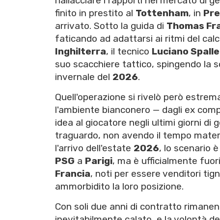
riallacciare i rapporti nel mercato di 
finito in prestito al
Tottenham
, in
Pre
arrivato. Sotto la guida di
Thomas Fr
faticando ad adattarsi ai ritmi del calc
Inghilterra
, il tecnico
Luciano Spalle
suo scacchiere tattico, spingendo la 
invernale del
2026
.
Quell'operazione si rivelò però estre
l'ambiente bianconero — dagli ex compa
idea al giocatore negli ultimi giorni di g
traguardo, non avendo il tempo materia
l'arrivo dell'estate
2026
, lo scenario 
PSG
a
Parigi
, ma è ufficialmente fuor
Francia
, noti per essere venditori ti
ammorbidito la loro posizione.
Con soli due anni di contratto rimanenti
inevitabilmente calato, e la volontà de