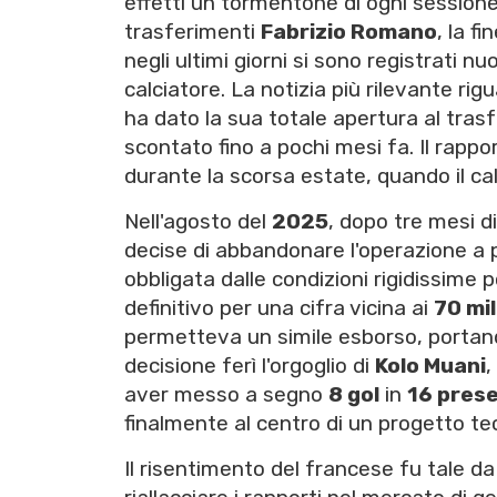
effetti un tormentone di ogni sessione
trasferimenti
Fabrizio Romano
, la f
negli ultimi giorni si sono registrati nuo
calciatore. La notizia più rilevante rig
ha dato la sua totale apertura al tra
scontato fino a pochi mesi fa. Il rappo
durante la scorsa estate, quando il cal
Nell'agosto del
2025
, dopo tre mesi d
decise di abbandonare l'operazione a 
obbligata dalle condizioni rigidissime 
definitivo per una cifra vicina ai
70 mil
permetteva un simile esborso, portand
decisione ferì l'orgoglio di
Kolo Muani
,
aver messo a segno
8 gol
in
16 pres
finalmente al centro di un progetto te
Il risentimento del francese fu tale d