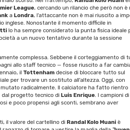
gennaio scorso. Nel frattempo,
Randal Kolo Muani
e
mier League
, cercando un rilancio che però non è
ank
a
Londra
, l'attaccante non è mai riuscito a imp
io inglese. Nonostante il momento difficile in
tti
lo ha sempre considerato la punta fisica ideale p
società a un nuovo tentativo durante la sessione
mamente complessa. Sebbene il corteggiamento di t
gni allo staff tecnico — fosse riuscito a far cambi
ennaio, il
Tottenham
decise di bloccare tutto sul
le per trovare un sostituto all'altezza. Oggi, con
è mutato radicalmente. Il calciatore ha fatto rientro 
i dal progetto tecnico di
Luis Enrique
. I campioni di
gnosi e poco propensi agli sconti, sembrano aver
, il valore del cartellino di
Randal Kolo Muani
è
l ragazzo di tornare a vestire la maglia della
Juven