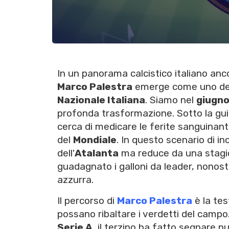
In un panorama calcistico italiano anc
Marco Palestra
emerge come uno dei p
Nazionale Italiana
. Siamo nel
giugn
profonda trasformazione. Sotto la gu
cerca di medicare le ferite sanguinant
del
Mondiale
. In questo scenario di i
dell'
Atalanta
ma reduce da una stagio
guadagnato i galloni da leader, nonost
azzurra.
Il percorso di
Marco Palestra
è la tes
possano ribaltare i verdetti del campo
Serie A
, il terzino ha fatto segnare n