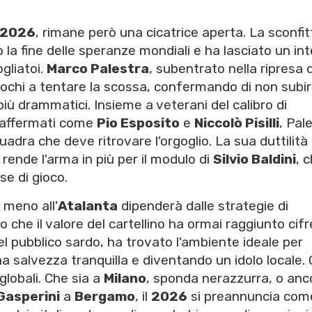
 2026
, rimane però una cicatrice aperta. La sconfit
 la fine delle speranze mondiali e ha lasciato un in
gliatoi.
Marco Palestra
, subentrato nella ripresa d
 pochi a tentare la scossa, confermando di non subire
ù drammatici. Insieme a veterani del calibro di
 affermati come
Pio Esposito
e
Niccolò Pisilli
, Pal
adra che deve ritrovare l'orgoglio. La sua duttilità
rende l'arma in più per il modulo di
Silvio Baldini
, 
se di gioco.
 meno all'
Atalanta
dipenderà dalle strategie di
o che il valore del cartellino ha ormai raggiunto cif
 del pubblico sardo, ha trovato l'ambiente ideale per
 salvezza tranquilla e diventando un idolo locale. 
globali. Che sia a
Milano
, sponda nerazzurra, o anc
Gasperini
a
Bergamo
, il
2026
si preannuncia com