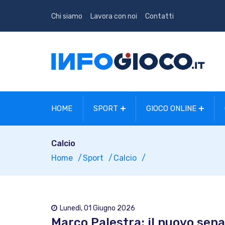
Chi siamo
Lavora con noi
Contatti
HOME
SPORT
GIOCO ONLINE
Calcio
Home
Sport
Calcio
Lunedì, 01 Giugno 2026
Marco Palestra: il nuovo sena