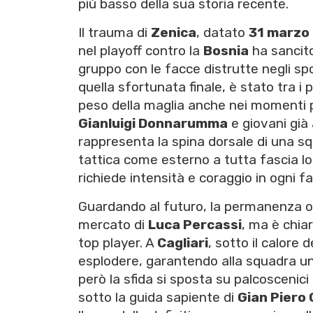
più basso della sua storia recente.
Il trauma di
Zenica
, datato
31 marzo
nel playoff contro la
Bosnia
ha sancito
gruppo con le facce distrutte negli spo
quella sfortunata finale, è stato tra i
peso della maglia anche nei momenti pi
Gianluigi Donnarumma
e giovani già
rappresenta la spina dorsale di una squ
tattica come esterno a tutta fascia lo 
richiede intensità e coraggio in ogni fa
Guardando al futuro, la permanenza o
mercato di
Luca Percassi
, ma è chiar
top player. A
Cagliari
, sotto il calore
esplodere, garantendo alla squadra una
però la sfida si sposta su palcoscenici 
sotto la guida sapiente di
Gian Piero 