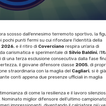
ora scosso dall'ennesimo terremoto sportivo, la figu
ochi punti fermi su cui rifondare l'identità della
o 2026
, e il ritiro di
Coverciano
respira un'aria di
ida carismatica e sperimentale di
Silvio Baldini
, l'
It
i di una terza esclusione consecutiva dalla fase fin
ncertezza, il giovane difensore classe
2005
, di prop
ne straordinaria con la maglia del
Cagliari
, si è già
ante conti appena due presenze ufficiali in maglia
timonianza di come la resilienza e il lavoro silenzio
. Nominato miglior difensore dell'ultimo campionato
umeri impressionanti, diventando il calciatore più v