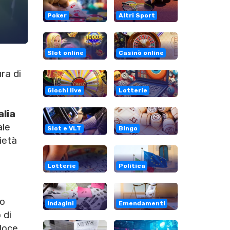
Poker
Altri Sport
Slot online
Casinò online
ra di
Giochi live
Lotterie
alia
ale
Slot e VLT
Bingo
rietà
Lotterie
Politica
so
Indagini
Emendamenti
 di
eloce