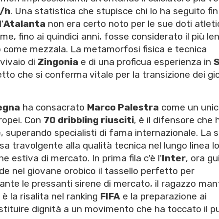
/h
. Una statistica che stupisce chi lo ha seguito fin
'
Atalanta
non era certo noto per le sue doti atleti
, fino ai quindici anni, fosse considerato il più le
o come mezzala. La metamorfosi fisica e tecnica
 vivaio di
Zingonia
e di una proficua esperienza in
S
to che si conferma vitale per la transizione dei gi
egna
ha consacrato
Marco Palestra
come un uni
ropei. Con
70 dribbling riusciti
, è il difensore che 
e, superando specialisti di fama internazionale. La 
sa travolgente alla qualità tecnica nel lungo linea l
ne estiva di mercato. In prima fila c'è l'
Inter
, ora g
de nel giovane orobico il tassello perfetto per
ante le pressanti sirene di mercato, il ragazzo man
 è la risalita nel ranking
FIFA
e la preparazione ai
estituire dignità a un movimento che ha toccato il p