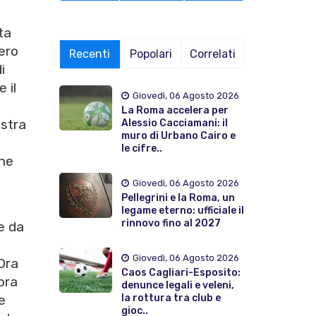
ta
tero
Recenti
Popolari
Correlati
i
 il
Giovedì, 06 Agosto 2026
La Roma accelera per
estra
Alessio Cacciamani: il
muro di Urbano Cairo e
le cifre..
che
Giovedì, 06 Agosto 2026
Pellegrini e la Roma, un
legame eterno: ufficiale il
rinnovo fino al 2027
re da
Giovedì, 06 Agosto 2026
Ora
Caos Cagliari-Esposito:
ora
denunce legali e veleni,
la rottura tra club e
e
gioc..