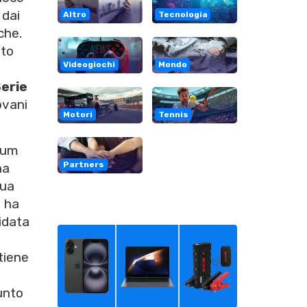
 dai
Altro
Tecnologia
che.
nto
Videogiochi
Mondo
erie
ovani
Motori
Tennis
cum
Partners
ha
sua
o ha
uidata
tiene
unto