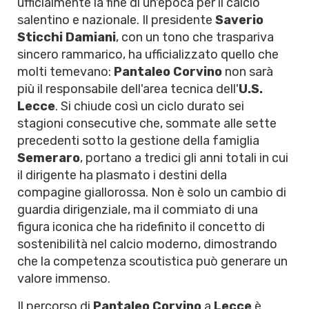
ufficialmente la fine di un'epoca per il calcio
salentino e nazionale. Il presidente
Saverio
Sticchi Damiani
, con un tono che traspariva
sincero rammarico, ha ufficializzato quello che
molti temevano:
Pantaleo Corvino
non sarà
più il responsabile dell'area tecnica dell'
U.S.
Lecce
. Si chiude così un ciclo durato sei
stagioni consecutive che, sommate alle sette
precedenti sotto la gestione della famiglia
Semeraro
, portano a tredici gli anni totali in cui
il dirigente ha plasmato i destini della
compagine giallorossa. Non è solo un cambio di
guardia dirigenziale, ma il commiato di una
figura iconica che ha ridefinito il concetto di
sostenibilità nel calcio moderno, dimostrando
che la competenza scoutistica può generare un
valore immenso.
Il percorso di
Pantaleo Corvino
a
Lecce
è