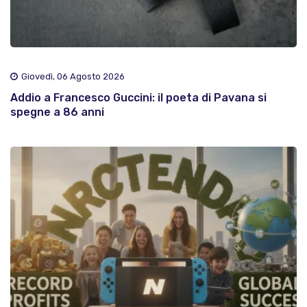
Giovedì, 06 Agosto 2026
Addio a Francesco Guccini: il poeta di Pavana si
spegne a 86 anni