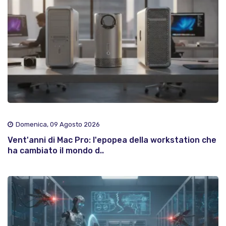
Domenica, 09 Agosto 2026
Vent'anni di Mac Pro: l'epopea della workstation che
ha cambiato il mondo d..