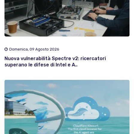
Domenica, 09 Agosto 2026
Nuova vulnerabilità Spectre v2: ricercatori
superano le difese di Intel e A..