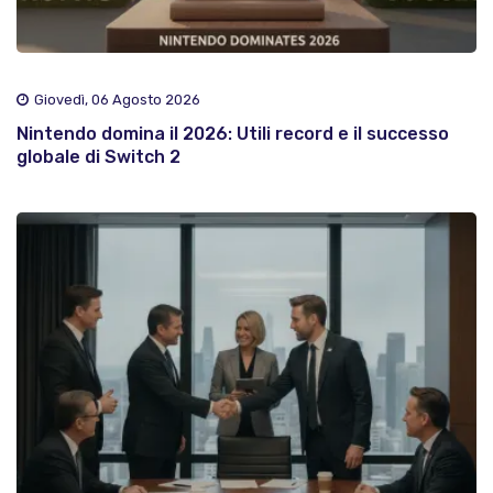
Giovedì, 06 Agosto 2026
Nintendo domina il 2026: Utili record e il successo
globale di Switch 2