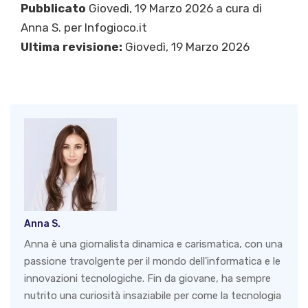
Pubblicato
Giovedì, 19 Marzo 2026 a cura di
Anna S.
per Infogioco.it
Ultima revisione:
Giovedì, 19 Marzo 2026
Anna S.
Anna è una giornalista dinamica e carismatica, con una
passione travolgente per il mondo dell'informatica e le
innovazioni tecnologiche. Fin da giovane, ha sempre
nutrito una curiosità insaziabile per come la tecnologia