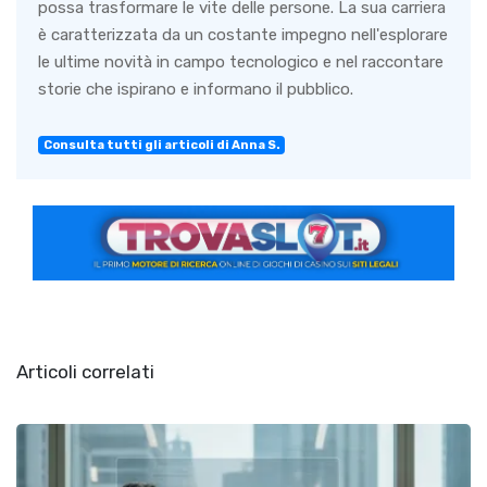
possa trasformare le vite delle persone. La sua carriera
è caratterizzata da un costante impegno nell'esplorare
le ultime novità in campo tecnologico e nel raccontare
storie che ispirano e informano il pubblico.
Consulta tutti gli articoli di Anna S.
Articoli correlati