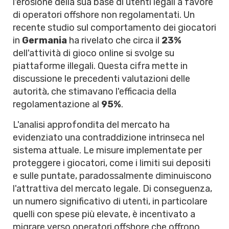
l'erosione della sua base di utenti legali a favore
di operatori offshore non regolamentati. Un
recente studio sul comportamento dei giocatori
in
Germania
ha rivelato che circa il
23%
dell'attività di gioco online si svolge su
piattaforme illegali. Questa cifra mette in
discussione le precedenti valutazioni delle
autorità, che stimavano l'efficacia della
regolamentazione al
95%
.
L'analisi approfondita del mercato ha
evidenziato una contraddizione intrinseca nel
sistema attuale. Le misure implementate per
proteggere i giocatori, come i limiti sui depositi
e sulle puntate, paradossalmente diminuiscono
l'attrattiva del mercato legale. Di conseguenza,
un numero significativo di utenti, in particolare
quelli con spese più elevate, è incentivato a
migrare verso operatori offshore che offrono