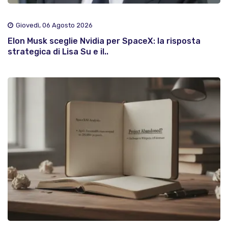
Giovedì, 06 Agosto 2026
Elon Musk sceglie Nvidia per SpaceX: la risposta
strategica di Lisa Su e il..