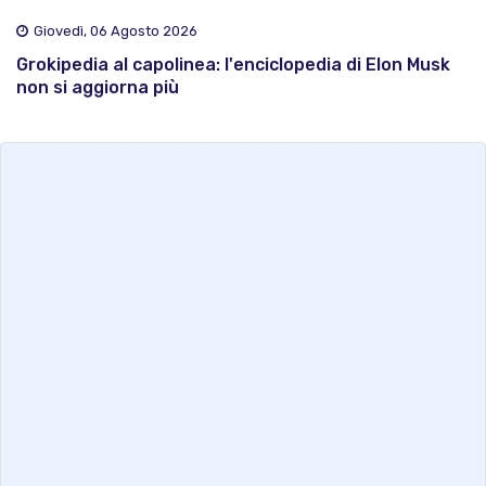
Giovedì, 06 Agosto 2026
Grokipedia al capolinea: l'enciclopedia di Elon Musk
non si aggiorna più