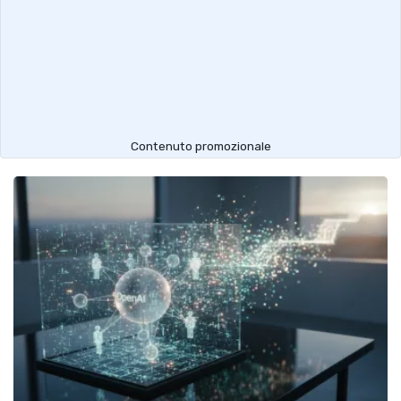
Contenuto promozionale