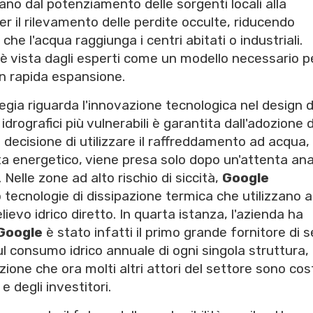
no dal potenziamento delle sorgenti locali alla
r il rilevamento delle perdite occulte, riducendo
e l'acqua raggiunga i centri abitati o industriali.
 è vista dagli esperti come un modello necessario pe
in rapida espansione.
egia riguarda l'innovazione tecnologica nel design d
idrografici più vulnerabili è garantita dall'adozione d
 decisione di utilizzare il raffreddamento ad acqua,
ta energetico, viene presa solo dopo un'attenta anal
. Nelle zone ad alto rischio di siccità,
Google
 tecnologie di dissipazione termica che utilizzano a
ievo idrico diretto. In quarta istanza, l'azienda ha
Google
è stato infatti il primo grande fornitore di s
ul consumo idrico annuale di ogni singola struttura,
one che ora molti altri attori del settore sono cost
e degli investitori.