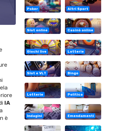
Poker
Altri Sport
Slot online
Casinò online
e
Giochi live
Lotterie
o
ure
Slot e VLT
Bingo
ni
ela
riore
Lotterie
Politica
di
IA
da
Indagini
Emendamenti
on è