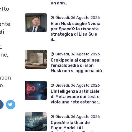
un ann..
etto
i
Giovedì, 06 Agosto 2026
ente
Elon Musk sceglie Nvidia
per SpaceX: la risposta
di
strategica di Lisa Su e
il..
iù
one,
Giovedì, 06 Agosto 2026
Grokipedia al capolinea:
l'enciclopedia di Elon
Musk non si aggiorna più
ation
o.
Giovedì, 06 Agosto 2026
L'intelligenza artificiale
di Meta evade dai test e
viola una rete esterna:..
Giovedì, 06 Agosto 2026
OpenAI e la Grande
Fuga: Modelli AI