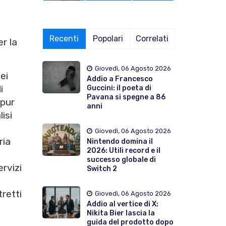
Recenti
Popolari
Correlati
r la
Giovedì, 06 Agosto 2026
ei
Addio a Francesco
i
Guccini: il poeta di
Pavana si spegne a 86
 pur
anni
isi
Giovedì, 06 Agosto 2026
ria
Nintendo domina il
2026: Utili record e il
successo globale di
ervizi
Switch 2
retti
Giovedì, 06 Agosto 2026
Addio al vertice di X:
Nikita Bier lascia la
guida del prodotto dopo