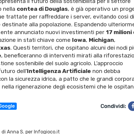
appresenta il futuro della sostenibilità per il settore
o nella
contea di Douglas
, è già operativo un prog
ue trattate per raffreddare i server, evitando così d
le destinate alla popolazione. Espandendo ulteriorm
nte annunciato nuovi investimenti per
17 milioni 
vazione in stati chiave come
Iowa
,
Michigan
,
exas
. Questi territori, che ospitano alcuni dei nodi p
e
, beneficeranno di interventi mirati alla riforestazi
stione sostenibile del suolo agricolo. L'approccio
uturo dell'
Intelligenza Artificiale
non debba
on la sicurezza idrica, a patto che le grandi corpor
 nella rigenerazione degli ecosistemi che le ospitan
Condividi:
Google
 di
Anna S.
per Infogioco.it