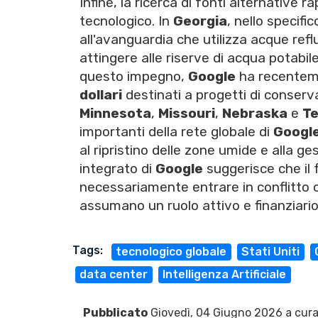
Infine, la ricerca di fonti alternative r
tecnologico. In
Georgia
, nello specific
all'avanguardia che utilizza acque refl
attingere alle riserve di acqua potabi
questo impegno,
Google
ha recenteme
dollari
destinati a progetti di conser
Minnesota
,
Missouri
,
Nebraska
e
T
importanti della rete globale di
Googl
al ripristino delle zone umide e alla ge
integrato di
Google
suggerisce che il f
necessariamente entrare in conflitto c
assumano un ruolo attivo e finanziario
Tags:
tecnologico globale
Stati Uniti
data center
Intelligenza Artificiale
Pubblicato
Giovedì, 04 Giugno 2026 a cura