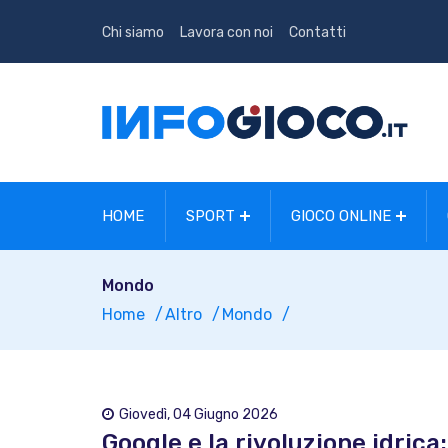
Chi siamo
Lavora con noi
Contatti
HOME
SPORT
GIOCO ONLINE
Mondo
Home
Altro
Mondo
Giovedì, 04 Giugno 2026
Google e la rivoluzione idrica