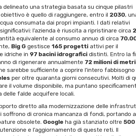
 delineato una strategia basata su cinque pilastri
obiettivo è quello di raggiungere, entro il
2030
, un
acqua consumata dai propri impianti. I dati relativi
gnificativi: l'azienda è riuscita a ripristinare circa
2
antità equivalente al consumo annuo di circa
70.0
nte,
Big G
gestisce
165 progetti
attivi per il
e idriche in
97 bacini idrografici
distinti. Entro la f
ranno di rigenerare annualmente
72 milioni di metri
e sarebbe sufficiente a coprire l'intero fabbisogno
eles
per oltre quaranta giorni consecutivi. Molti di q
re il volume disponibile, ma puntano specificamen
a delle falde acquifere locali.
upporto diretto alla modernizzazione delle infrastru
li soffrono di cronica mancanza di fondi, portando a
bature obsolete.
Google
ha già stanziato oltre
500
utenzione e l'aggiornamento di queste reti. Il