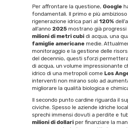
Per affrontare la questione,
Google
ha
fondamentali. Il primo e più ambizioso 
rigenerazione idrica pari al
120%
dell'
all'anno
2025
mostrano già progressi si
milioni di metri cubi
di acqua, una qu
famiglie americane
medie. Attualme
monitoraggio e la gestione delle risors
del decennio, questi sforzi permette
di acqua, un volume impressionante ch
idrico di una metropoli come
Los Ang
interventi non mirano solo ad aumenta
migliorare la qualità biologica e chimic
Il secondo punto cardine riguarda il s
civiche. Spesso le aziende idriche loca
sprechi immensi dovuti a perdite e tu
milioni di dollari
per finanziare la man