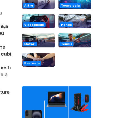
Altro
Tecnologia
a
Videogiochi
Mondo
6,5
00
Motori
Tennis
ine
 cubi
Partners
uesti
te a
tture