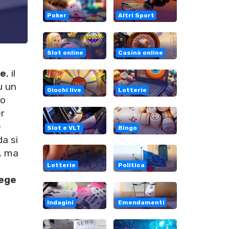
Poker
Altri Sport
Slot online
Casinò online
re
, il
u un
Giochi live
Lotterie
lo
er
e
Slot e VLT
Bingo
da si
e, ma
Lotterie
Politica
lege
Indagini
Emendamenti