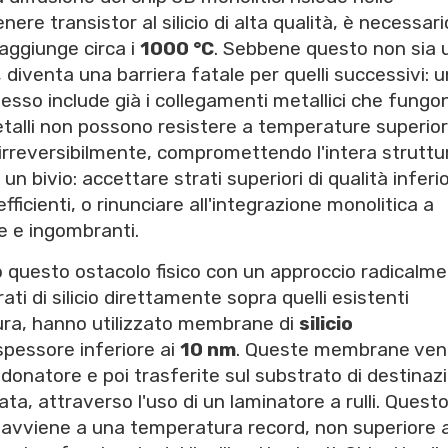
ere transistor al silicio di alta qualità, è necessar
raggiunge circa i
1000 °C
. Sebbene questo non sia 
, diventa una barriera fatale per quelli successivi: 
, esso include già i collegamenti metallici che fungo
 metalli non possono resistere a temperature superiori
irreversibilmente, compromettendo l'intera struttur
un bivio: accettare strati superiori di qualità inferi
fficienti, o rinunciare all'integrazione monolitica a
e e ingombranti.
 questo ostacolo fisico con un approccio radicalm
ti di silicio direttamente sopra quelli esistenti
ura, hanno utilizzato membrane di
silicio
 spessore inferiore ai
10 nm
. Queste membrane ve
natore e poi trasferite sul substrato di destinaz
ata, attraverso l'uso di un laminatore a rulli. Quest
 avviene a una temperatura record, non superiore a