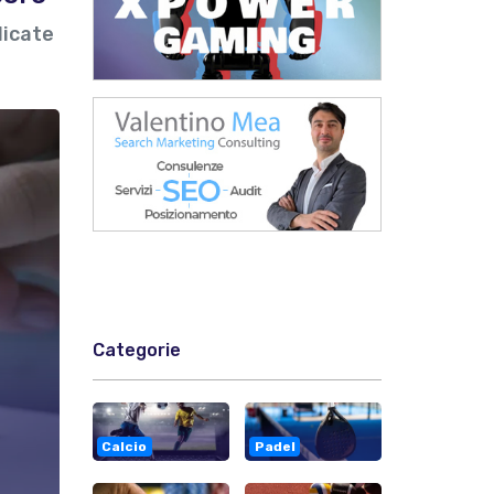
licate
Categorie
Calcio
Padel