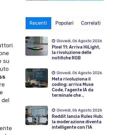
Recenti
Popolari
Correlati
Giovedì, 06 Agosto 2026
uttori
Pixel 11: Arriva HiLight,
ione
la rivoluzione delle
notifiche RGB
e su
vuto
Giovedì, 06 Agosto 2026
ss
Meta rivoluziona il
re
coding: arriva Muse
Code, l'agente IA da
ie
terminale che ..
 del
Giovedì, 06 Agosto 2026
Reddit lancia Rules Hub:
la moderazione diventa
intelligente con l'IA
nente