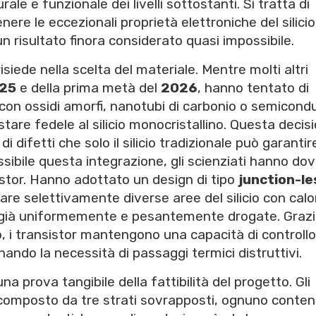
rale e funzionale dei livelli sottostanti. Si tratta di
re le eccezionali proprietà elettroniche del silicio
un risultato finora considerato quasi impossibile.
isiede nella scelta del materiale. Mentre molti altri
25
e della prima metà del
2026
, hanno tentato di
ori con ossidi amorfi, nanotubi di carbonio o semicond
stare fedele al silicio monocristallino. Questa decis
di difetti che solo il silicio tradizionale può garantir
ssibile questa integrazione, gli scienziati hanno do
sistor. Hanno adottato un design di tipo
junction-le
are selettivamente diverse aree del silicio con calo
già uniformemente e pesantemente drogate. Graz
, i transistor mantengono una capacità di controllo
ando la necessità di passaggi termici distruttivi.
una prova tangibile della fattibilità del progetto. Gli
 composto da tre strati sovrapposti, ognuno conte