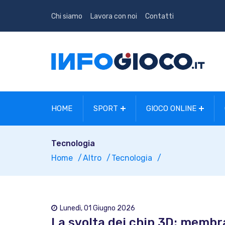
Chi siamo
Lavora con noi
Contatti
HOME
SPORT
GIOCO ONLINE
Tecnologia
Home
Altro
Tecnologia
Lunedì, 01 Giugno 2026
La svolta dei chip 3D: membra