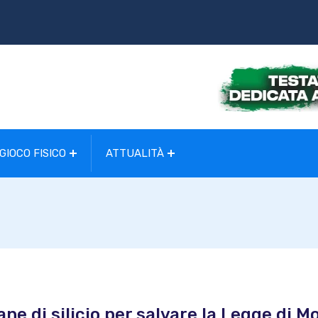
GIOCO FISICO
ATTUALITÀ
ne di silicio per salvare la Legge di M