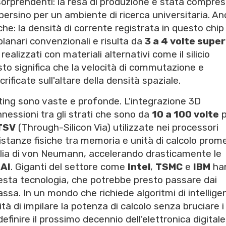
ti sorprendenti: la resa di produzione è stata compres
persino per un ambiente di ricerca universitaria. A
iche: la densità di corrente registrata in questo chip
 planari convenzionali e risulta da
3 a 4 volte super
ealizzati con materiali alternativi come il silicio
Questo significa che la velocità di commutazione e
ificate sull'altare della densità spaziale.
uting sono vaste e profonde. L'integrazione 3D
nessioni tra gli strati che sono da
10 a 100 volte
p
TSV
(Through-Silicon Via) utilizzate nei processori
stanze fisiche tra memoria e unità di calcolo prom
tiglia di von Neumann, accelerando drasticamente le
'
AI
. Giganti del settore come
Intel
,
TSMC
e
IBM
ha
esta tecnologia, che potrebbe presto passare dai
massa. In un mondo che richiede algoritmi di intellige
ità di impilare la potenza di calcolo senza bruciare i
efinire il prossimo decennio dell'elettronica digitale