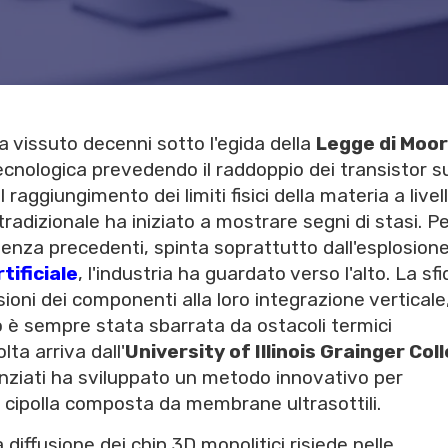
a vissuto decenni sotto l'egida della
Legge di Moo
tecnologica prevedendo il raddoppio dei transistor s
il raggiungimento dei limiti fisici della materia a livel
radizionale ha iniziato a mostrare segni di stasi. P
enza precedenti, spinta soprattutto dall'esplosion
tificiale
, l'industria ha guardato verso l'alto. La sfi
sioni dei componenti alla loro integrazione vertical
 è sempre stata sbarrata da ostacoli termici
ta arriva dall'
University of Illinois Grainger Col
enziati ha sviluppato un metodo innovativo per
na cipolla composta da membrane ultrasottili.
diffusione dei chip 3D monolitici risiede nelle