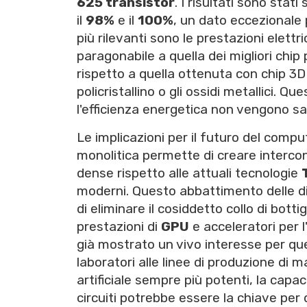
625 transistor
. I risultati sono sta
il
98%
e il
100%
, un dato eccezionale 
più rilevanti sono le prestazioni elettr
paragonabile a quella dei migliori chip
rispetto a quella ottenuta con chip 3D r
policristallino o gli ossidi metallici. 
l'efficienza energetica non vengono sacr
Le implicazioni per il futuro del comp
monolitica permette di creare intercon
dense rispetto alle attuali tecnologie
moderni. Questo abbattimento delle di
di eliminare il cosiddetto collo di bot
prestazioni di
GPU
e acceleratori per l
già mostrato un vivo interesse per qu
laboratori alle linee di produzione di 
artificiale sempre più potenti, la capac
circuiti potrebbe essere la chiave per d