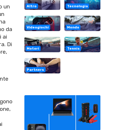
io un
Altro
Tecnologia
un
una
Videogiochi
Mondo
no da
 ai
a. Di
Motori
Tennis
ore,
Partners
ente
ngono
ione,
o
i