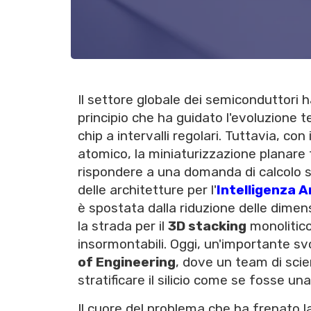
Il settore globale dei semiconduttori h
principio che ha guidato l'evoluzione 
chip a intervalli regolari. Tuttavia, con 
atomico, la miniaturizzazione planare t
rispondere a una domanda di calcolo s
delle architetture per l'
Intelligenza Ar
è spostata dalla riduzione delle dimen
la strada per il
3D stacking
monolitico
insormontabili. Oggi, un'importante svol
of Engineering
, dove un team di sci
stratificare il silicio come se fosse u
Il cuore del problema che ha frenato la 