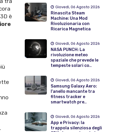
a tra
Giovedì, 06 Agosto 2026
ncora
Rinascita Steam
 3D è
Machine: Una Mod
iore
Rivoluzionaria con
Ricarica Magnetica
Giovedì, 06 Agosto 2026
NASA PUNCH: La
rivoluzione meteo
spaziale che prevede le
tempeste solari co..
iù
Giovedì, 06 Agosto 2026
ette
Samsung Galaxy Aero:
l'anello mancante tra
nno
fitness tracker e
smartwatch pre..
nza
Giovedì, 06 Agosto 2026
App e Privacy: la
.
trappola silenziosa degli