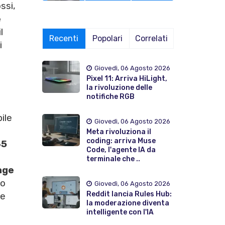
ssi,
e
l
Recenti
Popolari
Correlati
i
Giovedì, 06 Agosto 2026
Pixel 11: Arriva HiLight,
la rivoluzione delle
notifiche RGB
ile
Giovedì, 06 Agosto 2026
Meta rivoluziona il
coding: arriva Muse
65
Code, l'agente IA da
terminale che ..
age
vo
Giovedì, 06 Agosto 2026
Reddit lancia Rules Hub:
ie
la moderazione diventa
intelligente con l'IA