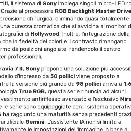
iti, il sistema di
Sony
impiega singoli micro-LED ro
. Grazie al processore
RGB Backlight Master Driv
precisione chirurgica, eliminando quasi totalmente i
na purezza cromatica che si avvicina ai monitor d
atografici di
Hollywood
. Inoltre, l'integrazione della
 che la fedeltà dei colori e il contrasto rimangano
ermo da posizioni angolate, rendendolo il centro
er professionali.
ravia 7 II
,
Sony
propone una soluzione più accessib
odello d'ingresso da
50 pollici
viene proposto a
entre la versione più grande da
98 pollici
arriva a
1,
nologia
True RGB
, questa serie rinuncia ad alcuni
rivestimento antiriflesso avanzato e l'esclusivo
Mir
 le serie sono equipaggiate con il sistema operati
6
ha raggiunto una maturità senza precedenti graz
artificiale
Gemini
. L'assistente IA non si limita a
tivamente le impostazioni dell'immagine in base al