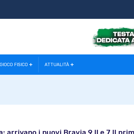
GIOCO FISICO
ATTUALITÀ
 arrivano i nuovi Bravia 9 II e 7 II pri