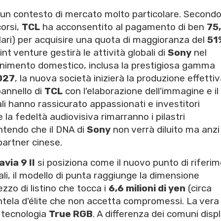
n un contesto di mercato molto particolare. Secondo
corsi,
TCL
ha acconsentito al pagamento di ben
75
llari) per acquisire una quota di maggioranza del
51
nt venture gestirà le attività globali di
Sony
nel
ttenimento domestico, inclusa la prestigiosa gamma
027
, la nuova società inizierà la produzione effetti
pannello di
TCL
con l'elaborazione dell'immagine e il
dali hanno rassicurato appassionati e investitori
 la fedeltà audiovisiva rimarranno i pilastri
ntendo che il DNA di
Sony
non verrà diluito ma anzi
partner cinese.
avia 9 II
si posiziona come il nuovo punto di riferi
ali, il modello di punta raggiunge la dimensione
ezzo di listino che tocca i
6,6 milioni di yen
(circa
ientela d'élite che non accetta compromessi. La vera
a tecnologia
True RGB
. A differenza dei comuni disp