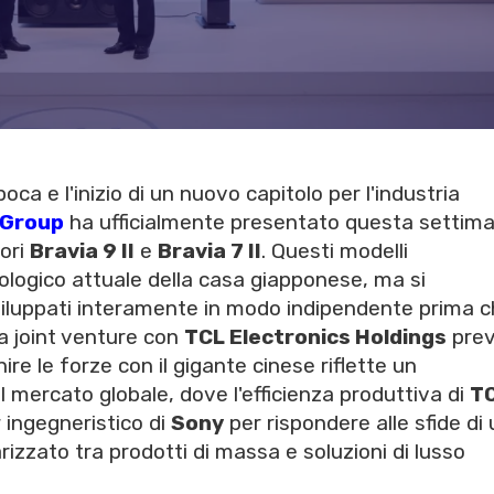
ca e l'inizio di un nuovo capitolo per l'industria
 Group
ha ufficialmente presentato questa settima
sori
Bravia 9 II
e
Bravia 7 II
. Questi modelli
ologico attuale della casa giapponese, ma si
sviluppati interamente in modo indipendente prima c
a joint venture con
TCL Electronics Holdings
prev
ire le forze con il gigante cinese riflette un
mercato globale, dove l'efficienza produttiva di
T
 ingegneristico di
Sony
per rispondere alle sfide di
izzato tra prodotti di massa e soluzioni di lusso