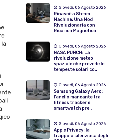
Giovedì, 06 Agosto 2026
Rinascita Steam
Machine: Una Mod
Rivoluzionaria con
ne
Ricarica Magnetica
re
 la
Giovedì, 06 Agosto 2026
NASA PUNCH: La
rivoluzione meteo
spaziale che prevede le
tempeste solari co..
i
la
Giovedì, 06 Agosto 2026
Samsung Galaxy Aero:
ente
l'anello mancante tra
pali
fitness tracker e
a
smartwatch pre..
gico
Giovedì, 06 Agosto 2026
App e Privacy: la
trappola silenziosa degli