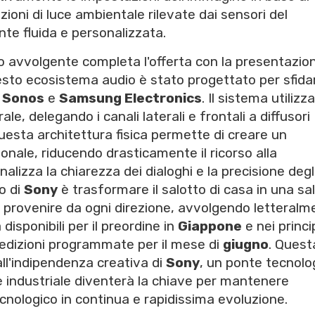
ioni di luce ambientale rilevate dai sensori del
nte fluida e personalizzata.
 avvolgente completa l'offerta con la presentazio
esto ecosistema audio è stato progettato per sfida
e
Sonos
e
Samsung Electronics
. Il sistema utilizza
e, delegando i canali laterali e frontali a diffusori
Questa architettura fisica permette di creare un
onale, riducendo drasticamente il ricorso alla
lizza la chiarezza dei dialoghi e la precisione degl
to di
Sony
è trasformare il salotto di casa in una sa
 provenire da ogni direzione, avvolgendo letteralm
disponibili per il preordine in
Giappone
e nei princi
pedizioni programmate per il mese di
giugno
. Quest
ll'indipendenza creativa di
Sony
, un ponte tecnolo
e industriale diventerà la chiave per mantenere
cnologico in continua e rapidissima evoluzione.