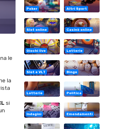
Poker
Altri Sport
Slot online
Casinò online
Giochi live
Lotterie
na le
Slot e VLT
Bingo
he la
ista
Lotterie
Politica
CL
si
 un
Indagini
Emendamenti