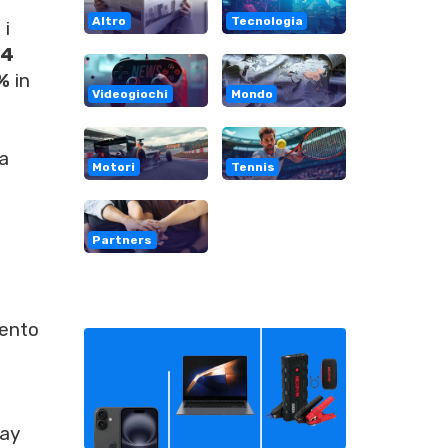
Altro
Tecnologia
 i
,4
%
in
Videogiochi
Mondo
va
Motori
Tennis
Partners
mento
lay