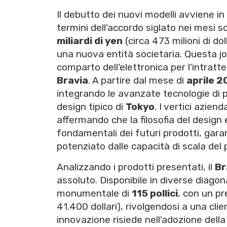
Il debutto dei nuovi modelli avviene i
termini dell'accordo siglato nei mesi s
miliardi di yen
(circa 473 milioni di do
una nuova entità societaria. Questa joi
comparto dell'elettronica per l'intra
Bravia
. A partire dal mese di
aprile 2
integrando le avanzate tecnologie di 
design tipico di
Tokyo
. I vertici azien
affermando che la filosofia del design e
fondamentali dei futuri prodotti, gara
potenziato dalle capacità di scala del 
Analizzando i prodotti presentati, il
Br
assoluto. Disponibile in diverse diagon
monumentale di
115 pollici
, con un pr
41.400 dollari), rivolgendosi a una cl
innovazione risiede nell'adozione dell