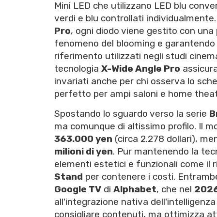
Mini LED che utilizzano LED blu convert
verdi e blu controllati individualmente
Pro
, ogni diodo viene gestito con una 
fenomeno del blooming e garantendo u
riferimento utilizzati negli studi cinem
tecnologia
X-Wide Angle Pro
assicura
invariati anche per chi osserva lo sch
perfetto per ampi saloni e home theat
Spostando lo sguardo verso la serie
B
ma comunque di altissimo profilo. Il m
363.000 yen
(circa 2.278 dollari), m
milioni di yen
. Pur mantenendo la tec
elementi estetici e funzionali come il 
Stand
per contenere i costi. Entrambe
Google TV
di
Alphabet
, che nel
202
all'integrazione nativa dell'intelligenza 
consigliare contenuti, ma ottimizza at