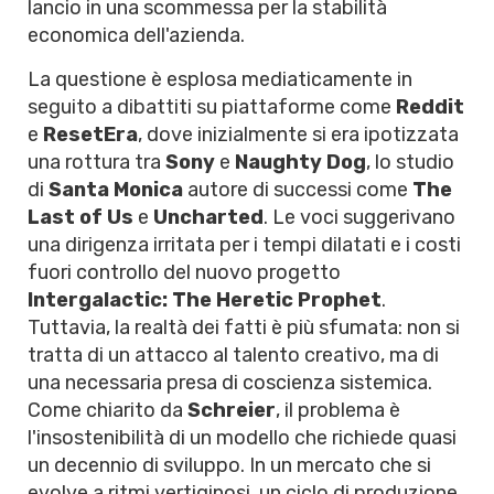
lancio in una scommessa per la stabilità
economica dell'azienda.
La questione è esplosa mediaticamente in
seguito a dibattiti su piattaforme come
Reddit
e
ResetEra
, dove inizialmente si era ipotizzata
una rottura tra
Sony
e
Naughty Dog
, lo studio
di
Santa Monica
autore di successi come
The
Last of Us
e
Uncharted
. Le voci suggerivano
una dirigenza irritata per i tempi dilatati e i costi
fuori controllo del nuovo progetto
Intergalactic: The Heretic Prophet
.
Tuttavia, la realtà dei fatti è più sfumata: non si
tratta di un attacco al talento creativo, ma di
una necessaria presa di coscienza sistemica.
Come chiarito da
Schreier
, il problema è
l'insostenibilità di un modello che richiede quasi
un decennio di sviluppo. In un mercato che si
evolve a ritmi vertiginosi, un ciclo di produzione