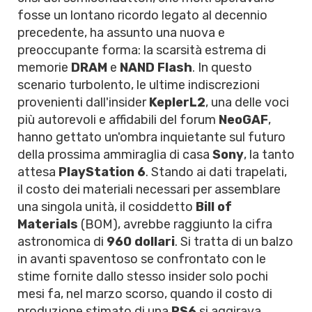
fosse un lontano ricordo legato al decennio
precedente, ha assunto una nuova e
preoccupante forma: la scarsità estrema di
memorie
DRAM
e
NAND Flash
. In questo
scenario turbolento, le ultime indiscrezioni
provenienti dall'insider
KeplerL2
, una delle voci
più autorevoli e affidabili del forum
NeoGAF
,
hanno gettato un'ombra inquietante sul futuro
della prossima ammiraglia di casa
Sony
, la tanto
attesa
PlayStation 6
. Stando ai dati trapelati,
il costo dei materiali necessari per assemblare
una singola unità, il cosiddetto
Bill of
Materials
(BOM), avrebbe raggiunto la cifra
astronomica di
960 dollari
. Si tratta di un balzo
in avanti spaventoso se confrontato con le
stime fornite dallo stesso insider solo pochi
mesi fa, nel marzo scorso, quando il costo di
produzione stimato di una
PS6
si aggirava