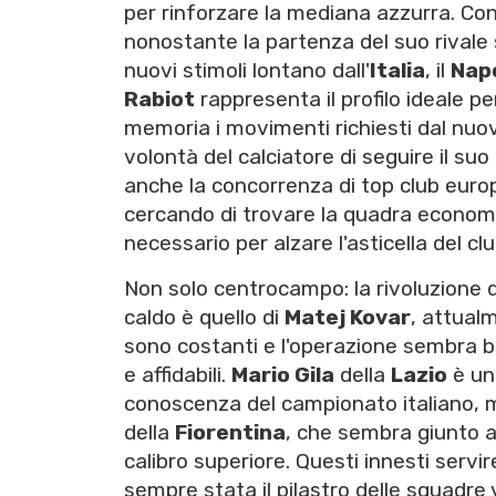
per rinforzare la mediana azzurra. Con
nonostante la partenza del suo rivale
nuovi stimoli lontano dall'
Italia
, il
Napo
Rabiot
rappresenta il profilo ideale pe
memoria i movimenti richiesti dal nuov
volontà del calciatore di seguire il s
anche la concorrenza di top club euro
cercando di trovare la quadra econom
necessario per alzare l'asticella del clu
Non solo centrocampo: la rivoluzione 
caldo è quello di
Matej Kovar
, attual
sono costanti e l'operazione sembra ben
e affidabili.
Mario Gila
della
Lazio
è un 
conoscenza del campionato italiano, m
della
Fiorentina
, che sembra giunto all
calibro superiore. Questi innesti servi
sempre stata il pilastro delle squadre 