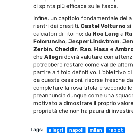
di spinta più efficace sulle fasce.
Infine, un capitolo fondamentale della
rientri dai prestiti.
Castel Volturno
si
calciatori di ritorno: da
Noa Lang
a
Ra
Folorunsho
,
Jesper Lindstrom
,
Jen
Zerbin
,
Cheddir
,
Rao
,
Hasa
e
Ambro
che
Allegri
dovrà valutare con attenzio
potrebbero restare come valide alterna
partire a titolo definitivo. L'obiettivo d
da queste cessioni, risorse fresche 
completare la rosa titolare secondo le i
preannuncia dunque come una squadra
motivato a dimostrare il proprio valo
proprietà che non ha paura di investir
Tags:
allegri
napoli
milan
rabiot