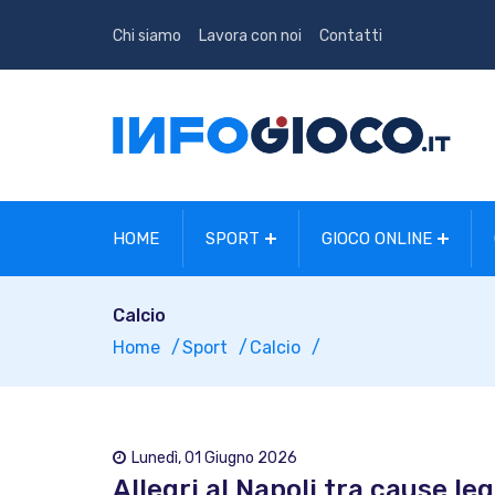
Chi siamo
Lavora con noi
Contatti
HOME
SPORT
GIOCO ONLINE
Calcio
Home
Sport
Calcio
Lunedì, 01 Giugno 2026
Allegri al Napoli tra cause le