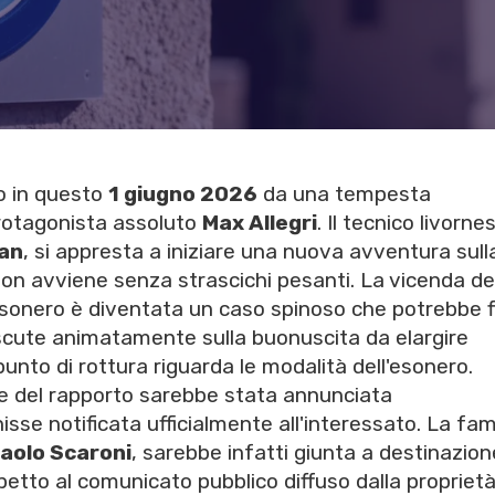
so in questo
1 giugno 2026
da una tempesta
rotagonista assoluto
Max Allegri
. Il tecnico livorne
lan
, si appresta a iniziare una nuova avventura sull
non avviene senza strascichi pesanti. La vicenda de
ossonero è diventata un caso spinoso che potrebbe f
i discute animatamente sulla buonuscita da elargire
o punto di rottura riguarda le modalità dell'esonero.
ine del rapporto sarebbe stata annunciata
se notificata ufficialmente all'interessato. La fa
aolo Scaroni
, sarebbe infatti giunta a destinazion
spetto al comunicato pubblico diffuso dalla proprietà