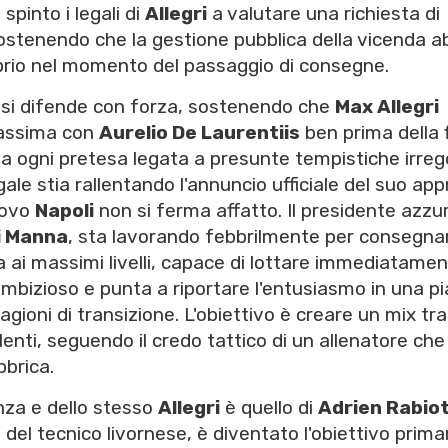
pinto i legali di
Allegri
a valutare una richiesta di
stenendo che la gestione pubblica della vicenda a
oprio nel momento del passaggio di consegne.
si difende con forza, sostenendo che
Max Allegri
massima con
Aurelio De Laurentiis
ben prima della 
a ogni pretesa legata a presunte tempistiche irrego
ale stia rallentando l'annuncio ufficiale del suo ap
uovo
Napoli
non si ferma affatto. Il presidente azzur
i Manna
, sta lavorando febbrilmente per consegnar
 ai massimi livelli, capace di lottare immediatame
 ambizioso e punta a riportare l'entusiasmo in una p
tagioni di transizione. L'obiettivo è creare un mix tra
enti, seguendo il credo tattico di un allenatore che
bbrica.
enza e dello stesso
Allegri
è quello di
Adrien Rabio
el tecnico livornese, è diventato l'obiettivo prima