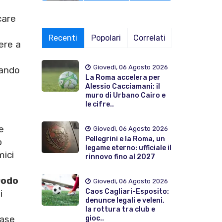
care
Recenti
Popolari
Correlati
ere a
Giovedì, 06 Agosto 2026
rando
La Roma accelera per
Alessio Cacciamani: il
muro di Urbano Cairo e
le cifre..
e
Giovedì, 06 Agosto 2026
Pellegrini e la Roma, un
b
legame eterno: ufficiale il
mici
rinnovo fino al 2027
Dodo
Giovedì, 06 Agosto 2026
Caos Cagliari-Esposito:
i
denunce legali e veleni,
la rottura tra club e
fase
gioc..