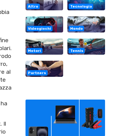
Altro
Tecnologia
bbia
Videogiochi
Mondo
fine
lari.
Motori
Tennis
prodo
ro,
e al
Partners
nte
iazza
 ha
t
. Il
rio