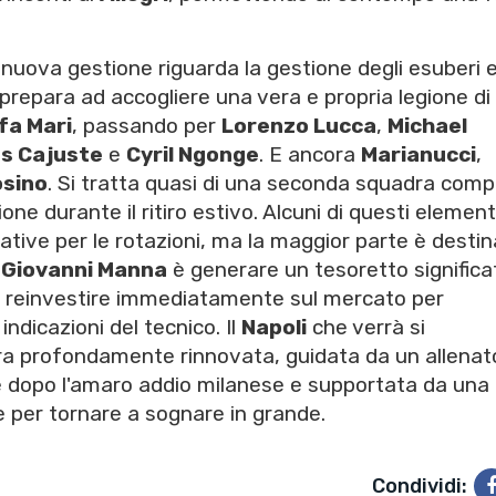
 nuova gestione riguarda la gestione degli esuberi e
 prepara ad accogliere una vera e propria legione di
fa Mari
, passando per
Lorenzo Lucca
,
Michael
s Cajuste
e
Cyril Ngonge
. E ancora
Marianucci
,
sino
. Si tratta quasi di una seconda squadra comp
ne durante il ritiro estivo. Alcuni di questi element
tive per le rotazioni, ma la maggior parte è destin
i
Giovanni Manna
è generare un tesoretto significa
da reinvestire immediatamente sul mercato per
ndicazioni del tecnico. Il
Napoli
che verrà si
 profondamente rinnovata, guidata da un allenat
re dopo l'amaro addio milanese e supportata da una
e per tornare a sognare in grande.
Condividi: