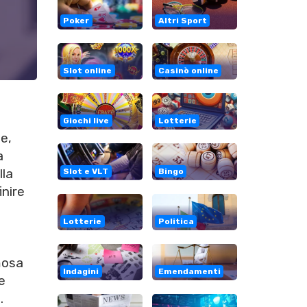
Poker
Altri Sport
Slot online
Casinò online
Giochi live
Lotterie
se,
a
lla
Slot e VLT
Bingo
inire
Lotterie
Politica
mosa
Indagini
Emendamenti
e
.