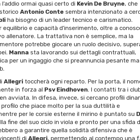
 l'addio ormai quasi certo di
Kevin De Bruyne
, che
 storico
Antonio Conte
sembra intenzionato a cer
li
ha bisogno di un leader tecnico e carismatico.
r equilibrio e capacità d'inserimento, oltre a conosc
o allenatore. La trattativa non è semplice, ma la
uo mentore potrebbe giocare un ruolo decisivo, supe
pei.
Manna
sta lavorando sui dettagli contrattuali,
ica per un ingaggio che si preannuncia pesante ma
b.
di
Allegri
toccherà ogni reparto. Per la porta, il nom
mente in forza al
Psv Eindhoven
. I contatti tra i clu
 avviata. In difesa, invece, si cercano profili dina
profilo che piace molto per la sua duttilità e
entre per le corsie esterne il mirino è puntato su
a fine del suo ciclo in viola e pronto per una sfida d
rebbero a garantire quella solidità difensiva che è
vincenti di
Allegri
, permettendo al contempo una 