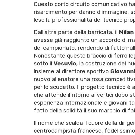
Questo corto circuito comunicativo ha s
risarcimento per danno d'immagine, so
leso la professionalità del tecnico pr
Dall'altra parte della barricata, il
Milan
avesse già raggiunto un accordo di 
del campionato, rendendo di fatto null
Nonostante questo braccio di ferro leg
sotto il
Vesuvio
, la costruzione del n
insieme al direttore sportivo
Giovann
nuovo allenatore una rosa competitiva
per lo scudetto. Il progetto tecnico è
che attende il ritorno ai vertici dopo s
esperienza internazionale e giovani tal
fatto della solidità il suo marchio di fa
Il nome che scalda il cuore della dirig
centrocampista francese, fedelissimo d