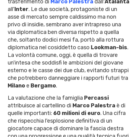
trasferimento di
Marco Palestra
dall'
Atalanta
all'
Inter
. Le due società, protagoniste di un
asse di mercato sempre caldissimo ma non
privo di insidie, sembrano aver intrapreso una
via diplomatica ben diversa rispetto a quella
che, soltanto dodici mesi fa, portò alla rottura
diplomatica nel cosiddetto caso
Lookman-bis
.
La volontà comune, oggi, è quella di trovare
un'intesa che soddisfi le ambizioni del giovane
esterno e le casse dei due club, evitando strappi
che potrebbero danneggiare i rapporti futuri tra
Milano
e
Bergamo
.
La valutazione che la famiglia
Percassi
attribuisce al cartellino di
Marco Palestra
è di
quelle importanti:
60 milioni di euro
. Una cifra
che rispecchia l'esplosione definitiva di un
giocatore capace di dominare la fascia destra
con una progressione e una qualità tecnica fuori