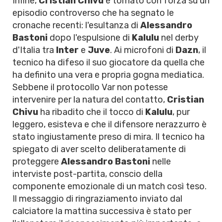
Infine,
Cristian Chivu
è tornato con forza su un
episodio controverso che ha segnato le
cronache recenti: l'esultanza di
Alessandro
Bastoni
dopo l'espulsione di
Kalulu
nel derby
d'Italia tra
Inter
e
Juve
. Ai microfoni di
Dazn
, il
tecnico ha difeso il suo giocatore da quella che
ha definito una vera e propria gogna mediatica.
Sebbene il protocollo Var non potesse
intervenire per la natura del contatto,
Cristian
Chivu
ha ribadito che il tocco di
Kalulu
, pur
leggero, esisteva e che il difensore nerazzurro è
stato ingiustamente preso di mira. Il tecnico ha
spiegato di aver scelto deliberatamente di
proteggere
Alessandro Bastoni
nelle
interviste post-partita, conscio della
componente emozionale di un match così teso.
Il messaggio di ringraziamento inviato dal
calciatore la mattina successiva è stato per