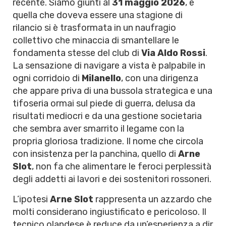
recente. Siamo giunti al
31 maggio 2026
, e
quella che doveva essere una stagione di
rilancio si è trasformata in un naufragio
collettivo che minaccia di smantellare le
fondamenta stesse del club di
Via Aldo Rossi
.
La sensazione di navigare a vista è palpabile in
ogni corridoio di
Milanello
, con una dirigenza
che appare priva di una bussola strategica e una
tifoseria ormai sul piede di guerra, delusa da
risultati mediocri e da una gestione societaria
che sembra aver smarrito il legame con la
propria gloriosa tradizione. Il nome che circola
con insistenza per la panchina, quello di
Arne
Slot
, non fa che alimentare le feroci perplessità
degli addetti ai lavori e dei sostenitori rossoneri.
L’ipotesi
Arne Slot
rappresenta un azzardo che
molti considerano ingiustificato e pericoloso. Il
tecnico olandese è reduce da un’esperienza a dir