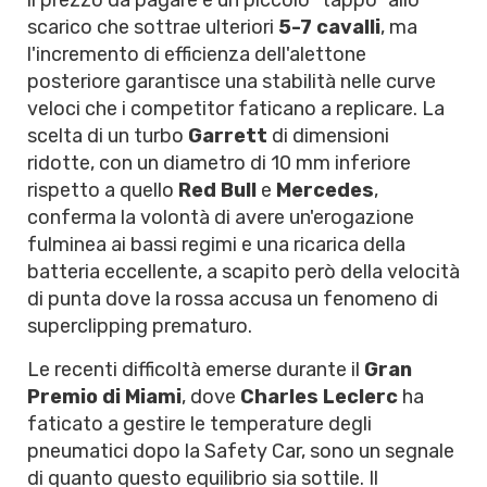
il prezzo da pagare è un piccolo "tappo" allo
scarico che sottrae ulteriori
5-7 cavalli
, ma
l'incremento di efficienza dell'alettone
posteriore garantisce una stabilità nelle curve
veloci che i competitor faticano a replicare. La
scelta di un turbo
Garrett
di dimensioni
ridotte, con un diametro di 10 mm inferiore
rispetto a quello
Red Bull
e
Mercedes
,
conferma la volontà di avere un'erogazione
fulminea ai bassi regimi e una ricarica della
batteria eccellente, a scapito però della velocità
di punta dove la rossa accusa un fenomeno di
superclipping prematuro.
Le recenti difficoltà emerse durante il
Gran
Premio di Miami
, dove
Charles Leclerc
ha
faticato a gestire le temperature degli
pneumatici dopo la Safety Car, sono un segnale
di quanto questo equilibrio sia sottile. Il