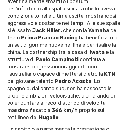
aver finalmente smaltito i postumi
dell'infortunio alla spalla sinistra che lo aveva
condizionato nelle ultime uscite, mostrandosi
aggressivo e costante nei tempi. Alle sue spalle
si è issato
Jack Miller
, che con la
Yamaha
del
team
Prima Pramac Racing
ha beneficiato di
un set di gomme nuove nel finale per risalire la
china. La partnership tra la casa di
Iwata
e la
struttura di
Paolo Campinoti
continua a
mostrare progressi incoraggianti, con
l'australiano capace di mettersi dietro la
KTM
del giovane talento
Pedro Acosta
. Lo
spagnolo, dal canto suo, non ha nascosto le
proprie ambizioni velocistiche, dichiarando di
voler puntare al record storico di velocità
massima fissato a
366 km/h
proprio sul
rettilineo del
Mugello
.
Un capitolo a parte merita la prestazione di