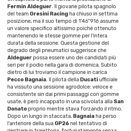
Fermin Aldeguer
. Il giovane pilota spagnolo
del team
Gresini Racing
ha chiuso in settima
posizione, ma il suo tempo di 1'46"916 assume
un valore specifico altissimo poiché ottenuto
mantenendo le stesse gomme per l'intera
durata della sessione. Questa gestione del
degrado degli pneumatici suggerisce che
Aldeguer
possa essere uno dei candidati più
seri per il podio nella gara di domenica. Subito
dietro di lui troviamo il campione in carica
Pecco Bagnaia
. Il pilota della
Ducati
ufficiale
ha vissuto una sessione agrodolce: veloce e
consistente sin dai primi passaggi con gomme
usate, è però incappato in una scivolata alla
San
Donato
proprio mentre stava forzando il ritmo.
Dopo un lungo in staccata,
Bagnaia
ha perso
l'anteriore della sua
GP26
nel tentativo di
rientrare in traiettoria, fortunatamente senza