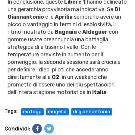
In conclusione, queste
Libere 1
hanno delineato
una gerarchia provvisoria ma indicativa. Se
Di
Giannantonio
e le
Aprilia
sembrano avere un
piccolo vantaggio in termini di esplosività, il
ritmo mostrato da
Bagnaia
e
Aldeguer
con
gomme usate preannuncia una battaglia
strategica di altissimo livello. Con le
temperature previste in aumento per il
pomeriggio, la seconda sessione sarà cruciale
per definire i dieci piloti che accederanno
direttamente alla
Q2
, in un weekend che
promette di essere uno dei più spettacolari
dell'intera stagione motoristica in
Italia
.
Tags:
motogp
mugello
di giannantonio
Condividi: