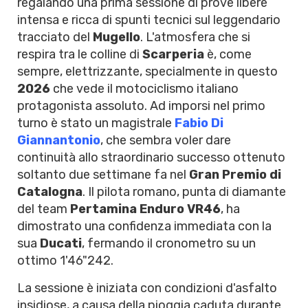
regalando una prima sessione di prove libere
intensa e ricca di spunti tecnici sul leggendario
tracciato del
Mugello
. L'atmosfera che si
respira tra le colline di
Scarperia
è, come
sempre, elettrizzante, specialmente in questo
2026
che vede il motociclismo italiano
protagonista assoluto. Ad imporsi nel primo
turno è stato un magistrale
Fabio Di
Giannantonio
, che sembra voler dare
continuità allo straordinario successo ottenuto
soltanto due settimane fa nel
Gran Premio di
Catalogna
. Il pilota romano, punta di diamante
del team
Pertamina Enduro VR46
, ha
dimostrato una confidenza immediata con la
sua
Ducati
, fermando il cronometro su un
ottimo 1'46"242.
La sessione è iniziata con condizioni d'asfalto
insidiose, a causa della pioggia caduta durante