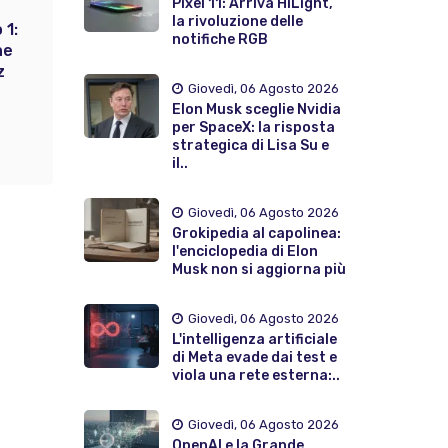
Pixel 11: Arriva HiLight,
la rivoluzione delle
 1:
notifiche RGB
ne
z
Giovedì, 06 Agosto 2026
Elon Musk sceglie Nvidia
per SpaceX: la risposta
strategica di Lisa Su e
il..
Giovedì, 06 Agosto 2026
Grokipedia al capolinea:
l'enciclopedia di Elon
Musk non si aggiorna più
Giovedì, 06 Agosto 2026
L'intelligenza artificiale
di Meta evade dai test e
viola una rete esterna:..
Giovedì, 06 Agosto 2026
OpenAI e la Grande