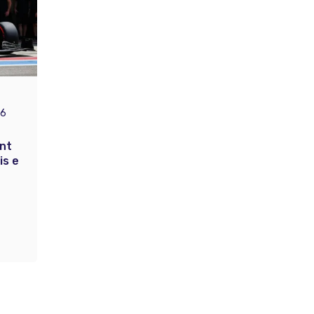
26
int
is e