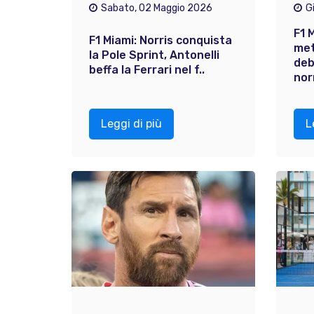
Sabato, 02 Maggio 2026
G
F1 
F1 Miami: Norris conquista
met
la Pole Sprint, Antonelli
deb
beffa la Ferrari nel f..
nor
Leggi di più
L