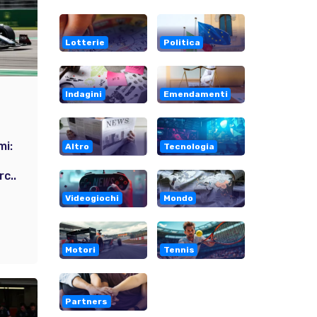
Lotterie
Politica
Indagini
Emendamenti
mi:
Altro
Tecnologia
c..
Videogiochi
Mondo
Motori
Tennis
Partners