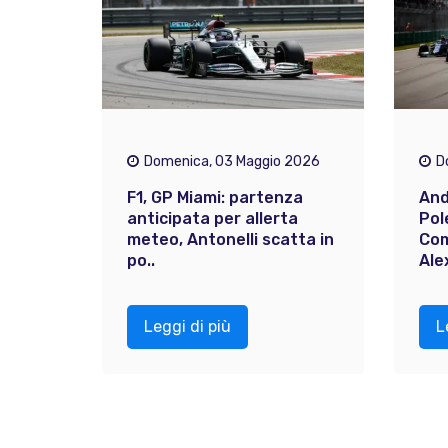
Domenica, 03 Maggio 2026
D
F1, GP Miami: partenza
And
anticipata per allerta
Pol
meteo, Antonelli scatta in
Com
po..
Alex
Leggi di più
L