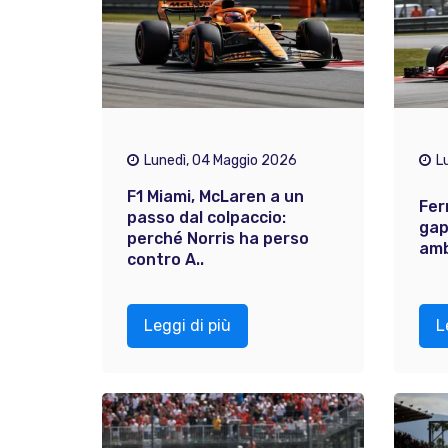
Lunedì, 04 Maggio 2026
L
F1 Miami, McLaren a un
Ferr
passo dal colpaccio:
gap
perché Norris ha perso
amb
contro A..
Leggi di più
L