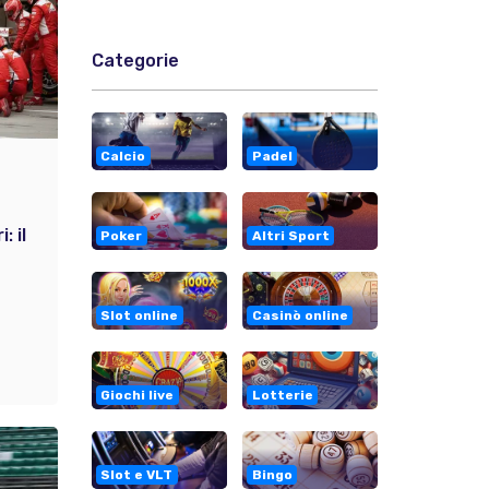
Categorie
Calcio
Padel
: il
Poker
Altri Sport
Slot online
Casinò online
Giochi live
Lotterie
Slot e VLT
Bingo