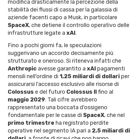
modifica drasticamente la percezione della
stabilità dei flussi di cassa per la galassia di
aziende facenti capo a Musk, in particolare
SpaceX
, che detiene il controllo operativo delle
infrastrutture legate a
xAI
.
Fino a pochi giorni fa, le speculazioni
suggerivano un accordo decisamente più
strutturato e oneroso. Si riteneva infatti che
Anthropic
avesse garantito a
xAI
pagamenti
mensili nell'ordine di
1,25 miliardi di dollari
per
assicurarsi l'accesso esclusivo alle risorse di
Colossus
e del futuro
Colossus II
fino al
maggio 2029
. Tali cifre avrebbero
rappresentato una boccata d'ossigeno
fondamentale per le casse di
SpaceX
, che nel
primo trimestre
ha registrato perdite
operative nel segmento IA pari a
2,5 miliardi di
dollari
, a fronte di ricavi che non hanno