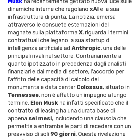
Musk
ha recentemente gettato nuova luce sulle
dinamiche interne che regolano
xAI
e la sua
infrastruttura di punta. La notizia, emersa
attraverso le consuete esternazioni del
magnate sulla piattaforma
X
, riguarda i termini
contrattuali che legano la sua startup di
intelligenza artificiale ad
Anthropic
, una delle
principali rivali nel settore. Contrariamente a
quanto ipotizzato in precedenza dagli analisti
finanziari e dai media di settore, l'accordo per
l'affitto delle capacità di calcolo del
monumentale data center
Colossus
, situato in
Tennessee
, non è affatto un impegno a lungo
termine.
Elon Musk
ha infatti specificato che il
contratto di leasing ha una durata base di
appena
sei mesi
, includendo una clausola che
permette a entrambe le parti di recedere con un
preavviso di soli
90 giorni
. Questa rivelazione