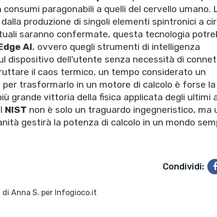
 consumi paragonabili a quelli del cervello umano. 
alla produzione di singoli elementi spintronici a cir
 attuali saranno confermate, questa tecnologia potr
Edge AI
, ovvero quegli strumenti di intelligenza
ul dispositivo dell'utente senza necessità di connet
sfruttare il caos termico, un tempo considerato un
 per trasformarlo in un motore di calcolo è forse la
ù grande vittoria della fisica applicata degli ultimi 
l
NIST
non è solo un traguardo ingegneristico, ma 
anità gestirà la potenza di calcolo in un mondo se
Condividi:
 di
Anna S.
per Infogioco.it
6