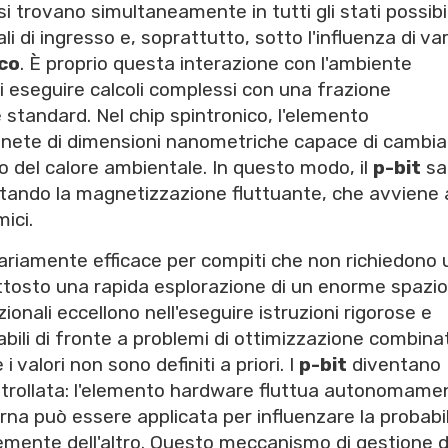
si trovano simultaneamente in tutti gli stati possibil
 di ingresso e, soprattutto, sotto l'influenza di vari
co
. È proprio questa interazione con l'ambiente
 eseguire calcoli complessi con una frazione
 standard. Nel chip spintronico, l'elemento
nete di dimensioni nanometriche capace di cambia
o del calore ambientale. In questo modo, il
p-bit
sa
uttando la magnetizzazione fluttuante, che avviene 
mici.
nariamente efficace per compiti che non richiedono
ttosto una rapida esplorazione di un enorme spazio
zionali eccellono nell'eseguire istruzioni rigorose e
tabili di fronte a problemi di ottimizzazione combina
i valori non sono definiti a priori. I
p-bit
diventano
controllata: l'elemento hardware fluttua autonomame
rna può essere applicata per influenzare la probabil
temente dell'altro. Questo meccanismo di gestione d