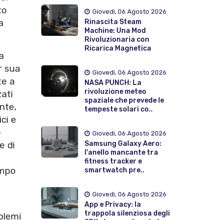
to
Giovedì, 06 Agosto 2026
a
Rinascita Steam
Machine: Una Mod
Rivoluzionaria con
Ricarica Magnetica
a
r sua
Giovedì, 06 Agosto 2026
te a
NASA PUNCH: La
rivoluzione meteo
zati
spaziale che prevede le
nte,
tempeste solari co..
ici e
e
Giovedì, 06 Agosto 2026
Samsung Galaxy Aero:
e di
l'anello mancante tra
fitness tracker e
empo
smartwatch pre..
Giovedì, 06 Agosto 2026
App e Privacy: la
trappola silenziosa degli
blemi