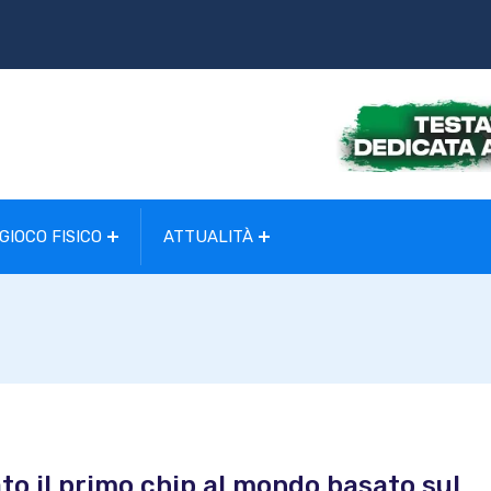
GIOCO FISICO
ATTUALITÀ
to il primo chip al mondo basato sul