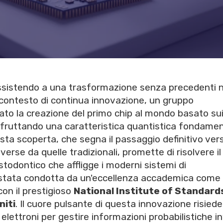
assistendo a una trasformazione senza precedenti n
 contesto di continua innovazione, un gruppo
iato la creazione del primo chip al mondo basato su
sfruttando una caratteristica quantistica fondame
uesta scoperta, che segna il passaggio definitivo ver
rse da quelle tradizionali, promette di risolvere il
odontico che affligge i moderni sistemi di
è stata condotta da un'eccellenza accademica come 
con il prestigioso
National Institute of Standard
niti
. Il cuore pulsante di questa innovazione risiede
li elettroni per gestire informazioni probabilistiche 