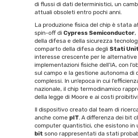
di flussi di dati deterministici, un c
attuali obsoleti entro pochi anni.
La produzione fisica del chip è stata a
spin-off di
Cypress Semiconductor
,
della difesa e della sicurezza tecnolo
comparto della difesa degli
Stati Unit
interesse crescente per le alternativ
implementazioni fisiche dell'IA, con l'o
sul campo e la gestione autonoma di dro
complessi. In un'epoca in cui l'efficie
nazionale, il chip termodinamico rappre
della legge di Moore e ai costi proibi
Il dispositivo creato dal team di ricer
anche come
pIT
. A differenza dei bit 
computer quantistici, che esistono in u
bit
sono rappresentati da stati probabi