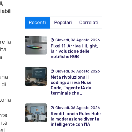
i,
abili
Recenti
Popolari
Correlati
Giovedì, 06 Agosto 2026
re la
Pixel 11: Arriva HiLight,
lta
la rivoluzione delle
a
notifiche RGB
Giovedì, 06 Agosto 2026
 una
Meta rivoluziona il
coding: arriva Muse
 di
Code, l'agente IA da
terminale che ..
toria
Giovedì, 06 Agosto 2026
Reddit lancia Rules Hub:
nte
la moderazione diventa
ità
intelligente con l'IA
ei