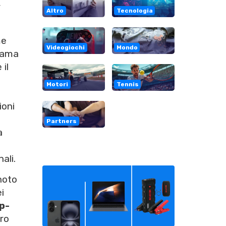
r
Altro
Tecnologia
me
Videogiochi
Mondo
rama
 il
Motori
Tennis
ioni
Partners
a
ali.
noto
i
p-
oro