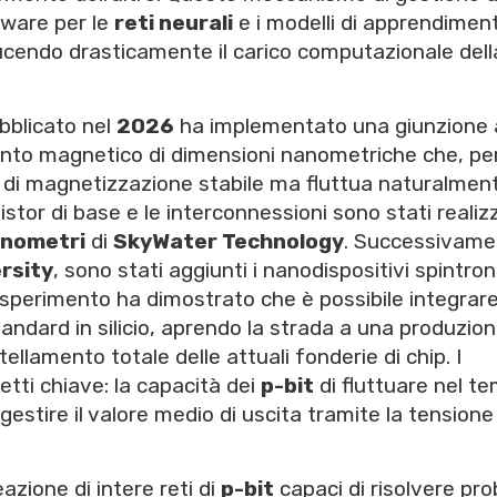
dware per le
reti neurali
e i modelli di apprendimen
ucendo drasticamente il carico computazionale dell
ubblicato nel
2026
ha implementato una giunzione 
nto magnetico di dimensioni nanometriche che, pe
di magnetizzazione stabile ma fluttua naturalmen
istor di base e le interconnessioni sono stati realiz
anometri
di
SkyWater Technology
. Successivame
rsity
, sono stati aggiunti i nanodispositivi spintron
ll'esperimento ha dimostrato che è possibile integrar
andard in silicio, aprendo la strada a una produzion
llamento totale delle attuali fonderie di chip. I
tti chiave: la capacità dei
p-bit
di fluttuare nel t
i gestire il valore medio di uscita tramite la tensione
azione di intere reti di
p-bit
capaci di risolvere pro