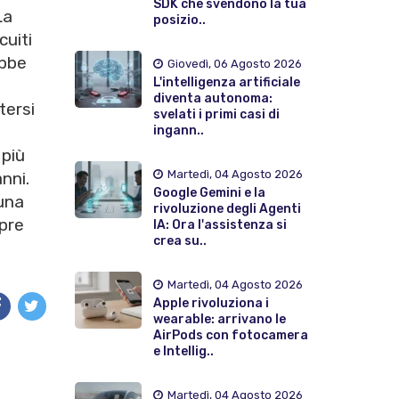
SDK che svendono la tua
La
posizio..
cuiti
ebbe
Giovedì, 06 Agosto 2026
L'intelligenza artificiale
diventa autonoma:
tersi
svelati i primi casi di
ingann..
 più
Martedì, 04 Agosto 2026
anni.
Google Gemini e la
una
rivoluzione degli Agenti
mpre
IA: Ora l'assistenza si
crea su..
Martedì, 04 Agosto 2026
Apple rivoluziona i
wearable: arrivano le
AirPods con fotocamera
e Intellig..
Martedì, 04 Agosto 2026