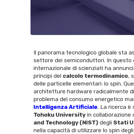
Il panorama tecnologico globale sta 
settore dei semiconduttori. In questo
internazionale di scienziati ha annunc
principi del
calcolo termodinamico
, 
delle particelle elementari: lo spin. Q
architetture hardware radicalmente dive
problema del consumo energetico mast
Intelligenza Artificiale
. La ricerca 
Tohoku University
in collaborazione 
and Technology (NIST)
degli
Stati U
nella capacità di utilizzare lo spin deg