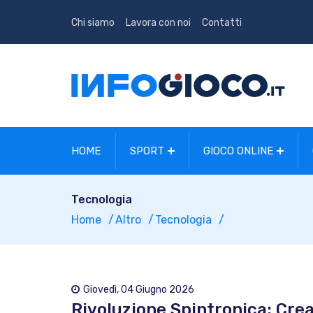
Chi siamo
Lavora con noi
Contatti
HOME
SPORT
GIOCO ONLINE
Tecnologia
Home
Altro
Tecnologia
Giovedì, 04 Giugno 2026
Rivoluzione Spintronica: Crea