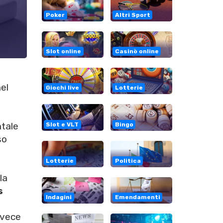
Poker
Altri Sport
Slot online
Casinò online
el
Giochi live
Lotterie
i
ntale
Slot e VLT
Bingo
so
Lotterie
Politica
la
s
Indagini
Emendamenti
invece