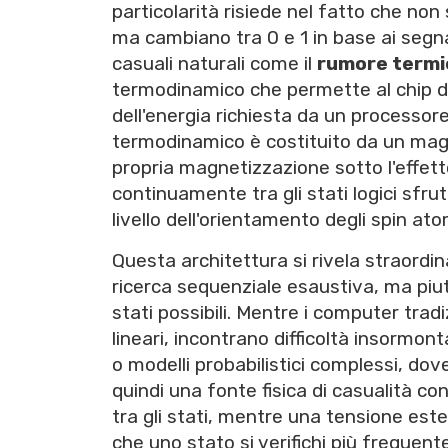
particolarità risiede nel fatto che non 
ma cambiano tra 0 e 1 in base ai segnali
casuali naturali come il
rumore termi
termodinamico che permette al chip di
dell'energia richiesta da un processore
termodinamico è costituito da un mag
propria magnetizzazione sotto l'effett
continuamente tra gli stati logici sfr
livello dell'orientamento degli spin ato
Questa architettura si rivela straordi
ricerca sequenziale esaustiva, ma piu
stati possibili. Mentre i computer tradi
lineari, incontrano difficoltà insormon
o modelli probabilistici complessi, dove 
quindi una fonte fisica di casualità 
tra gli stati, mentre una tensione este
che uno stato si verifichi più frequen