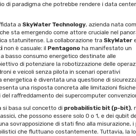
ambio di paradigma che potrebbe rendere i data cente
ffidata a
SkyWater Technology
, azienda nata co
 che sta emergendo come attore cruciale nel pano
gica statunitense. La collaborazione tra
SkyWater
e
i
non è casuale: il
Pentagono
ha manifestato un
e a basso consumo energetico destinate alle
biettivo di potenziare la robotizzazione delle operaz
ni e veicoli senza pilota in scenari operativi
nza energetica è diventata una questione di sicurezz
senta una risposta concreta alle limitazioni fisiche
tivi del raffreddamento dei supercomputer convenzion
ca si basa sul concetto di
probabilistic bit (p-bit)
, 
classici, che possono essere solo 0 o 1, e dei qubit de
na sovrapposizione di stati fino alla misurazione, i
listici che fluttuano costantemente. Tuttavia, la l