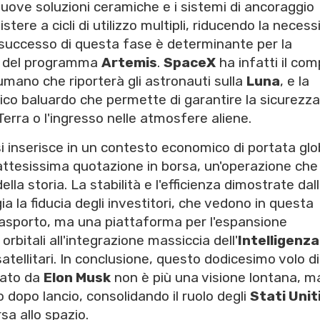
nuove soluzioni ceramiche e i sistemi di ancoraggio
stere a cicli di utilizzo multipli, riducendo la necessi
Il successo di questa fase è determinante per la
no del programma
Artemis
.
SpaceX
ha infatti il com
 umano che riporterà gli astronauti sulla
Luna
, e la
nico baluardo che permette di garantire la sicurezza
 Terra o l'ingresso nelle atmosfere aliene.
o si inserisce in un contesto economico di portata glo
attesissima quotazione in borsa, un'operazione che
ella storia. La stabilità e l'efficienza dimostrate dal
gia la fiducia degli investitori, che vedono in questa
rasporto, ma una piattaforma per l'espansione
orbitali all'integrazione massiccia dell'
Intelligenza
satellitari. In conclusione, questo dodicesimo volo di
nato da
Elon Musk
non è più una visione lontana, m
 dopo lancio, consolidando il ruolo degli
Stati Unit
sa allo spazio.