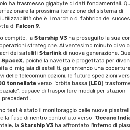
olo ha trasmesso gigabyte di dati fondamentali. Qu
erfezionare la prossima iterazione del sistema di
utilizzabilità che è il marchio di fabbrica dei succes
otta di
Falcon 9
.
uo compito, la
Starship V3
ha proseguito la sua co
 operazioni strategiche. Al ventesimo minuto di volo
acri dei satelliti
Starlink
di nuova generazione. Qu
i
SpaceX
, poiché la navetta è progettata per dive
bita di migliaia di satelliti, garantendo una copertur
avi delle telecomunicazioni, le future spedizioni ver
00 tonnellate
verso l'orbita bassa (
LEO
) trasform
paziale", capace di trasportare moduli per stazioni
a precedenti.
mo test è stato il monitoraggio delle nuove piastrel
 la fase di rientro controllato verso l'
Oceano Indi
tale, la
Starship V3
ha affrontato l'inferno di pla