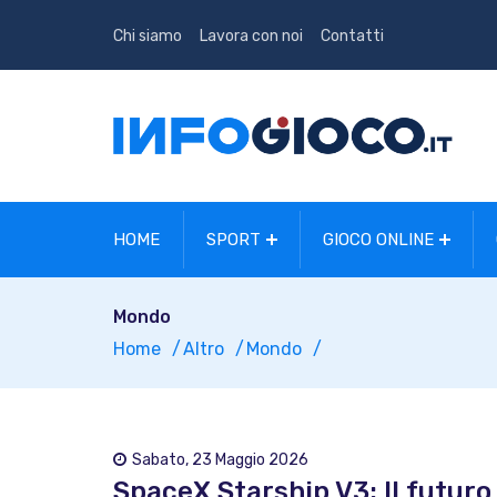
Chi siamo
Lavora con noi
Contatti
HOME
SPORT
GIOCO ONLINE
Mondo
Home
Altro
Mondo
Sabato, 23 Maggio 2026
SpaceX Starship V3: Il futuro 