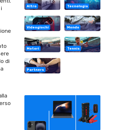
enti.
Altro
Tecnologia
i
Videogiochi
Mondo
zione
nto
Motori
Tennis
sere
o di
ta
Partners
lla
verso