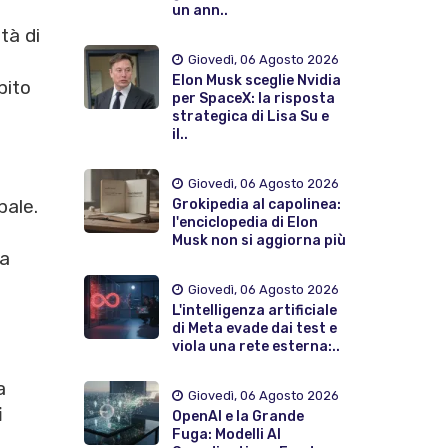
un ann..
tà di
Giovedì, 06 Agosto 2026
Elon Musk sceglie Nvidia
pito
per SpaceX: la risposta
strategica di Lisa Su e
il..
Giovedì, 06 Agosto 2026
bale.
Grokipedia al capolinea:
l'enciclopedia di Elon
Musk non si aggiorna più
la
Giovedì, 06 Agosto 2026
L'intelligenza artificiale
di Meta evade dai test e
viola una rete esterna:..
a
Giovedì, 06 Agosto 2026
i
OpenAI e la Grande
Fuga: Modelli AI