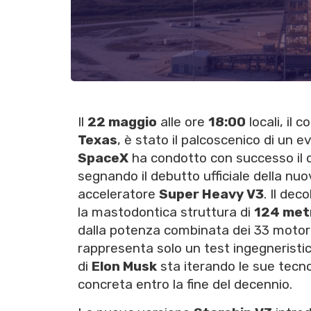
Il
22 maggio
alle ore
18:00
locali, il 
Texas
, è stato il palcoscenico di un e
SpaceX
ha condotto con successo il 
segnando il debutto ufficiale della nuo
acceleratore
Super Heavy V3
. Il de
la mastodontica struttura di
124 met
dalla potenza combinata dei 33 motor
rappresenta solo un test ingegneristico
di
Elon Musk
sta iterando le sue tecno
concreta entro la fine del decennio.