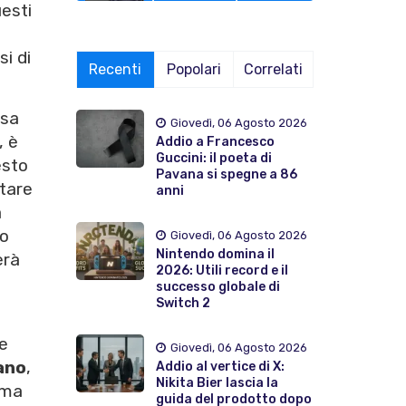
esti
si di
Recenti
Popolari
Correlati
rsa
Giovedì, 06 Agosto 2026
, è
Addio a Francesco
Guccini: il poeta di
esto
Pavana si spegne a 86
ntare
anni
a
so
Giovedì, 06 Agosto 2026
Nintendo domina il
erà
2026: Utili record e il
successo globale di
Switch 2
le
Giovedì, 06 Agosto 2026
ano
,
Addio al vertice di X:
Nikita Bier lascia la
sma
guida del prodotto dopo