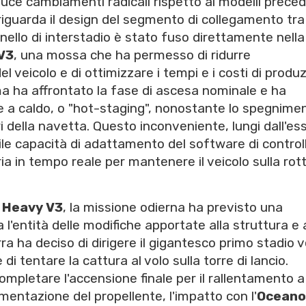
uce cambiamenti radicali rispetto ai modelli preced
 riguarda il design del segmento di collegamento tra 
anello di interstadio è stato fuso direttamente nella
V3
, una mossa che ha permesso di ridurre
 veicolo e di ottimizzare i tempi e i costi di produ
tema ha affrontato la fase di ascesa nominale e ha
e a caldo, o "hot-staging", nonostante lo spegnime
 della navetta. Questo inconveniente, lungi dall'es
ile capacità di adattamento del software di controll
oria in tempo reale per mantenere il veicolo sulla rot
 Heavy V3
, la missione odierna ha previsto una
 l'entità delle modifiche apportate alla struttura e a
terra ha deciso di dirigere il gigantesco primo stadio 
di tentare la cattura al volo sulla torre di lancio.
ompletare l'accensione finale per il rallentamento a
mentazione del propellente, l'impatto con l'
Oceano