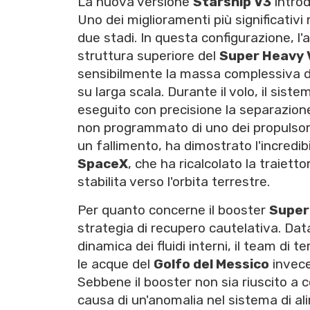
La nuova versione
Starship V3
introd
Uno dei miglioramenti più significativi
due stadi. In questa configurazione, l'
struttura superiore del
Super Heavy 
sensibilmente la massa complessiva del
su larga scala. Durante il volo, il sis
eseguito con precisione la separazion
non programmato di uno dei propulsori
un fallimento, ha dimostrato l'incredib
SpaceX
, che ha ricalcolato la traiett
stabilita verso l'orbita terrestre.
Per quanto concerne il booster
Super
strategia di recupero cautelativa. Data
dinamica dei fluidi interni, il team di 
le acque del
Golfo del Messico
invece 
Sebbene il booster non sia riuscito a c
causa di un'anomalia nel sistema di ali