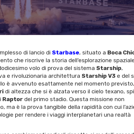
complesso di lancio di
Starbase
, situato a
Boca Chi
vento che riscrive la storia dell'esplorazione spaziale
dodicesimo volo di prova del sistema
Starship
,
va e rivoluzionaria architettura
Starship V3
e del 
collo è avvenuto esattamente nel momento previsto
ri
di altezza che si è alzata verso il cielo texano, sp
i
Raptor
del primo stadio. Questa missione non
, ma è la prova tangibile della rapidità con cui l'az
logie per rendere i viaggi interplanetari una realtà