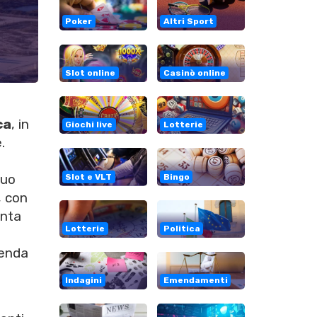
Poker
Altri Sport
Slot online
Casinò online
ca
, in
Giochi live
Lotterie
.
suo
Slot e VLT
Bingo
, con
inta
Lotterie
Politica
ienda
Indagini
Emendamenti