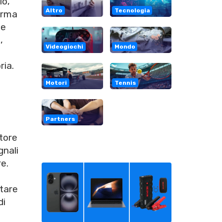
lo,
Altro
Tecnologia
'arma
te
d
,
Videogiochi
Mondo
ria.
Motori
Tennis
Partners
ttore
gnali
e.
ntare
di