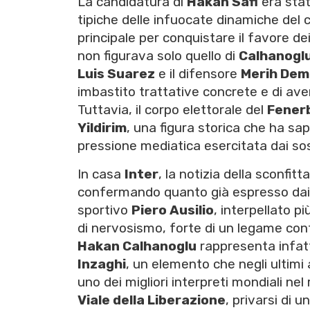
La candidatura di
Hakan Safi
era stat
tipiche delle infuocate dinamiche del 
principale per conquistare il favore dei
non figurava solo quello di
Calhanogl
Luis Suarez
e il difensore
Merih Demi
imbastito trattative concrete e di avere
Tuttavia, il corpo elettorale del
Fener
Yildirim
, una figura storica che ha sa
pressione mediatica esercitata dai so
In casa
Inter
, la notizia della sconfitt
confermando quanto già espresso dai ve
sportivo
Piero Ausilio
, interpellato p
di nervosismo, forte di un legame contr
Hakan Calhanoglu
rappresenta infatt
Inzaghi
, un elemento che negli ultimi 
uno dei migliori interpreti mondiali nel 
Viale della Liberazione
, privarsi di 