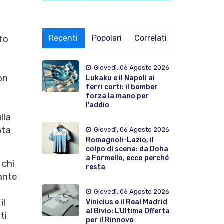
Recenti
Popolari
Correlati
to
Giovedì, 06 Agosto 2026
on
Lukaku e il Napoli ai
ferri corti: il bomber
forza la mano per
l'addio
lla
ata
Giovedì, 06 Agosto 2026
Romagnoli-Lazio, il
colpo di scena: da Doha
a Formello, ecco perché
 chi
resta
dante
Giovedì, 06 Agosto 2026
il
Vinicius e il Real Madrid
al Bivio: L'Ultima Offerta
ti
per il Rinnovo