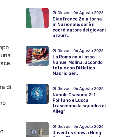
Giovedì, 06 Agosto 2026
Gianfranco Zola torna
in Nazionale: sarà il
coordinatore dei giovani
azzurr..
dopo
Giovedì, 06 Agosto 2026
i una
La Roma cala l'asso
esce
Nahuel Molina: accordo
totale con l'Atletico
Madrid per..
a di
Giovedì, 06 Agosto 2026
i
Napoli-Osasuna 2-1:
Politano e Lucca
ano
trascinano la squadra di
Allegri
Giovedì, 06 Agosto 2026
ti
Juventus show a Hong