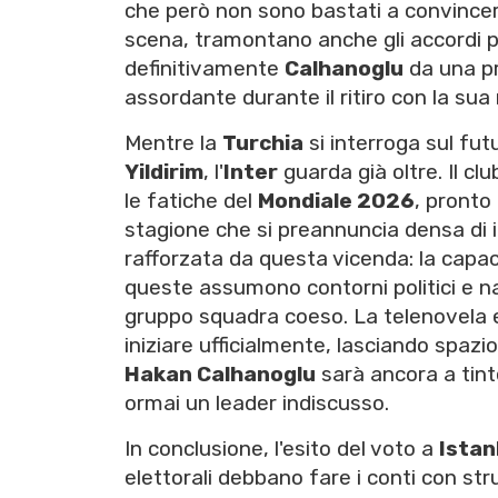
che però non sono bastati a convincere
scena, tramontano anche gli accordi pr
definitivamente
Calhanoglu
da una pr
assordante durante il ritiro con la sua
Mentre la
Turchia
si interroga sul fut
Yildirim
, l'
Inter
guarda già oltre. Il c
le fatiche del
Mondiale 2026
, pronto 
stagione che si preannuncia densa di i
rafforzata da questa vicenda: la capac
queste assumono contorni politici e nazi
gruppo squadra coeso. La telenovela 
iniziare ufficialmente, lasciando spazio
Hakan Calhanoglu
sarà ancora a tinte
ormai un leader indiscusso.
In conclusione, l'esito del voto a
Istan
elettorali debbano fare i conti con str