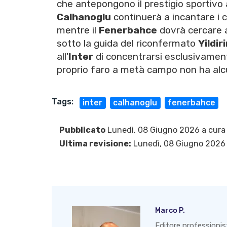
che antepongono il prestigio sportivo 
Calhanoglu
continuerà a incantare i 
mentre il
Fenerbahce
dovrà cercare al
sotto la guida del riconfermato
Yildir
all'
Inter
di concentrarsi esclusivament
proprio faro a metà campo non ha alcu
Tags:
inter
calhanoglu
fenerbahce
Pubblicato
Lunedì, 08 Giugno 2026 a cura
Ultima revisione:
Lunedì, 08 Giugno 2026
Marco P.
Editore professionis