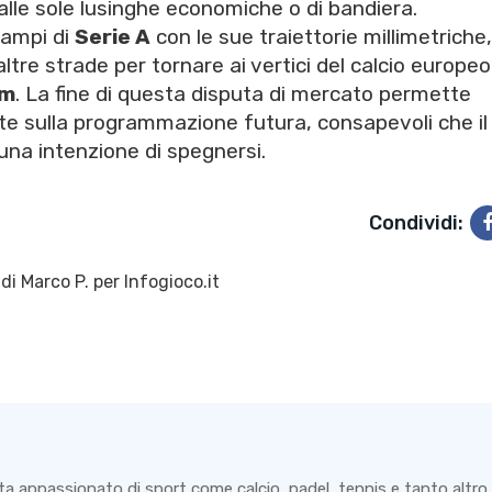
alle sole lusinghe economiche o di bandiera.
campi di
Serie A
con le sue traiettorie millimetriche,
tre strade per tornare ai vertici del calcio europeo
im
. La fine di questa disputa di mercato permette
e sulla programmazione futura, consapevoli che il
na intenzione di spegnersi.
Condividi:
 di
Marco P.
per Infogioco.it
ta appassionato di sport come calcio, padel, tennis e tanto altro.