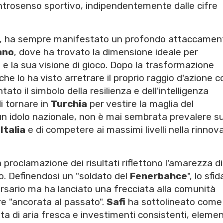
ntrosenso sportivo, indipendentemente dalle cifre
uo, ha sempre manifestato un profondo attaccamen
ano
, dove ha trovato la dimensione ideale per
o e la sua visione di gioco. Dopo la trasformazione
e lo ha visto arretrare il proprio raggio d'azione c
tato il simbolo della resilienza e dell'intelligenza
i tornare in
Turchia
per vestire la maglia del
un idolo nazionale, non è mai sembrata prevalere su
n
Italia
e di competere ai massimi livelli nella rinnov
 proclamazione dei risultati riflettono l'amarezza di
o. Definendosi un "soldato del
Fenerbahce
", lo sfi
versario ma ha lanciato una frecciata alla comunità
ere "ancorata al passato".
Safi
ha sottolineato come 
a di aria fresca e investimenti consistenti, elemen