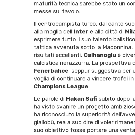
maturità tecnica sarebbe stato un co
messe sul tavolo.
Il centrocampista turco, dal canto s
alla maglia dell'
Inter
e alla città di
Mil
esprimere tutto il suo talento balistic
tattica avvenuta sotto la Madonnina, ch
risultati eccellenti,
Calhanoglu
è diven
calcistica nerazzurra. La prospettiva d
Fenerbahce
, seppur suggestiva per 
voglia di continuare a vincere trofei i
Champions League
.
Le parole di
Hakan Safi
subito dopo la
ha visto svanire un progetto ambizios
ha riconosciuto la superiorità dell'av
giallobù, rea a suo dire di voler riman
suo obiettivo fosse portare una ventat