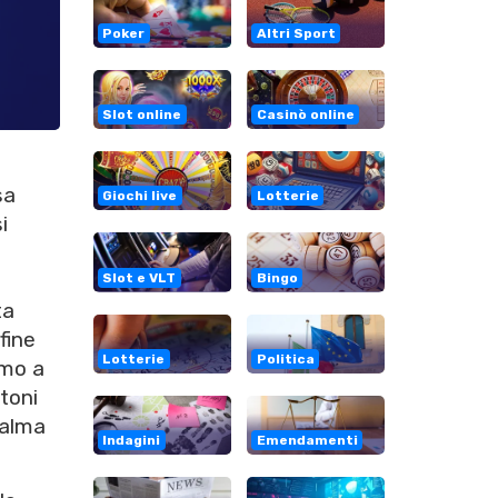
Poker
Altri Sport
Slot online
Casinò online
sa
Giochi live
Lotterie
i
Slot e VLT
Bingo
ta
fine
Lotterie
Politica
imo a
toni
calma
Indagini
Emendamenti