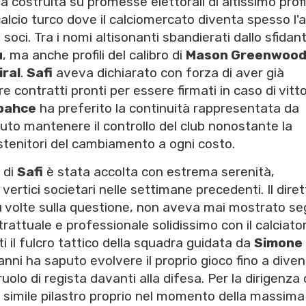
a costruita su promesse elettorali di altissimo profi
calcio turco dove il calciomercato diventa spesso l
 soci. Tra i nomi altisonanti sbandierati dallo sfidan
u
, ma anche profili del calibro di
Mason Greenwoo
ral
.
Safi
aveva dichiarato con forza di aver già
 contratti pronti per essere firmati in caso di vitto
bahce
ha preferito la continuità rappresentata da
puto mantenere il controllo del club nonostante la
stenitori del cambiamento a ogni costo.
a di
Safi
è stata accolta con estrema serenità,
rtici societari nelle settimane precedenti. Il dire
iù volte sulla questione, non aveva mai mostrato se
attuale e professionale solidissimo con il calciator
i il fulcro tattico della squadra guidata da
Simone
anni ha saputo evolvere il proprio gioco fino a dive
ruolo di regista davanti alla difesa. Per la dirigenza 
un simile pilastro proprio nel momento della massima