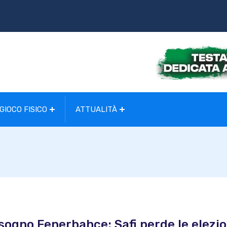
GIOCO FISICO
ATTUALITÀ
 sogno Fenerbahce: Safi perde le elezio