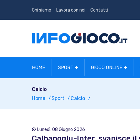
Chi siamo
Lavora con noi
Contatti
HOME
SPORT
GIOCO ONLINE
Calcio
Home
Sport
Calcio
Lunedì, 08 Giugno 2026
Calhanoglu-Inter, svanisce il