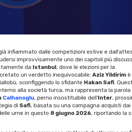
già infiammato dalle competizioni estive e dall'atte
iudersi improvvisamente uno dei capitoli più discuss
rettamente da
Istanbul
, dove le elezioni per la
retato un verdetto inequivocabile:
Aziz Yildirim
è
iallobù, sconfiggendo lo sfidante
Hakan Safi
. Ques
interno alla società turca, ma rappresenta la parola 
n
Calhanoglu
, perno insostituibile dell'
Inter
, pross
tegia di
Safi
, basata su una campagna acquisti dai 
 delle urne in questo
8 giugno 2026
, riportando la 