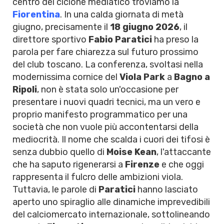
centro del ciclone mediatico troviamo la
Fiorentina
. In una calda giornata di metà
giugno, precisamente il
18 giugno 2026
, il
direttore sportivo
Fabio Paratici
ha preso la
parola per fare chiarezza sul futuro prossimo
del club toscano. La conferenza, svoltasi nella
modernissima cornice del
Viola Park
a
Bagno a
Ripoli
, non è stata solo un'occasione per
presentare i nuovi quadri tecnici, ma un vero e
proprio manifesto programmatico per una
società che non vuole più accontentarsi della
mediocrità. Il nome che scalda i cuori dei tifosi è
senza dubbio quello di
Moise Kean
, l'attaccante
che ha saputo rigenerarsi a
Firenze
e che oggi
rappresenta il fulcro delle ambizioni viola.
Tuttavia, le parole di
Paratici
hanno lasciato
aperto uno spiraglio alle dinamiche imprevedibili
del calciomercato internazionale, sottolineando