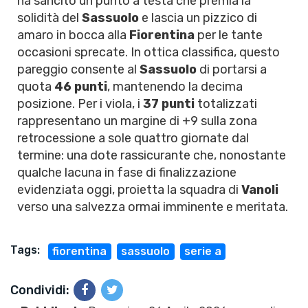
ha sancito un punto a testa che premia la
solidità del
Sassuolo
e lascia un pizzico di
amaro in bocca alla
Fiorentina
per le tante
occasioni sprecate. In ottica classifica, questo
pareggio consente al
Sassuolo
di portarsi a
quota
46 punti
, mantenendo la decima
posizione. Per i viola, i
37 punti
totalizzati
rappresentano un margine di +9 sulla zona
retrocessione a sole quattro giornate dal
termine: una dote rassicurante che, nonostante
qualche lacuna in fase di finalizzazione
evidenziata oggi, proietta la squadra di
Vanoli
verso una salvezza ormai imminente e meritata.
Tags:
fiorentina
sassuolo
serie a
Condividi: