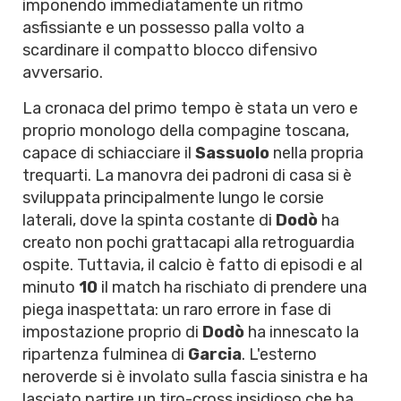
imponendo immediatamente un ritmo
asfissiante e un possesso palla volto a
scardinare il compatto blocco difensivo
avversario.
La cronaca del primo tempo è stata un vero e
proprio monologo della compagine toscana,
capace di schiacciare il
Sassuolo
nella propria
trequarti. La manovra dei padroni di casa si è
sviluppata principalmente lungo le corsie
laterali, dove la spinta costante di
Dodò
ha
creato non pochi grattacapi alla retroguardia
ospite. Tuttavia, il calcio è fatto di episodi e al
minuto
10
il match ha rischiato di prendere una
piega inaspettata: un raro errore in fase di
impostazione proprio di
Dodò
ha innescato la
ripartenza fulminea di
Garcia
. L'esterno
neroverde si è involato sulla fascia sinistra e ha
lasciato partire un tiro-cross insidioso che ha