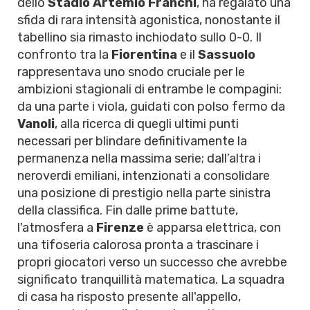
dello
Stadio Artemio Franchi
, ha regalato una
sfida di rara intensità agonistica, nonostante il
tabellino sia rimasto inchiodato sullo 0-0. Il
confronto tra la
Fiorentina
e il
Sassuolo
rappresentava uno snodo cruciale per le
ambizioni stagionali di entrambe le compagini:
da una parte i viola, guidati con polso fermo da
Vanoli
, alla ricerca di quegli ultimi punti
necessari per blindare definitivamente la
permanenza nella massima serie; dall’altra i
neroverdi emiliani, intenzionati a consolidare
una posizione di prestigio nella parte sinistra
della classifica. Fin dalle prime battute,
l'atmosfera a
Firenze
è apparsa elettrica, con
una tifoseria calorosa pronta a trascinare i
propri giocatori verso un successo che avrebbe
significato tranquillità matematica. La squadra
di casa ha risposto presente all'appello,