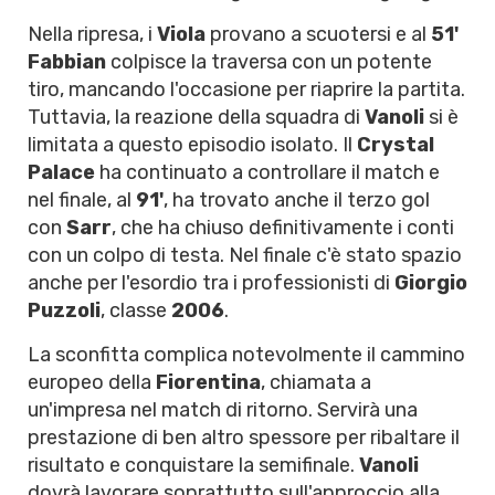
Nella ripresa, i
Viola
provano a scuotersi e al
51'
Fabbian
colpisce la traversa con un potente
tiro, mancando l'occasione per riaprire la partita.
Tuttavia, la reazione della squadra di
Vanoli
si è
limitata a questo episodio isolato. Il
Crystal
Palace
ha continuato a controllare il match e
nel finale, al
91'
, ha trovato anche il terzo gol
con
Sarr
, che ha chiuso definitivamente i conti
con un colpo di testa. Nel finale c'è stato spazio
anche per l'esordio tra i professionisti di
Giorgio
Puzzoli
, classe
2006
.
La sconfitta complica notevolmente il cammino
europeo della
Fiorentina
, chiamata a
un'impresa nel match di ritorno. Servirà una
prestazione di ben altro spessore per ribaltare il
risultato e conquistare la semifinale.
Vanoli
dovrà lavorare soprattutto sull'approccio alla