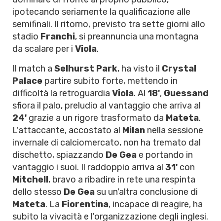
ipotecando seriamente la qualificazione alle
semifinali. Il ritorno, previsto tra sette giorni allo
stadio
Franchi
, si preannuncia una montagna
da scalare per i
Viola
.
Il match a
Selhurst Park
, ha visto il
Crystal
Palace
partire subito forte, mettendo in
difficoltà la retroguardia
Viola
. Al
18'
,
Guessand
sfiora il palo, preludio al vantaggio che arriva al
24'
grazie a un rigore trasformato da
Mateta
.
L'attaccante, accostato al
Milan
nella sessione
invernale di calciomercato, non ha tremato dal
dischetto, spiazzando
De Gea
e portando in
vantaggio i suoi. Il raddoppio arriva al
31'
con
Mitchell
, bravo a ribadire in rete una respinta
dello stesso
De Gea
su un'altra conclusione di
Mateta
. La
Fiorentina
, incapace di reagire, ha
subito la vivacità e l'organizzazione degli inglesi.