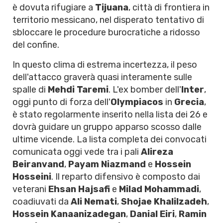
è dovuta rifugiare a
Tijuana
, città di frontiera in
territorio messicano, nel disperato tentativo di
sbloccare le procedure burocratiche a ridosso
del confine.
In questo clima di estrema incertezza, il peso
dell'attacco graverà quasi interamente sulle
spalle di
Mehdi Taremi
. L'ex bomber dell'
Inter
,
oggi punto di forza dell'
Olympiacos
in
Grecia
,
è stato regolarmente inserito nella lista dei 26 e
dovrà guidare un gruppo apparso scosso dalle
ultime vicende. La lista completa dei convocati
comunicata oggi vede tra i pali
Alireza
Beiranvand
,
Payam Niazmand
e
Hossein
Hosseini
. Il reparto difensivo è composto dai
veterani
Ehsan Hajsafi
e
Milad Mohammadi
,
coadiuvati da
Ali Nemati
,
Shojae Khalilzadeh
,
Hossein Kanaanizadegan
,
Danial Eiri
,
Ramin