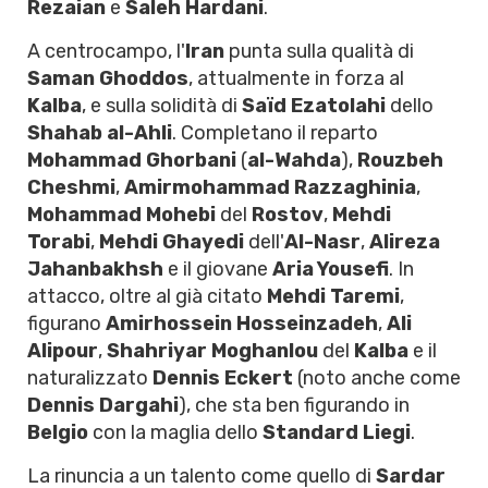
Rezaian
e
Saleh Hardani
.
A centrocampo, l'
Iran
punta sulla qualità di
Saman Ghoddos
, attualmente in forza al
Kalba
, e sulla solidità di
Saïd Ezatolahi
dello
Shahab al-Ahli
. Completano il reparto
Mohammad Ghorbani
(
al-Wahda
),
Rouzbeh
Cheshmi
,
Amirmohammad Razzaghinia
,
Mohammad Mohebi
del
Rostov
,
Mehdi
Torabi
,
Mehdi Ghayedi
dell'
Al-Nasr
,
Alireza
Jahanbakhsh
e il giovane
Aria Yousefi
. In
attacco, oltre al già citato
Mehdi Taremi
,
figurano
Amirhossein Hosseinzadeh
,
Ali
Alipour
,
Shahriyar Moghanlou
del
Kalba
e il
naturalizzato
Dennis Eckert
(noto anche come
Dennis Dargahi
), che sta ben figurando in
Belgio
con la maglia dello
Standard Liegi
.
La rinuncia a un talento come quello di
Sardar