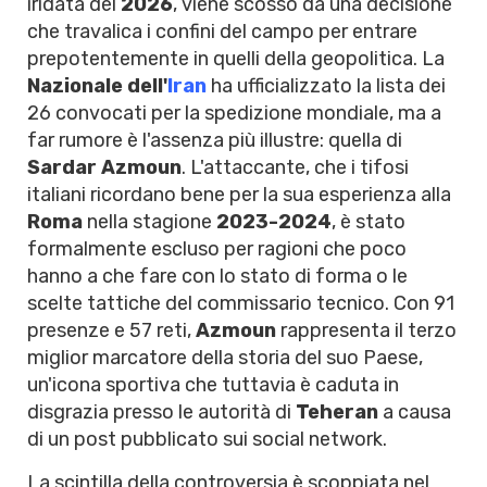
iridata del
2026
, viene scosso da una decisione
che travalica i confini del campo per entrare
prepotentemente in quelli della geopolitica. La
Nazionale dell'
Iran
ha ufficializzato la lista dei
26 convocati per la spedizione mondiale, ma a
far rumore è l'assenza più illustre: quella di
Sardar Azmoun
. L'attaccante, che i tifosi
italiani ricordano bene per la sua esperienza alla
Roma
nella stagione
2023-2024
, è stato
formalmente escluso per ragioni che poco
hanno a che fare con lo stato di forma o le
scelte tattiche del commissario tecnico. Con 91
presenze e 57 reti,
Azmoun
rappresenta il terzo
miglior marcatore della storia del suo Paese,
un'icona sportiva che tuttavia è caduta in
disgrazia presso le autorità di
Teheran
a causa
di un post pubblicato sui social network.
La scintilla della controversia è scoppiata nel