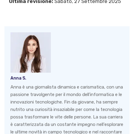
Ultima revisione:
Sabato, 27 Settembre 2025
Anna S.
Anna è una giornalista dinamica e carismatica, con una
passione travolgente per il mondo dell'informatica e le
innovazioni tecnologiche. Fin da giovane, ha sempre
nutrito una curiosità insaziabile per come la tecnologia
possa trasformare le vite delle persone. La sua carriera
è caratterizzata da un costante impegno nell'esplorare
le ultime novità in campo tecnologico e nel raccontare