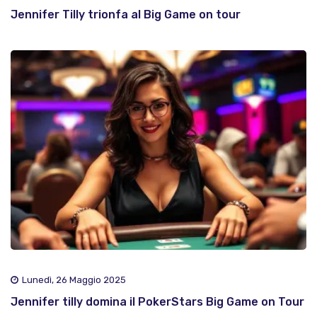
Jennifer Tilly trionfa al Big Game on tour
Lunedì, 26 Maggio 2025
Jennifer tilly domina il PokerStars Big Game on Tour