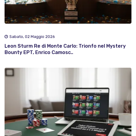
Sabato, 02 Maggio 2026
Leon Sturm Re di Monte Carlo: Trionfo nel Mystery
Bounty EPT, Enrico Camosc..