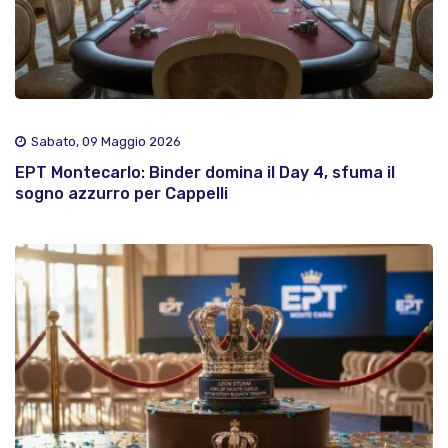
Sabato, 09 Maggio 2026
EPT Montecarlo: Binder domina il Day 4, sfuma il
sogno azzurro per Cappelli