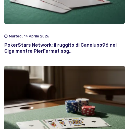
Martedì, 14 Aprile 2026
PokerStars Network: il ruggito di Canelupo96 nel
Giga mentre PierFermat sog..