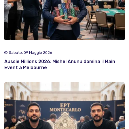
Sabato, 09 Maggio 2026
Aussie Millions 2026: Mishel Anunu domina il Main
Event a Melbourne