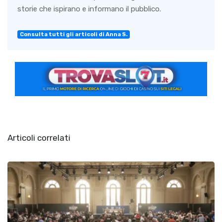
storie che ispirano e informano il pubblico.
Consulta tutti gli articoli di Anna S.
Articoli correlati