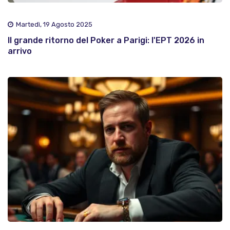
Martedì, 19 Agosto 2025
Il grande ritorno del Poker a Parigi: l'EPT 2026 in
arrivo