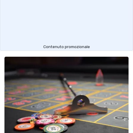
Contenuto promozionale