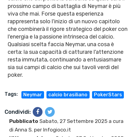
prossimo campo di battaglia di Neymar è più
viva che mai. Forse questa esperienza
rappresenta solo l'inizio di un nuovo capitolo
che combinerà il rigore strategico del poker con
l'energia e la passione intrinseca del calcio.
Qualsiasi scelta faccia Neymar, una cosa è
certa: la sua capacità di catturare l'attenzione
resta immutata, continuando a entusiasmare
sia sui campi di calcio che sui tavoli verdi del
poker.
Tags:
Neymar
calcio brasiliano
PokerStars
Condividi:
Pubblicato
Sabato, 27 Settembre 2025 a cura
di
Anna S.
per Infogioco.it