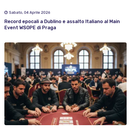
Sabato, 04 Aprile 2026
Record epocali a Dublino e assalto Italiano al Main
Event WSOPE di Praga