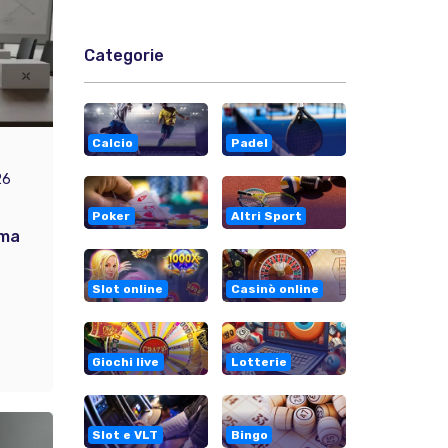
Categorie
Calcio
Padel
26
Poker
Altri Sport
rma
Slot online
Casinò online
Giochi live
Lotterie
Slot e VLT
Bingo