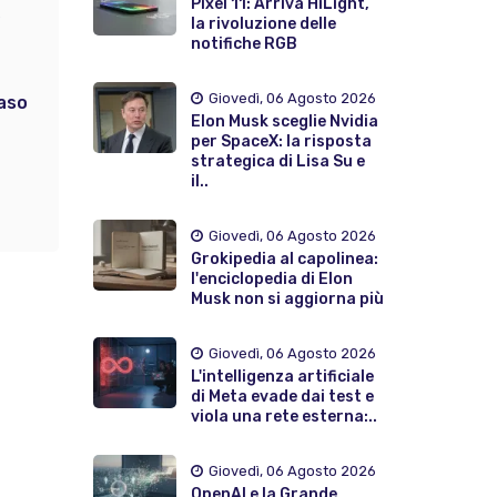
Pixel 11: Arriva HiLight,
6
la rivoluzione delle
notifiche RGB
Giovedì, 06 Agosto 2026
caso
Elon Musk sceglie Nvidia
per SpaceX: la risposta
strategica di Lisa Su e
il..
Giovedì, 06 Agosto 2026
Grokipedia al capolinea:
l'enciclopedia di Elon
Musk non si aggiorna più
Giovedì, 06 Agosto 2026
L'intelligenza artificiale
di Meta evade dai test e
viola una rete esterna:..
Giovedì, 06 Agosto 2026
OpenAI e la Grande