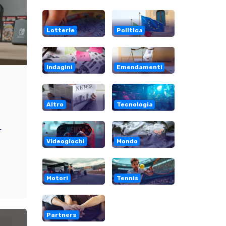
Lotterie
Politica
Indagini
Emendamenti
Altro
Tecnologia
r
Videogiochi
Mondo
Motori
Tennis
Partners