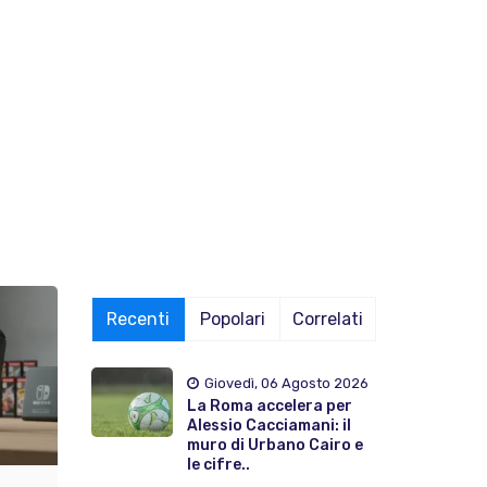
Recenti
Popolari
Correlati
Giovedì, 06 Agosto 2026
La Roma accelera per
Alessio Cacciamani: il
muro di Urbano Cairo e
le cifre..