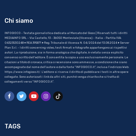
Chi siamo
INFOGIOCO - Testata giornalistica dedicata al Mercato del Gioco | Riservati tutti i diritti
MEDIAINFO SRL - Via Castello, 13 - 36050 Monteviale (Vicenza) - Italia - Partita IVA:
04323530248 ♦ REA 395871 ♦ Reg. Tribunale di Vicenza N. 04/2024 del 13.08.2024 ♦ Server
Plan S.r.l. - I diritti concerning video, testi firmati e fotografie appartengono ai rispettivi
autori. La riproduzione, sia in forma analogica che digitale, è vietata senza esplicito
consenso scritto dell'editore. È consentita la copia a uso esclusivamente personale. Le
citazioni a titolo di cronaca, critica o recensione sono ammesse, a condizione che siano
accompagnate dal nome dell'autore e dalla fonte "INFOGIOCO.it", inclusa l'indirizzo Web:
https://www.infogioco.it/. L'editore si riserva il diritto di pubblicare i testi in altre opere
collegate. Sono autorizzati i link da altri siti, purché venga chiarito che si tratta di
collegamenti verso "INFOGIOCO.it".
TAGS