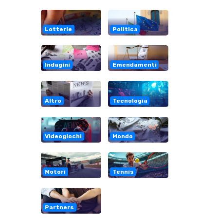
Lotterie
Politica
Indagini
Emendamenti
Altro
Tecnologia
Videogiochi
Mondo
Motori
Tennis
Partners