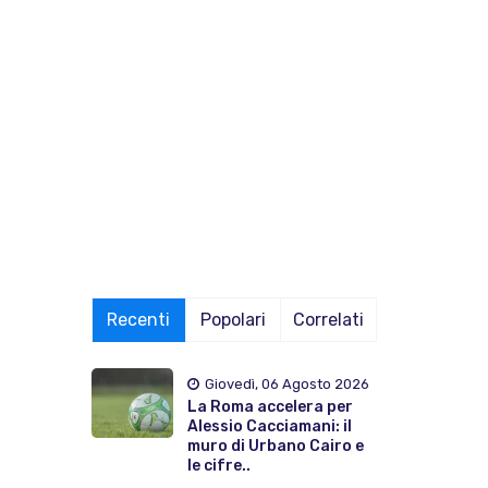
Recenti
Popolari
Correlati
Giovedì, 06 Agosto 2026
La Roma accelera per
Alessio Cacciamani: il
muro di Urbano Cairo e
le cifre..