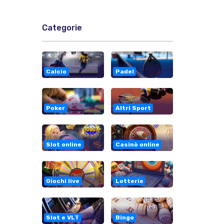
Categorie
Calcio
Padel
Poker
Altri Sport
Slot online
Casinò online
Giochi live
Lotterie
Slot e VLT
Bingo