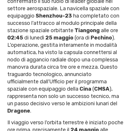
confermato il suo ruolo di leader globale nel
settore aerospaziale. La navicella spaziale con
equipaggio
Shenzhou-23
ha completato con
successo l'attracco al modulo principale della
stazione spaziale orbitante
Tiangong
alle ore
02:45
di lunedì
25 maggio
(ora di
Pechino
).
L'operazione, gestita interamente in modalità
automatica, ha visto la capsula connettersi al
nodo di aggancio radiale dopo una complessa
manovra durata circa tre ore e mezza. Questo
traguardo tecnologico, annunciato
ufficialmente dall'Ufficio per il programma
spaziale con equipaggio della
Cina
(
CMSA
),
rappresenta non solo un successo tecnico, ma
un passo decisivo verso le ambizioni lunari del
Dragone
.
Il viaggio verso l'orbita terrestre è iniziato poche
ore prima, precisamente il
24 maggio
alle