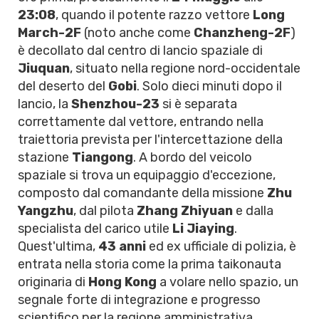
23:08
, quando il potente razzo vettore
Long
March-2F
(noto anche come
Chanzheng-2F
)
è decollato dal centro di lancio spaziale di
Jiuquan
, situato nella regione nord-occidentale
del deserto del
Gobi
. Solo dieci minuti dopo il
lancio, la
Shenzhou-23
si è separata
correttamente dal vettore, entrando nella
traiettoria prevista per l'intercettazione della
stazione
Tiangong
. A bordo del veicolo
spaziale si trova un equipaggio d'eccezione,
composto dal comandante della missione
Zhu
Yangzhu
, dal pilota
Zhang Zhiyuan
e dalla
specialista del carico utile
Li Jiaying
.
Quest'ultima,
43 anni
ed ex ufficiale di polizia, è
entrata nella storia come la prima taikonauta
originaria di
Hong Kong
a volare nello spazio, un
segnale forte di integrazione e progresso
scientifico per la regione amministrativa