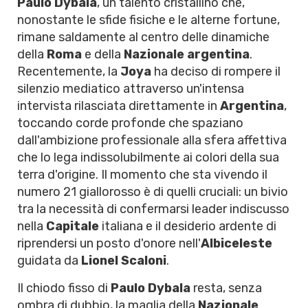
Paulo Dybala
, un talento cristallino che,
nonostante le sfide fisiche e le alterne fortune,
rimane saldamente al centro delle dinamiche
della
Roma
e della
Nazionale argentina
.
Recentemente, la
Joya
ha deciso di rompere il
silenzio mediatico attraverso un'intensa
intervista rilasciata direttamente in
Argentina
,
toccando corde profonde che spaziano
dall'ambizione professionale alla sfera affettiva
che lo lega indissolubilmente ai colori della sua
terra d'origine. Il momento che sta vivendo il
numero 21 giallorosso è di quelli cruciali: un bivio
tra la necessità di confermarsi leader indiscusso
nella
Capitale
italiana e il desiderio ardente di
riprendersi un posto d'onore nell'
Albiceleste
guidata da
Lionel Scaloni
.
Il chiodo fisso di
Paulo Dybala
resta, senza
ombra di dubbio, la maglia della
Nazionale