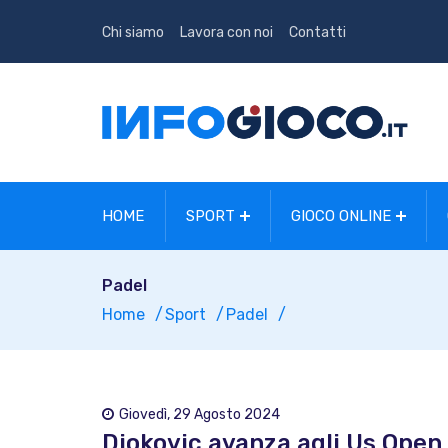
Chi siamo
Lavora con noi
Contatti
HOME
SPORT
GIOCO ONLINE
Padel
Home
Sport
Padel
Giovedì, 29 Agosto 2024
Djokovic avanza agli Us Open,