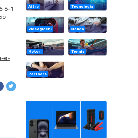
Altro
Tecnologia
6 6-1
zio
Videogiochi
Mondo
Motori
Tennis
o-e-
Partners