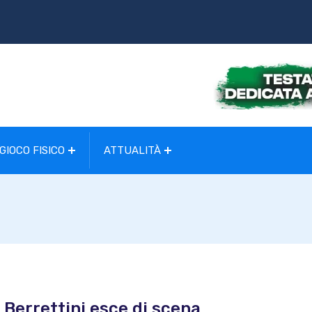
GIOCO FISICO
ATTUALITÀ
 Berrettini esce di scena