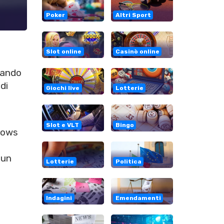
Poker
Altri Sport
Slot online
Casinò online
rando
di
Giochi live
Lotterie
Slot e VLT
Bingo
adows
 un
Lotterie
Politica
Indagini
Emendamenti