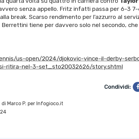
la quarta volta su quattro in carriera contro
Taylor
davvero senza appello. Fritz infatti passa per 6-3 7-
a break. Scarso rendimento per l'azzurro al servi
. Berrettini tiene per davvero solo nel secondo, che
tennis/us-open/2024/djokovic-vince-il-derby-serb
si-ritira-nel-3-set_sto20032626/story.shtml
Condividi:
 di
Marco P.
per Infogioco.it
024