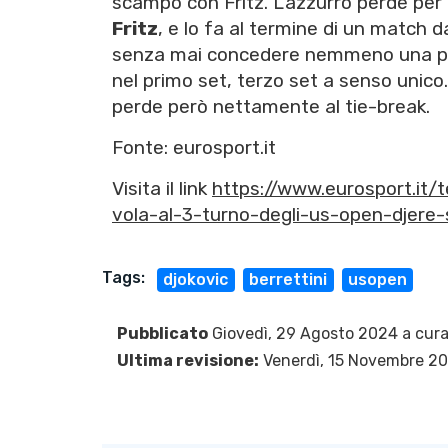
scampo con Fritz. L'azzurro perde per 
Fritz
, e lo fa al termine di un match 
senza mai concedere nemmeno una pall
nel primo set, terzo set a senso unico
perde però nettamente al tie-break.
Fonte: eurosport.it
Visita il link
https://www.eurosport.it/
vola-al-3-turno-degli-us-open-djere-
Tags:
djokovic
berrettini
usopen
Pubblicato
Giovedì, 29 Agosto 2024 a cura
Ultima revisione:
Venerdì, 15 Novembre 2