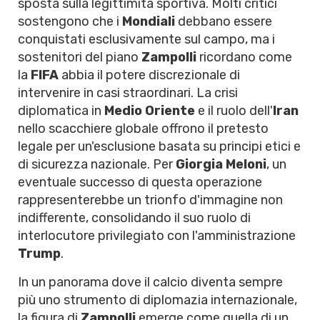
sposta sulla legittimità sportiva. Molti critici
sostengono che i
Mondiali
debbano essere
conquistati esclusivamente sul campo, ma i
sostenitori del piano
Zampolli
ricordano come
la
FIFA
abbia il potere discrezionale di
intervenire in casi straordinari. La crisi
diplomatica in
Medio Oriente
e il ruolo dell'
Iran
nello scacchiere globale offrono il pretesto
legale per un'esclusione basata su principi etici e
di sicurezza nazionale. Per
Giorgia Meloni
, un
eventuale successo di questa operazione
rappresenterebbe un trionfo d'immagine non
indifferente, consolidando il suo ruolo di
interlocutore privilegiato con l'amministrazione
Trump
.
In un panorama dove il calcio diventa sempre
più uno strumento di diplomazia internazionale,
la figura di
Zampolli
emerge come quella di un