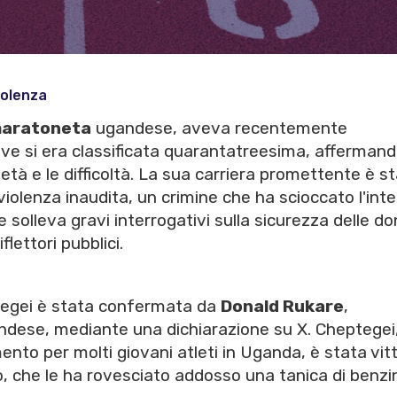
iolenza
aratoneta
ugandese, aveva recentemente
ve si era classificata quarantatreesima, affermando
tà e le difficoltà. La sua carriera promettente è s
iolenza inaudita, un crimine che ha scioccato l'inte
solleva gravi interrogativi sulla sicurezza delle do
flettori pubblici.
ptegei è stata confermata da
Donald Rukare
,
ndese, mediante una dichiarazione su X. Cheptegei
ento per molti giovani atleti in Uganda, è stata vit
o, che le ha rovesciato addosso una tanica di benzi