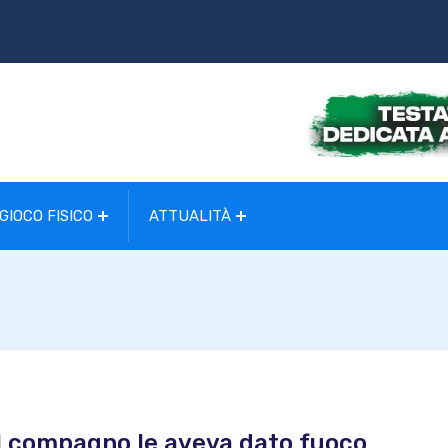
GIOCO FISICO
ATTUALITÀ
il compagno le aveva dato fuoco