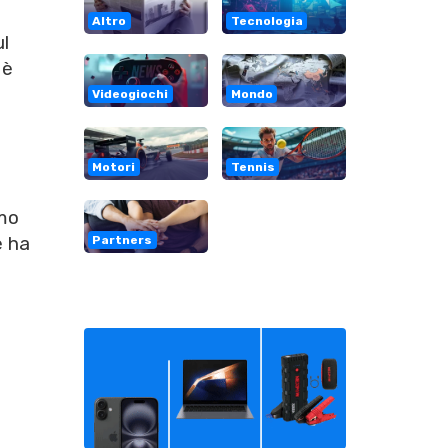
Altro
Tecnologia
ul
 è
Videogiochi
Mondo
Motori
Tennis
mo
e ha
Partners