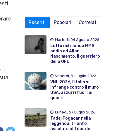
esti
orare
Recenti
Popolari
Correlati
Martedì, 04 Agosto 2026
Lutto nel mondo MMA:
addio ad Allan
Nascimento, il guerriero
della UFC
il
Venerdì, 31 Luglio 2026
 sua
VNL 2026, l'Italia si
infrange contro il muro
USA: azzurri fuori ai
quarti
Lunedì, 27 Luglio 2026
Tadej Pogacar nella
leggenda: trionfo
assoluto al Tour de