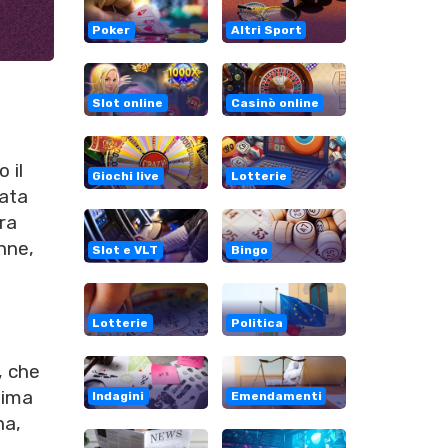
Poker
Altri Sport
Slot online
Casinò online
 il
Giochi live
Lotterie
tata
ra
nne,
Slot e VLT
Bingo
Lotterie
Politica
, che
tima
Indagini
Emendamenti
na,