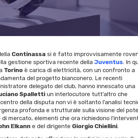
della
Continassa
si è fatto improvvisamente roven
ella gestione sportiva recente della
Juventus
. In 
 a
Torino
è carica di elettricità, con un confronto a
ndamenta del progetto bianconero. Le recenti
nistratore delegato del club, hanno innescato una
uciano Spalletti
un interlocutore tutt'altro che
ntro della disputa non vi è soltanto l'analisi tecni
enza profonda e strutturale sulla visione del pot
e di mercato, elementi che ora richiedono l'interven
ohn Elkann
e del dirigente
Giorgio Chiellini
.