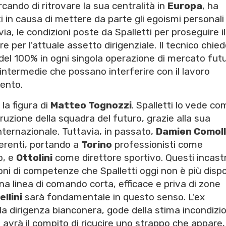
rcando di ritrovare la sua centralità in
Europa
, ha
in causa di mettere da parte gli egoismi personali p
via, le condizioni poste da Spalletti per proseguire il
e per l'attuale assetto dirigenziale. Il tecnico chie
del 100% in ogni singola operazione di mercato futu
 intermedie che possano interferire con il lavoro
ento.
la figura di
Matteo Tognozzi
. Spalletti lo vede co
truzione della squadra del futuro, grazie alla sua
ternazionale. Tuttavia, in passato,
Damien Comoll
ferenti, portando a
Torino
professionisti come
o, e
Ottolini
come direttore sportivo. Questi incastr
oni di competenze che Spalletti oggi non è più disp
 una linea di comando corta, efficace e priva di zone
ellini
sarà fondamentale in questo senso. L'ex
lla dirigenza bianconera, gode della stima incondizi
e avrà il compito di ricucire uno strappo che appare,