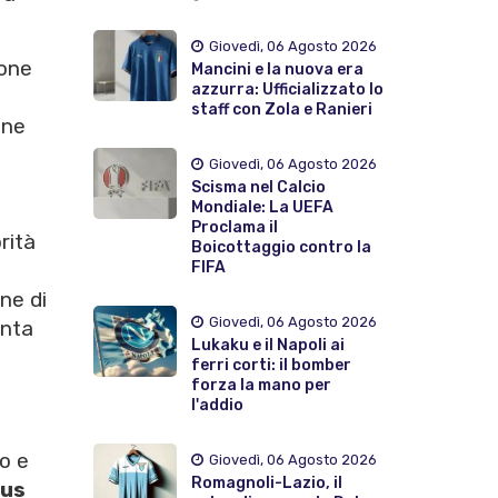
Giovedì, 06 Agosto 2026
ione
Mancini e la nuova era
azzurra: Ufficializzato lo
n
staff con Zola e Ranieri
one
Giovedì, 06 Agosto 2026
Scisma nel Calcio
Mondiale: La UEFA
Proclama il
rità
Boicottaggio contro la
FIFA
n
ne di
Giovedì, 06 Agosto 2026
onta
Lukaku e il Napoli ai
ferri corti: il bomber
forza la mano per
l'addio
to e
Giovedì, 06 Agosto 2026
Romagnoli-Lazio, il
us