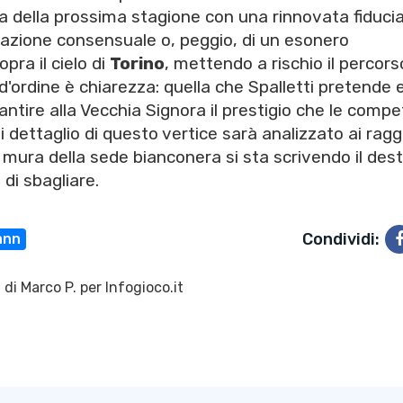
za della prossima stagione con una rinnovata fiducia
razione consensuale o, peggio, di un esonero
pra il cielo di
Torino
, mettendo a rischio il percors
d'ordine è chiarezza: quella che Spalletti pretende 
ntire alla Vecchia Signora il prestigio che le compe
 dettaglio di questo vertice sarà analizzato ai ragg
e mura della sede bianconera si sta scrivendo il des
di sbagliare.
Condividi:
ann
 di
Marco P.
per Infogioco.it
6