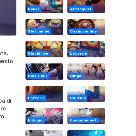
Poker
Altri Sport
Slot online
Casinò online
te,
Giochi live
Lotterie
questo
Slot e VLT
Bingo
Lotterie
Politica
ca di
ere
to
Indagini
Emendamenti