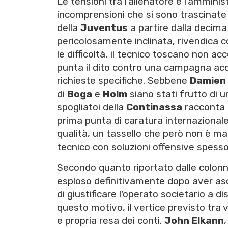
Le tensioni tra l'allenatore e l'amminis
incomprensioni che si sono trascinate
della
Juventus
a partire dalla decima
pericolosamente inclinata, rivendica c
le difficoltà, il tecnico toscano non a
punta il dito contro una campagna acq
richieste specifiche. Sebbene
Damien 
di
Boga
e
Holm
siano stati frutto di u
spogliatoi della
Continassa
racconta u
prima punta di caratura internazionale
qualità, un tassello che però non è mai 
tecnico con soluzioni offensive spesso 
Secondo quanto riportato dalle colon
esploso definitivamente dopo aver asco
di giustificare l'operato societario a di
questo motivo, il vertice previsto tra
e propria resa dei conti.
John Elkann