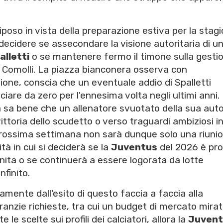
iposo in vista della preparazione estiva per la stag
ecidere se assecondare la visione autoritaria di u
alletti
o se mantenere fermo il timone sulla gesti
a Comolli. La piazza bianconera osserva con
zione, conscia che un eventuale addio di Spalletti
ciare da zero per l'ennesima volta negli ultimi anni.
a sa bene che un allenatore svuotato della sua auto
ttoria dello scudetto o verso traguardi ambiziosi i
 prossima settimana non sarà dunque solo una riunio
tà in cui si deciderà se la
Juventus
del 2026 è pr
ita o se continuerà a essere logorata da lotte
nfinito.
mente dall'esito di questo faccia a faccia alla
garanzie richieste, tra cui un budget di mercato mira
 le scelte sui profili dei calciatori, allora la
Juvent