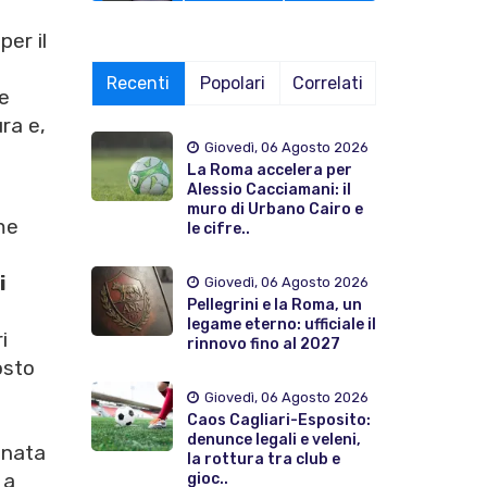
er il
Recenti
Popolari
Correlati
de
ra e,
Giovedì, 06 Agosto 2026
La Roma accelera per
Alessio Cacciamani: il
muro di Urbano Cairo e
me
le cifre..
i
Giovedì, 06 Agosto 2026
Pellegrini e la Roma, un
legame eterno: ufficiale il
i
rinnovo fino al 2027
osto
Giovedì, 06 Agosto 2026
Caos Cagliari-Esposito:
denunce legali e veleni,
onata
la rottura tra club e
 a
gioc..