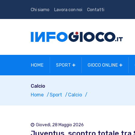
Chi siamo
Lavora con noi
Contatti
HOME
SPORT
GIOCO ONLINE
Calcio
Home
Sport
Calcio
Giovedì, 28 Maggio 2026
Juventus, scontro totale tra 