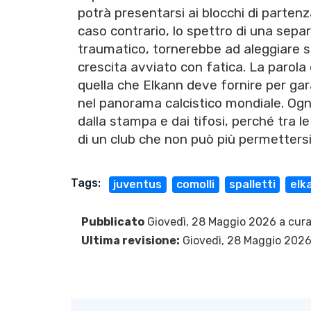
potrà presentarsi ai blocchi di parten
caso contrario, lo spettro di una sepa
traumatico, tornerebbe ad aleggiare so
crescita avviato con fatica. La parola 
quella che Elkann deve fornire per gara
nel panorama calcistico mondiale. Ogni
dalla stampa e dai tifosi, perché tra l
di un club che non può più permettersi 
Tags:
juventus
comolli
spalletti
elk
Pubblicato
Giovedì, 28 Maggio 2026 a cura
Ultima revisione:
Giovedì, 28 Maggio 202