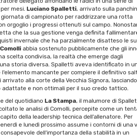
tratore delegato affondano le radici in una serie di
 per mesi.
Luciano Spalletti
, arrivato sulla panchi
 giornata di campionato per raddrizzare una rotta
on orgoglio i progressi ottenuti sul campo. Nonost
ccetta che la sua gestione venga definita fallimentar
uisti invernale che ha parzialmente disatteso le s
Comolli
abbia sostenuto pubblicamente che gli inn
na scelta condivisa, la realtà che emerge dagli
na storia diversa. Spalletti aveva identificato in u
 l'elemento mancante per compiere il definitivo salt
arrivato alla corte della Vecchia Signora, lasciando 
adattate e non ottimali per il suo credo tattico.
ne del quotidiano
La Stampa
, il malumore di Spallet
ltato le analisi di Comolli, percepite come un tent
scapito della leadership tecnica dell'allenatore. Per
 venerdì e lunedì prossimo assume i contorni di una 
, consapevole dell'importanza della stabilità in un