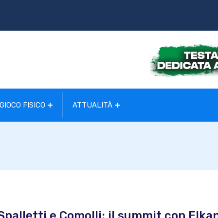
GIOCO FISICO
ATTUALITÀ
Spalletti e Comolli: il summit con Elka