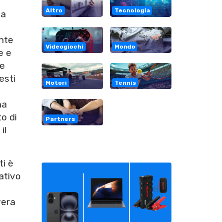
Altro
Tecnologia
na
ante
Videogiochi
Mondo
e e
ue
esti
Motori
Tennis
na
o di
Partners
il
ti è
ativo
vera