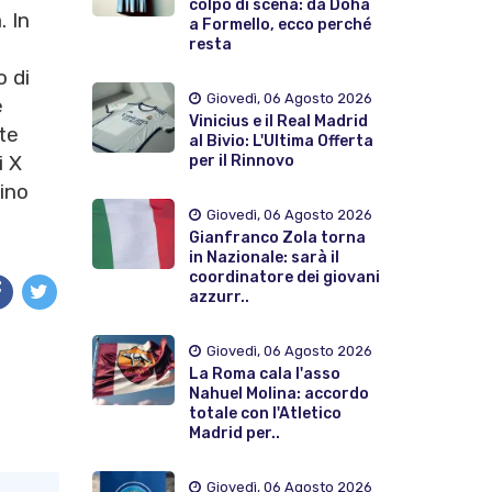
colpo di scena: da Doha
. In
a Formello, ecco perché
resta
o di
Giovedì, 06 Agosto 2026
e
Vinicius e il Real Madrid
te
al Bivio: L'Ultima Offerta
i X
per il Rinnovo
tino
Giovedì, 06 Agosto 2026
Gianfranco Zola torna
in Nazionale: sarà il
coordinatore dei giovani
azzurr..
Giovedì, 06 Agosto 2026
La Roma cala l'asso
Nahuel Molina: accordo
totale con l'Atletico
Madrid per..
Giovedì, 06 Agosto 2026