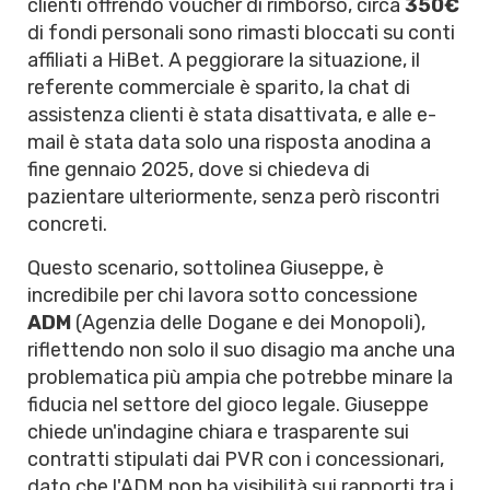
clienti offrendo voucher di rimborso, circa
350€
di fondi personali sono rimasti bloccati su conti
affiliati a HiBet. A peggiorare la situazione, il
referente commerciale è sparito, la chat di
assistenza clienti è stata disattivata, e alle e-
mail è stata data solo una risposta anodina a
fine gennaio 2025, dove si chiedeva di
pazientare ulteriormente, senza però riscontri
concreti.
Questo scenario, sottolinea Giuseppe, è
incredibile per chi lavora sotto concessione
ADM
(Agenzia delle Dogane e dei Monopoli),
riflettendo non solo il suo disagio ma anche una
problematica più ampia che potrebbe minare la
fiducia nel settore del gioco legale. Giuseppe
chiede un'indagine chiara e trasparente sui
contratti stipulati dai PVR con i concessionari,
dato che l'ADM non ha visibilità sui rapporti tra i