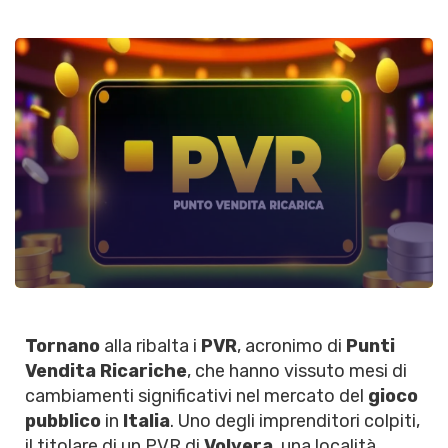
Tornano
alla ribalta i
PVR
, acronimo di
Punti
Vendita Ricariche
, che hanno vissuto mesi di
cambiamenti significativi nel mercato del
gioco
pubblico
in
Italia
. Uno degli imprenditori colpiti,
il titolare di un PVR di
Volvera
, una località