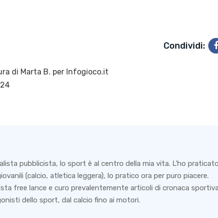
Condividi:
ura di
Marta B.
per Infogioco.it
024
lista pubblicista, lo sport è al centro della mia vita. L'ho praticat
iovanili (calcio, atletica leggera), lo pratico ora per puro piacere.
sta free lance e curo prevalentemente articoli di cronaca sportiv
onisti dello sport, dal calcio fino ai motori.