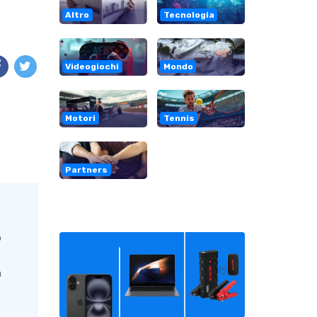
Altro
Tecnologia
Videogiochi
Mondo
Motori
Tennis
Partners
o
a