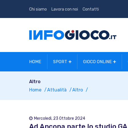
Chi siamo
Lavora con noi
Contatti
HOME
SPORT
GIOCO ONLINE
Altro
Home
Attualità
Altro
Mercoledì, 23 Ottobre 2024
Ad Ancona parte lo studio GA