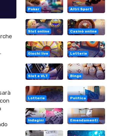
Poker
Altri Sport
Slot online
Casinò online
arche
.
Giochi live
Lotterie
Slot e VLT
Bingo
sarà
Lotterie
Politica
 con
o
Indagini
Emendamenti
ndo