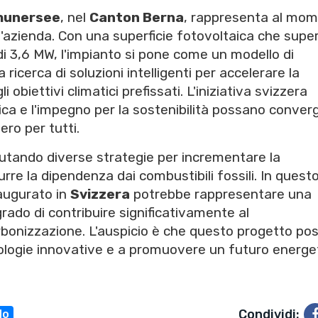
hunersee
, nel
Canton Berna
, rappresenta al mo
ll'azienda. Con una superficie fotovoltaica che super
i 3,6 MW, l'impianto si pone come un modello di
 ricerca di soluzioni intelligenti per accelerare la
obiettivi climatici prefissati. L'iniziativa svizzera
ca e l'impegno per la sostenibilità possano conver
ro per tutti.
utando diverse strategie per incrementare la
urre la dipendenza dai combustibili fossili. In quest
naugurato in
Svizzera
potrebbe rappresentare una
grado di contribuire significativamente al
arbonizzazione. L'auspicio è che questo progetto po
ecnologie innovative e a promuovere un futuro energe
Condividi:
do