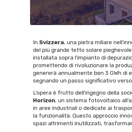
In
Svizzera
, una pietra miliare nell'
del più grande tetto solare pieghevol
installata sopra l'impianto di depurazi
promettendo di rivoluzionare la produz
genererà annualmente ben 3 GWh di elet
segnando un passo significativo verso 
L'opera è frutto dell'ingegno della soc
Horizon
, un sistema fotovoltaico al
in aree industriali o dedicate ai tras
la funzionalità. Questo approccio inn
spazi altrimenti inutilizzati, trasforma