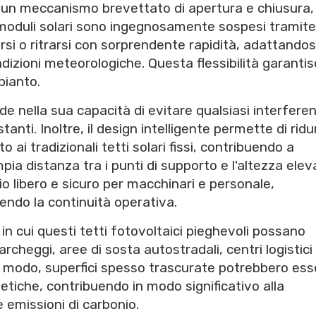
è un meccanismo brevettato di apertura e chiusura,
 I moduli solari sono ingegnosamente sospesi tramite
rsi o ritrarsi con sorprendente rapidità, adattandosi
dizioni meteorologiche. Questa flessibilità garantis
pianto.
ede nella sua capacità di evitare qualsiasi interfere
tanti. Inoltre, il design intelligente permette di ridu
to ai tradizionali tetti solari fissi, contribuendo a
ia distanza tra i punti di supporto e l'altezza elev
o libero e sicuro per macchinari e personale,
ndo la continuità operativa.
n cui questi tetti fotovoltaici pieghevoli possano
rcheggi, aree di sosta autostradali, centri logistici
to modo, superfici spesso trascurate potrebbero ess
etiche, contribuendo in modo significativo alla
 emissioni di carbonio.