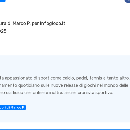
ura di
Marco P.
per Infogioco.it
025
ta appassionato di sport come calcio, padel, tennis e tanto altro.
rnamento quotidiano sulle nuove release di giochi nel mondo delle
o sia fisico che online e inoltre, anche cronista sportivo.
oli di Marco P.