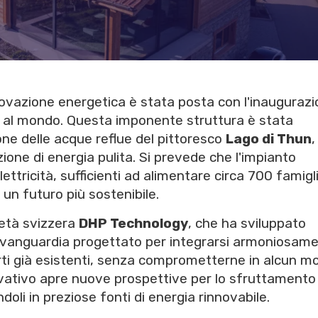
innovazione energetica è stata posta con l'inauguraz
e al mondo. Questa imponente struttura è stata
one delle acque reflue del pittoresco
Lago di Thun
,
ione di energia pulita. Si prevede che l'impianto
tricità, sufficienti ad alimentare circa 700 famigli
un futuro più sostenibile.
ietà svizzera
DHP Technology
, che ha sviluppato
l'avanguardia progettato per integrarsi armoniosam
porti già esistenti, senza comprometterne in alcun m
ovativo apre nuove prospettive per lo sfruttamento 
ndoli in preziose fonti di energia rinnovabile.