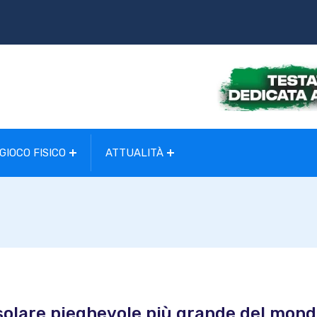
GIOCO FISICO
ATTUALITÀ
 solare pieghevole più grande del mon