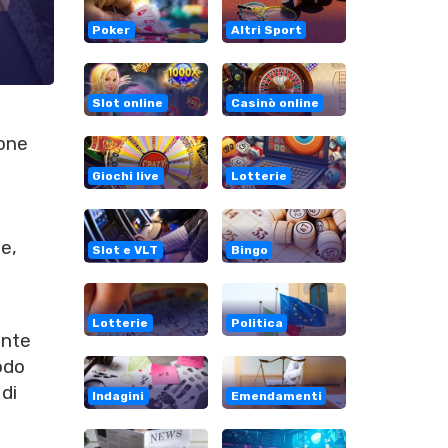
Poker
Altri Sport
Slot online
Casinò online
ione
Giochi live
Lotterie
e,
Slot e VLT
Bingo
Lotterie
Politica
ente
odo
di
Indagini
Emendamenti