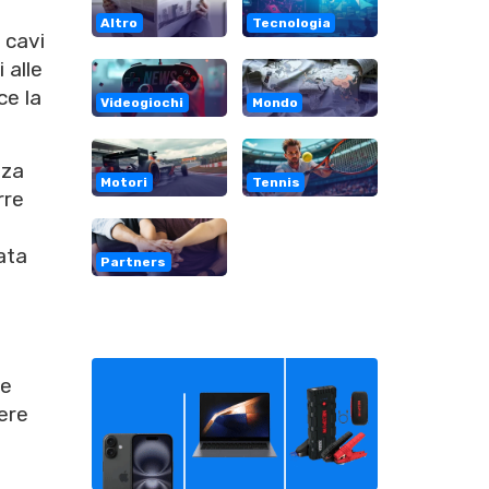
Altro
Tecnologia
 cavi
 alle
ce la
Videogiochi
Mondo
nza
Motori
Tennis
rre
ata
Partners
 e
ere