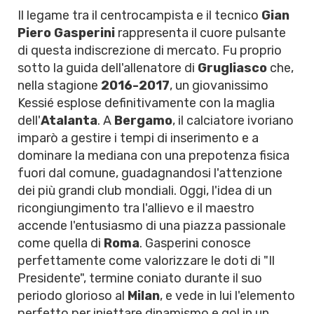
Il legame tra il centrocampista e il tecnico
Gian
Piero Gasperini
rappresenta il cuore pulsante
di questa indiscrezione di mercato. Fu proprio
sotto la guida dell'allenatore di
Grugliasco
che,
nella stagione
2016-2017
, un giovanissimo
Kessié esplose definitivamente con la maglia
dell'
Atalanta
. A
Bergamo
, il calciatore ivoriano
imparò a gestire i tempi di inserimento e a
dominare la mediana con una prepotenza fisica
fuori dal comune, guadagnandosi l'attenzione
dei più grandi club mondiali. Oggi, l'idea di un
ricongiungimento tra l'allievo e il maestro
accende l'entusiasmo di una piazza passionale
come quella di
Roma
. Gasperini conosce
perfettamente come valorizzare le doti di "Il
Presidente", termine coniato durante il suo
periodo glorioso al
Milan
, e vede in lui l'elemento
perfetto per iniettare dinamismo e gol in un