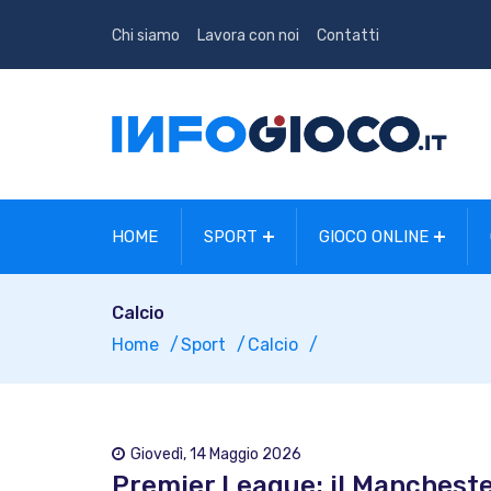
Chi siamo
Lavora con noi
Contatti
HOME
SPORT
GIOCO ONLINE
Calcio
Home
Sport
Calcio
Giovedì, 14 Maggio 2026
Premier League: il Manchester