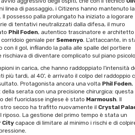
avvio aggressivo degli ospiti, che con il tecnico
Oli
 linea di passaggio, i Citizens hanno mantenuto la
 Il possesso palla prolungato ha iniziato a logorare 
e di tentativi neutralizzati dalla difesa, il muro
tato
Phil Foden
, autentico trascinatore e architetto
 corridoio geniale per
Semenyo
. L'attaccante, in s
con il gol, infilando la palla alle spalle del portiere
rischiava di diventare complicato sul piano psicolo
pioni in carica, che hanno raddoppiato l'intensità d
i più tardi, al 40', è arrivato il colpo del raddoppio 
isultato. Protagonista ancora una volta
Phil Foden
,
t della serata con una precisione chirurgica: questa
oco del fuoriclasse inglese è stato
Marmoush
. Il
estro secco ha trafitto nuovamente il
Crystal Pala
l riposo. La gestione del primo tempo è stata un
 City
capace di limitare al minimo i rischi e di colpir
pressione.