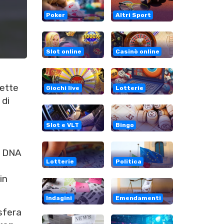
Poker
Altri Sport
Slot online
Casinò online
ette
Giochi live
Lotterie
 di
Slot e VLT
Bingo
l DNA
Lotterie
Politica
in
Indagini
Emendamenti
sfera