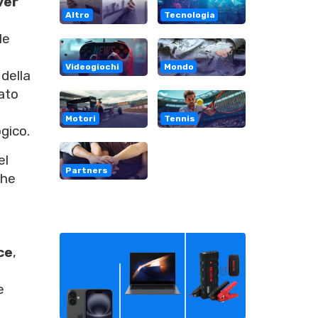
ver
Altro
Tecnologia
le
Videogiochi
Mondo
 della
tato
Motori
Tennis
gico.
el
Partners
che
ce
,
e