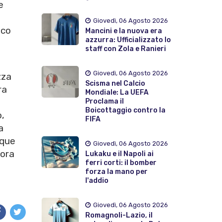
e
Giovedì, 06 Agosto 2026
oco
Mancini e la nuova era
azzurra: Ufficializzato lo
staff con Zola e Ranieri
Giovedì, 06 Agosto 2026
zza
Scisma nel Calcio
ra
Mondiale: La UEFA
Proclama il
Boicottaggio contro la
o,
FIFA
a
cque
Giovedì, 06 Agosto 2026
ora
Lukaku e il Napoli ai
ferri corti: il bomber
forza la mano per
l'addio
Giovedì, 06 Agosto 2026
Romagnoli-Lazio, il