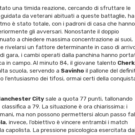
ato una timida reazione, cercando di sfruttare le
, guidata da veterani abituati a queste battaglie, ha
itmo è stato totale, con i padroni di casa che hanno
teriormente gli avversari. Nonostante il doppio
tinuato a chiedere massima concentrazione ai suoi,
e rivelarsi un fattore determinante in caso di arriv
le di gara, i cambi operati dalla panchina hanno porta
ica in campo. Al minuto 84, il giovane talento
Cherk
alta scuola, servendo a
Savinho
il pallone del defini
o l'entusiasmo dei tifosi, ormai certi della conquist
anchester City
sale a quota 77 punti, tallonando
classifica a 79. La situazione è ora chiarissima: i
e mani, ma non possono permettersi alcun passo fa
la
, invece, l'obiettivo è vincere entrambi i match
la capolista. La pressione psicologica esercitata da