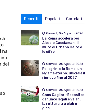
Recenti
Popolari
Correlati
Giovedì, 06 Agosto 2026
o a
La Roma accelera per
Alessio Cacciamani: il
to
muro di Urbano Cairo e
i
ha
le cifre..
tivo
a dei
Giovedì, 06 Agosto 2026
Pellegrini e la Roma, un
legame eterno: ufficiale il
rinnovo fino al 2027
Giovedì, 06 Agosto 2026
lso
Caos Cagliari-Esposito:
denunce legali e veleni,
la rottura tra club e
i
gioc..