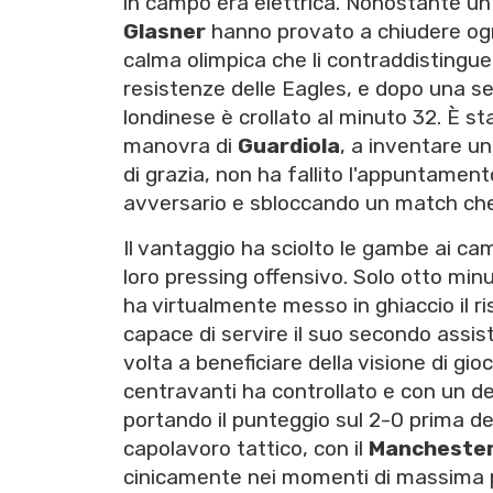
in campo era elettrica. Nonostante un 
Glasner
hanno provato a chiudere ogni
calma olimpica che li contraddistingue.
resistenze delle Eagles, e dopo una seri
londinese è crollato al minuto 32. È s
manovra di
Guardiola
, a inventare un
di grazia, non ha fallito l'appuntamento 
avversario e sbloccando un match che 
Il vantaggio ha sciolto le gambe ai cam
loro pressing offensivo. Solo otto minut
ha virtualmente messo in ghiaccio il r
capace di servire il suo secondo assis
volta a beneficiare della visione di gi
centravanti ha controllato e con un d
portando il punteggio sul 2-0 prima de
capolavoro tattico, con il
Manchester
cinicamente nei momenti di massima 