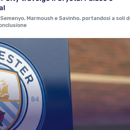
al
 di Semenyo, Marmoush e Savinho, portandosi a soli 
conclusione