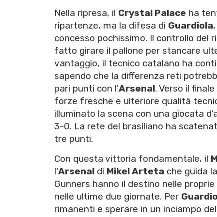
Nella ripresa, il
Crystal Palace
ha tent
ripartenze, ma la difesa di
Guardiola
concesso pochissimo. Il controllo del r
fatto girare il pallone per stancare ul
vantaggio, il tecnico catalano ha con
sapendo che la differenza reti potrebb
pari punti con l'
Arsenal
. Verso il fina
forze fresche e ulteriore qualità tecn
illuminato la scena con una giocata d'
3-0. La rete del brasiliano ha scatenat
tre punti.
Con questa vittoria fondamentale, il
M
l'
Arsenal
di
Mikel Arteta
che guida la 
Gunners hanno il destino nelle propri
nelle ultime due giornate. Per
Guardio
rimanenti e sperare in un inciampo del