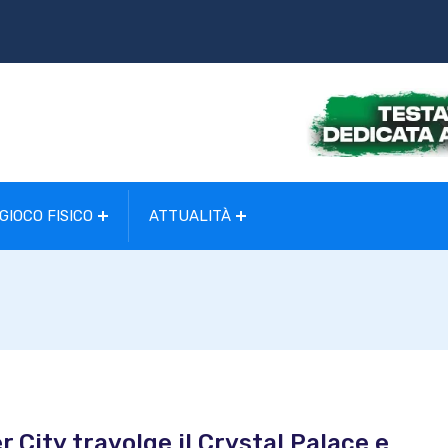
GIOCO FISICO
ATTUALITÀ
 City travolge il Crystal Palace e