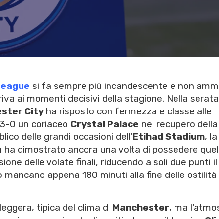
League
si fa sempre più incandescente e non amm
iva ai momenti decisivi della stagione. Nella serata
ster City
ha risposto con fermezza e classe alle
 3-0 un coriaceo
Crystal Palace
nel recupero della
ico delle grandi occasioni dell'
Etihad Stadium
, la
a
ha dimostrato ancora una volta di possedere que
one delle volate finali, riducendo a soli due punti il
mancano appena 180 minuti alla fine delle ostilità 
leggera, tipica del clima di
Manchester
, ma l'atmo