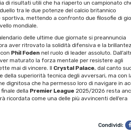
ia di risultati utili che ha riaperto un campionato ch
Il duello tra le due potenze del calcio britannico
 sportiva, mettendo a confronto due filosofie di gi
ivello mondiale.
calendario delle ultime due giornate si preannuncia
a aver ritrovato la solidità difensiva e la brillante
, con
Phil Foden
nel ruolo di leader assoluto. Dall'alt
ver maturato la forza mentale per resistere agli
te mai di vincere. Il
Crystal Palace
, dal canto su
della superiorità tecnica degli avversari, ma con l
ne dignitosa che ha permesso loro di navigare in a
 finale della
Premier League
2025/2026 resta anc
rà ricordata come una delle più avvincenti dell'era
Condividi: