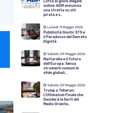
Lotta al gioco illegale
online: ADM annuncia
una stretta su siti
pirata e s..
Lunedì, 11 Maggio 2026
Pubblicità Giochi: STS e
il Paradosso del Decreto
Dignità
Sabato, 09 Maggio 2026
Mattarella e il futuro
dell'Europa: Senza
strumenti comuni le
sfide globali..
Sabato, 09 Maggio 2026
Trump a Teheran:
L'Ultimatum Finale che
Deciderà le Sorti del
Medio Oriente..