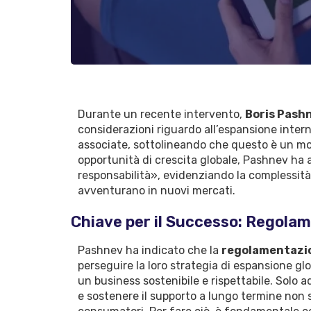
Durante un recente intervento, 
Boris Pash
considerazioni riguardo all’espansione intern
associate, sottolineando che questo è un mo
opportunità di crescita globale, Pashnev ha 
responsabilità», evidenziando la complessità
avventurano in nuovi mercati.
Chiave per il Successo: Regola
Pashnev ha indicato che la 
regolamentazi
perseguire la loro strategia di espansione gl
un business sostenibile e rispettabile. Solo 
e sostenere il supporto a lungo termine non 