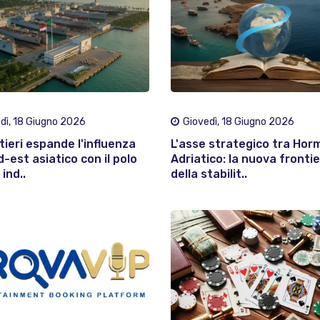
dì, 18 Giugno 2026
Giovedì, 18 Giugno 2026
tieri espande l'influenza
L'asse strategico tra Hor
d-est asiatico con il polo
Adriatico: la nuova fronti
ind..
della stabilit..