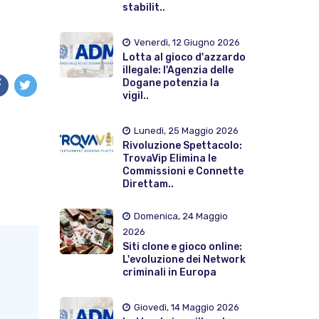
stabilit..
Venerdì, 12 Giugno 2026
Lotta al gioco d'azzardo
illegale: l'Agenzia delle
Dogane potenzia la
vigil..
Lunedì, 25 Maggio 2026
Rivoluzione Spettacolo:
TrovaVip Elimina le
Commissioni e Connette
Direttam..
Domenica, 24 Maggio
2026
Siti clone e gioco online:
L'evoluzione dei Network
criminali in Europa
Giovedì, 14 Maggio 2026