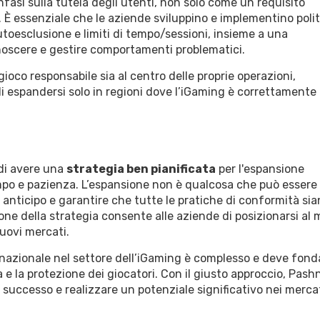
asi sulla tutela degli utenti, non solo come un requisito 
 essenziale che le aziende sviluppino e implementino polit
utoesclusione e limiti di tempo/sessioni, insieme a una 
oscere e gestire comportamenti problematici.
gioco responsabile sia al centro delle proprie operazioni, 
 espandersi solo in regioni dove l’iGaming è correttamente 
di avere una 
strategia ben pianificata
 per l'espansione 
mpo e pazienza. L’espansione non è qualcosa che può essere 
n anticipo e garantire che tutte le pratiche di conformità sia
e della strategia consente alle aziende di posizionarsi al m
nuovi mercati.
ernazionale nel settore dell’iGaming è complesso e deve fonda
 e la protezione dei giocatori. Con il giusto approccio, Pashn
successo e realizzare un potenziale significativo nei mercat