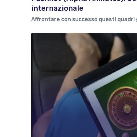
internazionale
Affrontare con successo questi quadri 