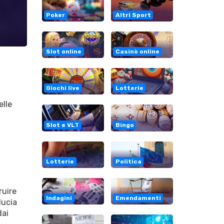
Poker
Altri Sport
Slot online
Casinò online
Giochi live
Lotterie
lle 
Slot e VLT
Bingo
Lotterie
Politica
uire 
Indagini
Emendamenti
ucia 
ai 