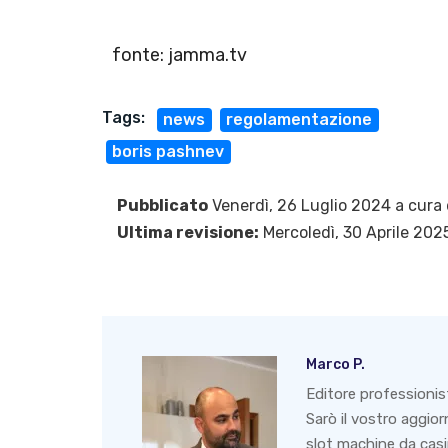
fonte:
jamma.tv
Tags:
news
regolamentazione
boris pashnev
Pubblicato
Venerdì, 26 Luglio 2024 a cura
Ultima revisione:
Mercoledì, 30 Aprile 202
Marco P.
Editore professionis
Sarò il vostro aggio
slot machine da casin