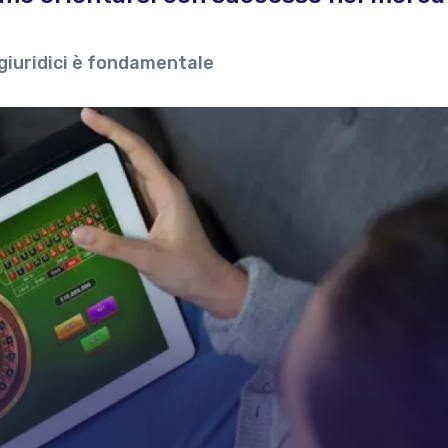
giuridici è fondamentale