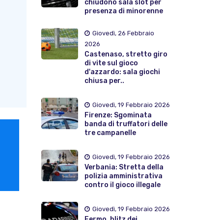
chiudono sala slot per
presenza di minorenne
Giovedì, 26 Febbraio
2026
Castenaso, stretto giro
di vite sul gioco
d'azzardo: sala giochi
chiusa per..
Giovedì, 19 Febbraio 2026
Firenze: Sgominata
banda di truffatori delle
tre campanelle
Giovedì, 19 Febbraio 2026
Verbania: Stretta della
polizia amministrativa
contro il gioco illegale
Giovedì, 19 Febbraio 2026
Fermo, blitz dei