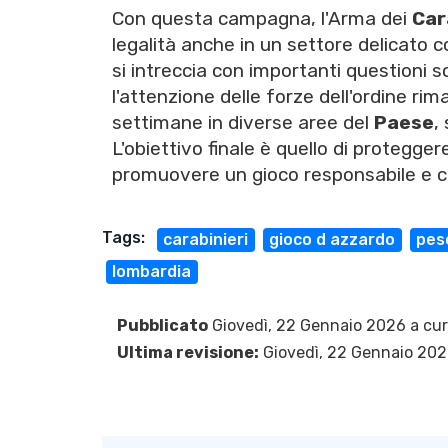
Con questa campagna, l'Arma dei
Car
legalità anche in un settore delicato 
si intreccia con importanti questioni 
l'attenzione delle forze dell'ordine ri
settimane in diverse aree del
Paese
,
L'obiettivo finale è quello di proteggere
promuovere un gioco responsabile e 
Tags:
carabinieri
gioco d azzardo
pes
lombardia
Pubblicato
Giovedì, 22 Gennaio 2026 a cur
Ultima revisione:
Giovedì, 22 Gennaio 20