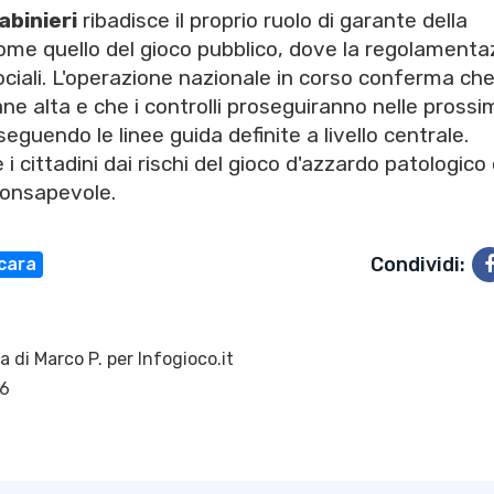
abinieri
ribadisce il proprio ruolo di garante della
come quello del gioco pubblico, dove la regolamenta
sociali. L'operazione nazionale in corso conferma ch
mane alta e che i controlli proseguiranno nelle pross
 seguendo le linee guida definite a livello centrale.
 i cittadini dai rischi del gioco d'azzardo patologico 
consapevole.
Condividi:
cara
a di
Marco P.
per Infogioco.it
26