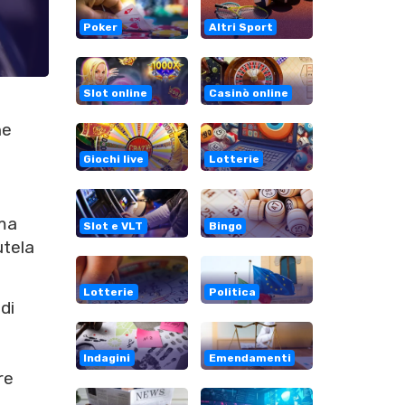
Poker
Altri Sport
Slot online
Casinò online
he
Giochi live
Lotterie
 ma
Slot e VLT
Bingo
utela
Lotterie
Politica
di
Indagini
Emendamenti
re