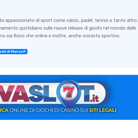
ta appassionato di sport come calcio, padel, tennis e tanto altro.
rnamento quotidiano sulle nuove release di giochi nel mondo delle
o sia fisico che online e inoltre, anche cronista sportivo.
oli di Marco P.