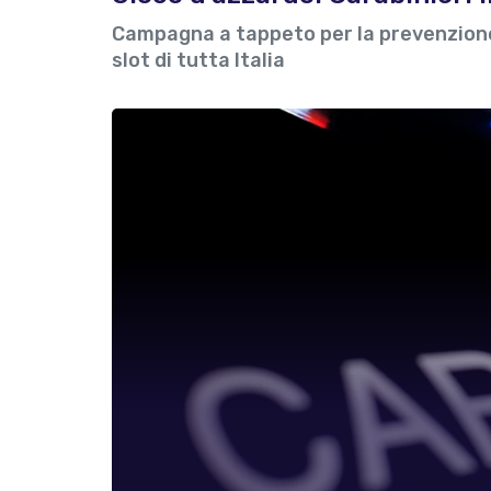
Campagna a tappeto per la prevenzione d
slot di tutta Italia