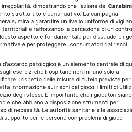
 irregolarità, dimostrando che l'azione dei
Carabini
vento strutturato e continuativo. La campagna
ale, mira a garantire un livello uniforme di vigila
à territoriali e rafforzando la percezione di un contro
. Questo aspetto è fondamentale per dissuadere i ge
normative e per proteggere i consumatori dai rischi
co d'azzardo patologico è un elemento centrale di q
e sugli esercizi che li ospitano non mirano solo a
ficare il rispetto delle misure di tutela previste per 
tta informazione sui rischi del gioco, i limiti di utili
cizio degli stessi. È importante che i giocatori siano
ono e che abbiano a disposizione strumenti per
so di necessità. Le autorità sanitarie e le associazi
di supporto per le persone con problemi di gioco