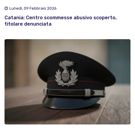
Lunedì, 09 Febbraio 2026
Catania: Centro scommesse abusivo scoperto,
titolare denunciata