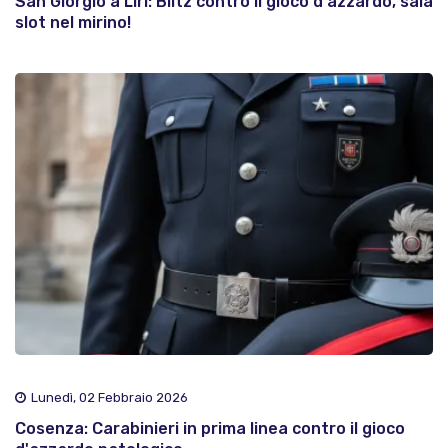
San Giorgio a Liri: Blitz contro il gioco d'azzardo, sala
slot nel mirino!
Lunedì, 02 Febbraio 2026
Cosenza: Carabinieri in prima linea contro il gioco