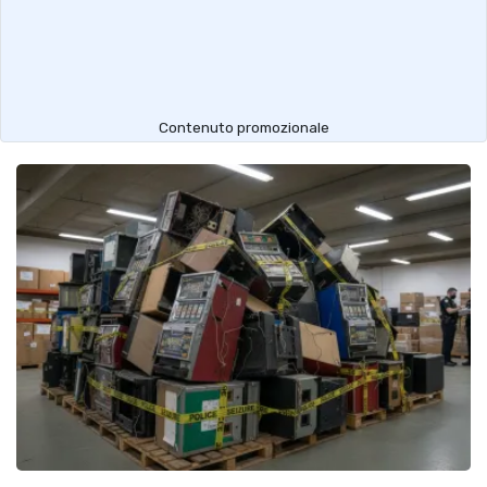
Contenuto promozionale