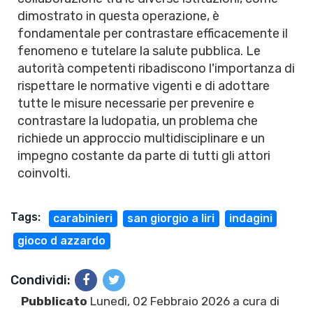
dimostrato in questa operazione, è
fondamentale per contrastare efficacemente il
fenomeno e tutelare la salute pubblica. Le
autorità competenti ribadiscono l'importanza di
rispettare le normative vigenti e di adottare
tutte le misure necessarie per prevenire e
contrastare la ludopatia, un problema che
richiede un approccio multidisciplinare e un
impegno costante da parte di tutti gli attori
coinvolti.
Tags:
carabinieri
san giorgio a liri
indagini
gioco d azzardo
Condividi:
Pubblicato
Lunedì, 02 Febbraio 2026 a cura di