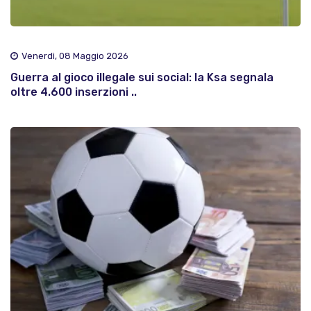
Venerdì, 08 Maggio 2026
Guerra al gioco illegale sui social: la Ksa segnala
oltre 4.600 inserzioni ..